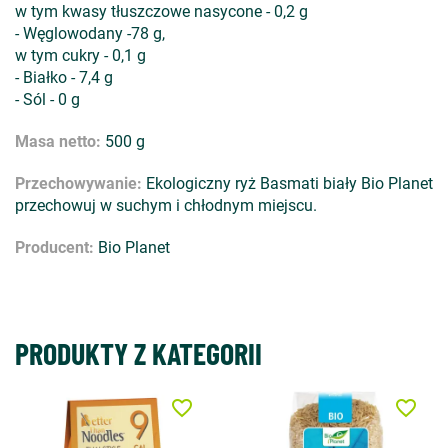
w tym kwasy tłuszczowe nasycone - 0,2 g
- Węglowodany -78 g,
w tym cukry - 0,1 g
- Białko - 7,4 g
- Sól - 0 g
Masa netto:
500 g
Przechowywanie:
Ekologiczny ryż Basmati biały Bio Planet
przechowuj w suchym i chłodnym miejscu.
Producent:
Bio Planet
PRODUKTY Z KATEGORII
favorite_border
favorite_border