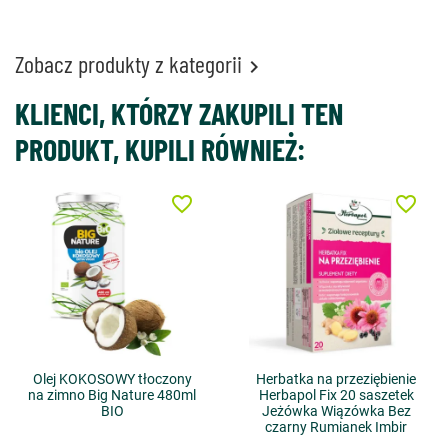
Zobacz produkty z kategorii

KLIENCI, KTÓRZY ZAKUPILI TEN
PRODUKT, KUPILI RÓWNIEŻ:
favorite_border
favorite_border
Olej KOKOSOWY tłoczony
Herbatka na przeziębienie
na zimno Big Nature 480ml
Herbapol Fix 20 saszetek
BIO
Jeżówka Wiązówka Bez
czarny Rumianek Imbir