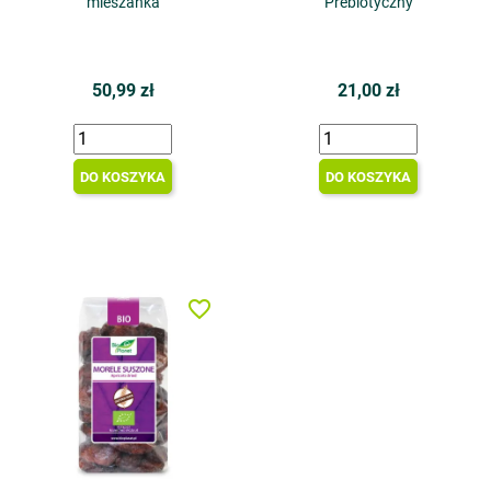
mieszanka
Prebiotyczny
50,99 zł
21,00 zł
DO KOSZYKA
DO KOSZYKA
favorite_border