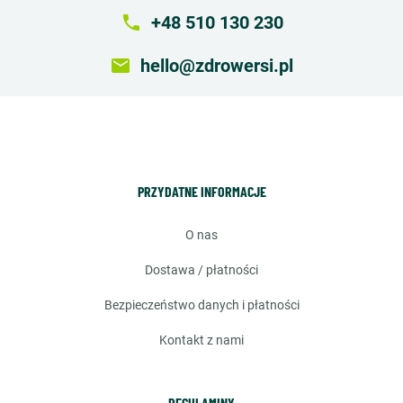
local_phone
+48 510 130 230
email
hello@zdrowersi.pl
PRZYDATNE INFORMACJE
o nas
dostawa / płatności
bezpieczeństwo danych i płatności
kontakt z nami
REGULAMINY