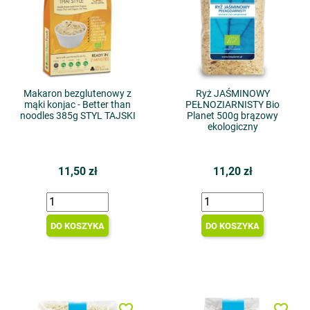
Makaron bezglutenowy z
Ryż JAŚMINOWY
mąki konjac - Better than
PEŁNOZIARNISTY Bio
noodles 385g STYL TAJSKI
Planet 500g brązowy
ekologiczny
11,50 zł
11,20 zł
DO KOSZYKA
DO KOSZYKA
favorite_border
favorite_border