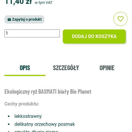
11,40 zł
w tym VAT
favorite_border
Zapytaj o produkt

DODAJ DO KOSZYKA
OPIS
SZCZEGÓŁY
OPINIE
Ekologiczny ryż BASMATI biały Bio Planet
Cechy produktu:
lekkostrawny
delikatny orzechowy posmak