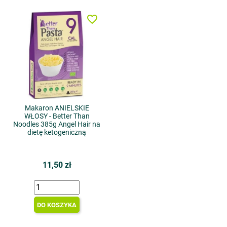
favorite_border
Makaron ANIELSKIE
WŁOSY - Better Than
Noodles 385g Angel Hair na
dietę ketogeniczną
11,50 zł
DO KOSZYKA