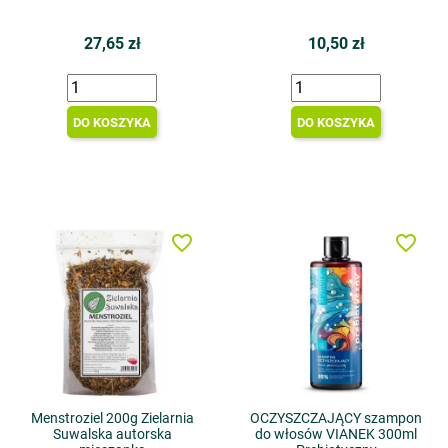
27,65 zł
10,50 zł
DO KOSZYKA
DO KOSZYKA
favorite_border
favorite_border
Menstroziel 200g Zielarnia
OCZYSZCZAJĄCY szampon
Suwalska autorska
do włosów VIANEK 300ml