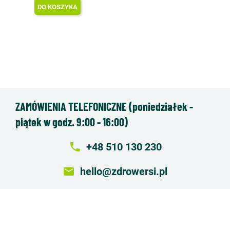
DO KOSZYKA
ZAMÓWIENIA TELEFONICZNE (poniedziałek -
piątek w godz. 9:00 - 16:00)
local_phone
+48 510 130 230
email
hello@zdrowersi.pl