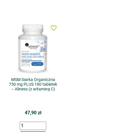
favorite_border
MSM Siarka Organiczna
750 mg PLUS 180 tabletek
– Aliness (z witaminą C)
47,90 zł