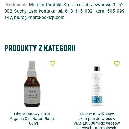
Producent:
Maroko Produkt Sp. z o.o. ul. Jeżynowa 1, 62-
002 Suchy Las; kontakt: tel. 618 115 002, kom. 505 999
147, biuro@marokosklep.com
PRODUKTY Z KATEGORII
favorite_border
favorite_border
Olej arganowy 100%
Mocno nawilżający
Argania Oil - Natur Planet
szampon do włosów
100ml
VIANEK 300ml do włosów
suchych i normalnych