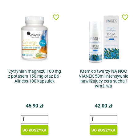
favorite_border
favorite_border
Cytrynian magnezu 100 mg
Krem do twarzy NA NOC
z potasem 150 mg oraz B6 -
VIANEK 50ml intensywnie
Aliness 100 kapsułek
nawilżający cera sucha i
wrażliwa
45,90 zł
42,00 zł
DO KOSZYKA
DO KOSZYKA