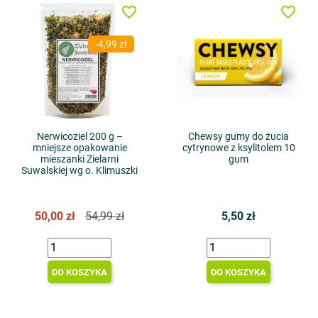
favorite_border
favorite_border
-4,99 zł
Nerwicoziel 200 g –
Chewsy gumy do żucia
mniejsze opakowanie
cytrynowe z ksylitolem 10
mieszanki Zielarni
gum
Suwalskiej wg o. Klimuszki
50,00 zł
54,99 zł
5,50 zł
DO KOSZYKA
DO KOSZYKA