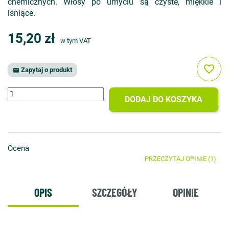
chemicznych. Włosy po umyciu są czyste, miękkie i
lśniące.
15,20 zł
w tym VAT
favorite_border
Zapytaj o produkt

DODAJ DO KOSZYKA
Ocena
PRZECZYTAJ OPINIE (1)
OPIS
SZCZEGÓŁY
OPINIE