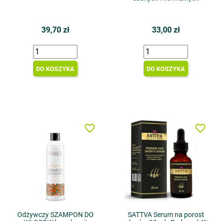
39,70 zł
33,00 zł
DO KOSZYKA
DO KOSZYKA
favorite_border
favorite_border
Odżywczy SZAMPON DO
SATTVA Serum na porost