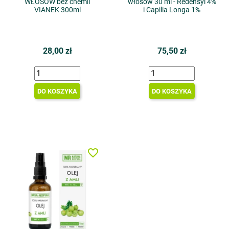
WŁOSÓW bez chemii
włosów 30 ml - Redensyl 4%
VIANEK 300ml
i Capilia Longa 1%
28,00 zł
75,50 zł
DO KOSZYKA
DO KOSZYKA
favorite_border