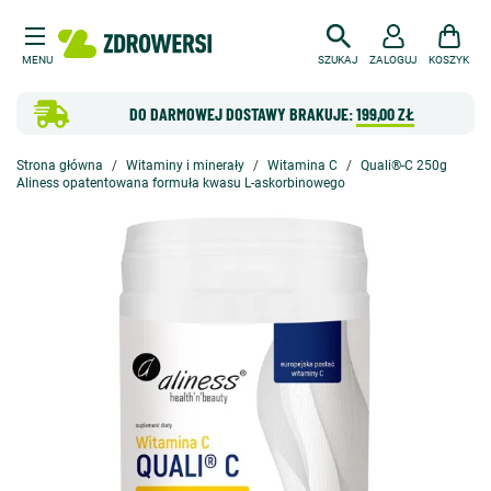
MENU
SZUKAJ
ZALOGUJ
KOSZYK
DO DARMOWEJ DOSTAWY BRAKUJE:
199,00 ZŁ
Strona główna
Witaminy i minerały
Witamina C
Quali®-C 250g
Aliness opatentowana formuła kwasu L-askorbinowego