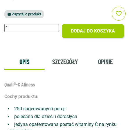
favorite_border
Zapytaj o produkt

DODAJ DO KOSZYKA
OPIS
SZCZEGÓŁY
OPINIE
Quali®-C Aliness
Cechy produktu:
250 sugerowanych porcji
polecana dla dzieci i dorosłych
jedyna opatentowana postać witaminy C na rynku