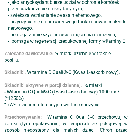
- jako antyoksydant bierze udział w ochronie komórek
przed uszkodzeniem oksydacyjnym,
- zwiększa wchłanianie żelaza niehemowego,
- przyczynia się do prawidłowego funkcjonowania układu
nerwowego,
- pomaga zmniejszyć uczucie zmęczenia i znużenia,
- pomaga w regeneracji zredukowanej formy witaminy E.
Zalecane dawkowanie:
¼ miarki dziennie w trakcie
posiłku.
Składniki:
Witamina C Quali®-C (Kwas L-askorbinowy).
Składniki aktywne w porcji dziennej:
¼ miarki
- Witamina C Quali®-C (kwas L-askorbinowy) 1000 mg/
(*1250%)
*RWS: dzienna referencyjna wartość spożycia
Przechowywanie:
Witamina C Quali®-C przechowuj w
zamkniętym opakowaniu, w temperaturze pokojowej w
sposób niedostępny dla małych dzieci. Chroń przed