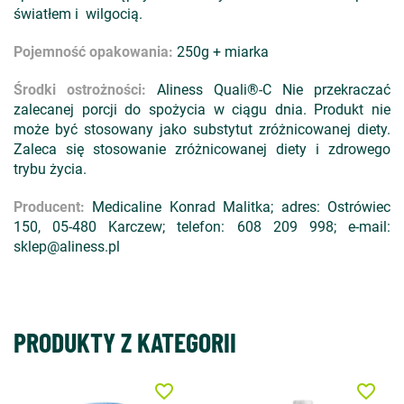
światłem i wilgocią.
Pojemność opakowania:
250g + miarka
Środki ostrożności:
Aliness Quali®-C Nie przekraczać
zalecanej porcji do spożycia w ciągu dnia. Produkt nie
może być stosowany jako substytut zróżnicowanej diety.
Zaleca się stosowanie zróżnicowanej diety i zdrowego
trybu życia.
Producent:
Medicaline Konrad Malitka; adres: Ostrówiec
150, 05-480 Karczew; telefon: 608 209 998; e-mail:
sklep@aliness.pl
PRODUKTY Z KATEGORII
favorite_border
favorite_border