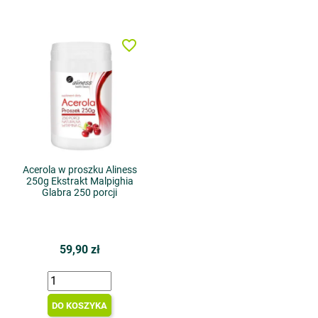
favorite_border
Acerola w proszku Aliness
250g Ekstrakt Malpighia
Glabra 250 porcji
59,90 zł
DO KOSZYKA