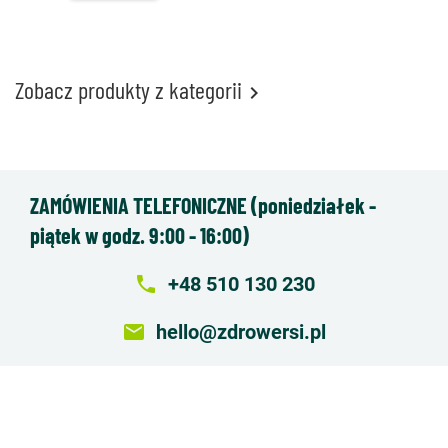
Zobacz produkty z kategorii

ZAMÓWIENIA TELEFONICZNE (poniedziałek -
piątek w godz. 9:00 - 16:00)
local_phone
+48 510 130 230
email
hello@zdrowersi.pl