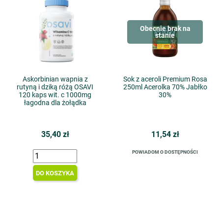
Obecnie brak na
stanie
Askorbinian wapnia z
Sok z aceroli Premium Rosa
rutyną i dziką różą OSAVI
250ml Acerolka 70% Jabłko
120 kaps wit. c 1000mg
30%
łagodna dla żołądka
35,40 zł
11,54 zł
POWIADOM O DOSTĘPNOŚCI
DO KOSZYKA