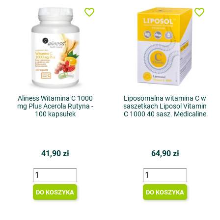
favorite_border
favorite_border
Aliness Witamina C 1000
Liposomalna witamina C w
mg Plus Acerola Rutyna -
saszetkach Liposol Vitamin
100 kapsułek
C 1000 40 sasz. Medicaline
41,90 zł
64,90 zł
DO KOSZYKA
DO KOSZYKA