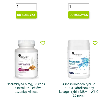
DO KOSZYKA
DO KOSZYKA
favorite_border
favorite_border
Spermidyna 6 mg, 60 kaps.
Aliness kolagen rybi 5g
– ekstrakt z kiełków
PLUS Hydrolizowany
pszenicy Aliness
kolagen rybi + MSM + Wit.C
25 porcji