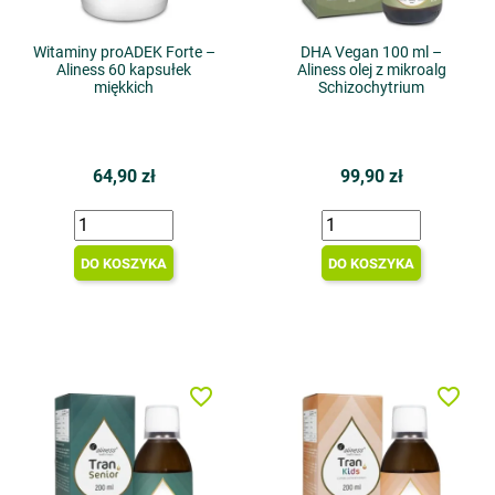
Witaminy proADEK Forte –
DHA Vegan 100 ml –
Aliness 60 kapsułek
Aliness olej z mikroalg
miękkich
Schizochytrium
64,90 zł
99,90 zł
DO KOSZYKA
DO KOSZYKA
favorite_border
favorite_border