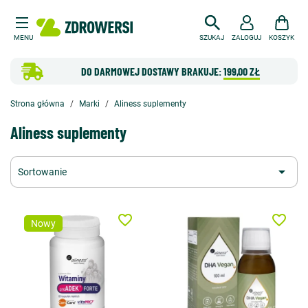
MENU
SZUKAJ
ZALOGUJ
KOSZYK
DO DARMOWEJ DOSTAWY BRAKUJE:
199,00 ZŁ
Strona główna
Marki
Aliness suplementy
Aliness suplementy

Sortowanie
favorite_border
favorite_border
Nowy