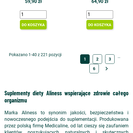
59,90 zł
64,90 zł
DO KOSZYKA
DO KOSZYKA
Pokazano 1-40 z 221 pozycji
…
1
2
3

6
Suplementy diety Aliness wspierające zdrowie całego
organizmu
Marka Aliness to synonim jakości, bezpieczeństwa i
nowoczesnego podejścia do suplementacji. Produkowana
przez polską firmę Medicaline, od lat cieszy się zaufaniem
klientów poszukujących naturalnych i skutecznych