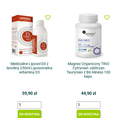
favorite_border
favorite_border
Medicaline Liposol D3 z
Magnez Organiczny TRIO
lanoliny 250ml Liposomalna
Cytrynian Jabłczan
witamina D3
Taurynian z B6 Aliness 100
kaps.
59,90 zł
44,90 zł
DO KOSZYKA
DO KOSZYKA