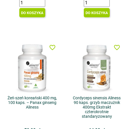
DO KOSZYKA
DO KOSZYKA
favorite_border
favorite_border
Żeń-szeń koreański 400 mg,
Cordyceps sinensis Aliness
100 kaps. – Panax ginseng
90 kaps. grzyb maczużnik
Aliness
400mg Ekstrakt
czterokrotnie
standaryzowany