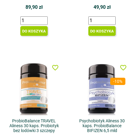
89,90 zł
49,90 zł
DO KOSZYKA
DO KOSZYKA
favorite_border
favorite_border
-10%
ProbioBalance TRAVEL
Psychobiotyk Aliness 30
Aliness 30 kaps. Probiotyk
kaps. ProbioBalance
bez lodówki 3 szczepy
BIFIZEN 6,5 mld