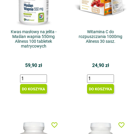
Kwas masłowy na jelita -
Witamina C do
Maślan wapnia 550mg
rozpuszczania 1000mg
Aliness 100 tabletek
Aliness 30 sasz.
matrycowych
59,90 zł
24,90 zł
DO KOSZYKA
DO KOSZYKA
favorite_border
favorite_border