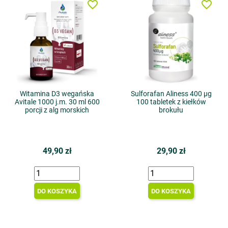
favorite_border
favorite_border
Witamina D3 wegańska
Sulforafan Aliness 400 µg
Avitale 1000 j.m. 30 ml 600
100 tabletek z kiełków
porcji z alg morskich
brokułu
49,90 zł
29,90 zł
DO KOSZYKA
DO KOSZYKA