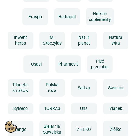
Holistic
Fraspo
Herbapol
suplementy
Inwent
M.
Natur
Natura
herbs
Skoczylas
planet
Wita
Pięć
Osavi
Pharmovit
przemian
Planeta
Polska
Sattva
Swonco
smaków
róża
Sylveco
TORRAS
Uns
Vianek
Zielarnia
Yango
ZIELKO
Ziółko
Suwalska