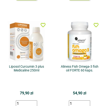
favorite_border
favorite_border
Liposol Curcumin 3 plus
Aliness Fish Omega-3 fish
Medicaline 250ml
oil FORTE 60 kaps.
79,90 zł
54,90 zł