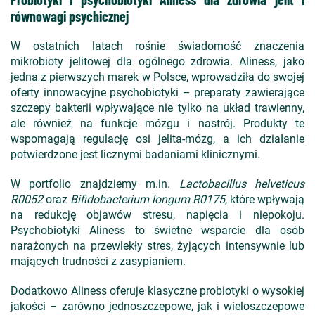
równowagi psychicznej
W ostatnich latach rośnie świadomość znaczenia
mikrobioty jelitowej dla ogólnego zdrowia. Aliness, jako
jedna z pierwszych marek w Polsce, wprowadziła do swojej
oferty innowacyjne psychobiotyki – preparaty zawierające
szczepy bakterii wpływające nie tylko na układ trawienny,
ale również na funkcje mózgu i nastrój. Produkty te
wspomagają regulację osi jelita-mózg, a ich działanie
potwierdzone jest licznymi badaniami klinicznymi.
W portfolio znajdziemy m.in.
Lactobacillus helveticus
R0052
oraz
Bifidobacterium longum R0175
, które wpływają
na redukcję objawów stresu, napięcia i niepokoju.
Psychobiotyki Aliness to świetne wsparcie dla osób
narażonych na przewlekły stres, żyjących intensywnie lub
mających trudności z zasypianiem.
Dodatkowo Aliness oferuje klasyczne probiotyki o wysokiej
jakości – zarówno jednoszczepowe, jak i wieloszczepowe