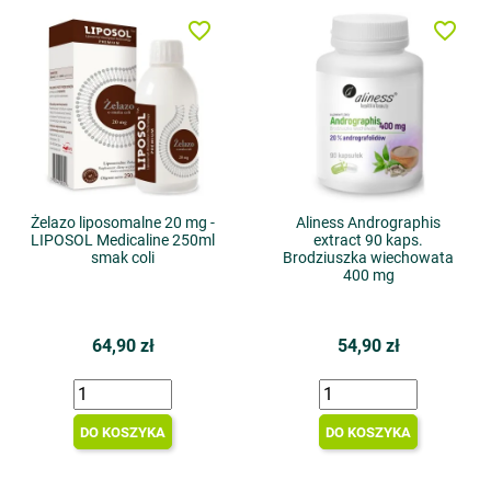
favorite_border
favorite_border
Żelazo liposomalne 20 mg -
Aliness Andrographis
LIPOSOL Medicaline 250ml
extract 90 kaps.
smak coli
Brodziuszka wiechowata
400 mg
64,90 zł
54,90 zł
DO KOSZYKA
DO KOSZYKA