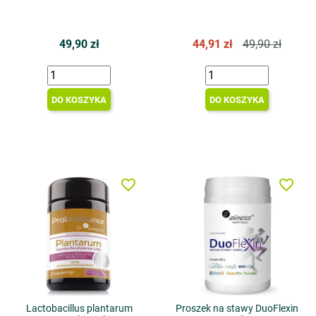
49,90 zł
44,91 zł
49,90 zł
DO KOSZYKA
DO KOSZYKA
favorite_border
favorite_border
Lactobacillus plantarum
Proszek na stawy DuoFlexin