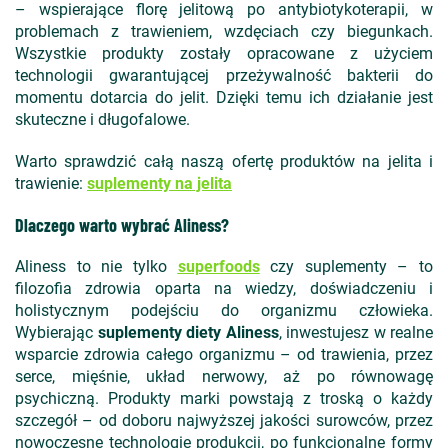
– wspierające florę jelitową po antybiotykoterapii, w
problemach z trawieniem, wzdęciach czy biegunkach.
Wszystkie produkty zostały opracowane z użyciem
technologii gwarantującej przeżywalność bakterii do
momentu dotarcia do jelit. Dzięki temu ich działanie jest
skuteczne i długofalowe.
Warto sprawdzić całą naszą ofertę produktów na jelita i
trawienie:
suplementy na jelita
Dlaczego warto wybrać Aliness?
Aliness to nie tylko
superfoods
czy suplementy – to
filozofia zdrowia oparta na wiedzy, doświadczeniu i
holistycznym podejściu do organizmu człowieka.
Wybierając
suplementy diety Aliness
, inwestujesz w realne
wsparcie zdrowia całego organizmu – od trawienia, przez
serce, mięśnie, układ nerwowy, aż po równowagę
psychiczną. Produkty marki powstają z troską o każdy
szczegół – od doboru najwyższej jakości surowców, przez
nowoczesne technologie produkcji, po funkcjonalne formy