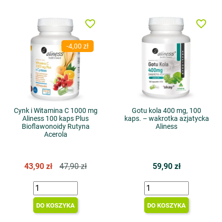
favorite_border
favorite_border
-4,00 zł
Cynk i Witamina C 1000 mg
Gotu kola 400 mg, 100
Aliness 100 kaps Plus
kaps. – wakrotka azjatycka
Bioflawonoidy Rutyna
Aliness
Acerola
43,90 zł
47,90 zł
59,90 zł
DO KOSZYKA
DO KOSZYKA