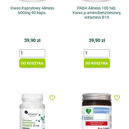
Kwas Kaprylowy Aliness
PABA Aliness 100 tab.
600mg 90 kaps.
Kwas p-aminobenzoesowy,
witamina B10
39,90 zł
39,90 zł
DO KOSZYKA
DO KOSZYKA
favorite_border
favorite_border