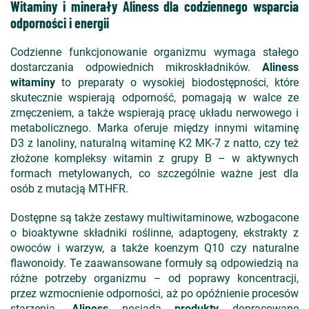
Witaminy i minerały Aliness dla codziennego wsparcia
odporności i energii
Codzienne funkcjonowanie organizmu wymaga stałego
dostarczania odpowiednich mikroskładników.
Aliness
witaminy
to preparaty o wysokiej biodostępności, które
skutecznie wspierają odporność, pomagają w walce ze
zmęczeniem, a także wspierają pracę układu nerwowego i
metabolicznego. Marka oferuje między innymi witaminę
D3 z lanoliny, naturalną witaminę K2 MK-7 z natto, czy też
złożone kompleksy witamin z grupy B – w aktywnych
formach metylowanych, co szczególnie ważne jest dla
osób z mutacją MTHFR.
Dostępne są także zestawy multiwitaminowe, wzbogacone
o bioaktywne składniki roślinne, adaptogeny, ekstrakty z
owoców i warzyw, a także koenzym Q10 czy naturalne
flawonoidy. Te zaawansowane formuły są odpowiedzią na
różne potrzeby organizmu – od poprawy koncentracji,
przez wzmocnienie odporności, aż po opóźnienie procesów
starzenia.
Aliness
posiada
produkty
dopracowane