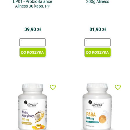
LP01 - ProbioBalance
200g Aliness
Aliness 30 kaps. PP
39,90 zł
81,90 zł
DO KOSZYKA
DO KOSZYKA
favorite_border
favorite_border