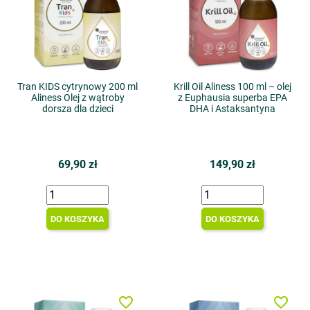
Tran KIDS cytrynowy 200 ml
Krill Oil Aliness 100 ml – olej
Aliness Olej z wątroby
z Euphausia superba EPA
dorsza dla dzieci
DHA i Astaksantyna
69,90 zł
149,90 zł
DO KOSZYKA
DO KOSZYKA
favorite_border
favorite_border