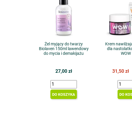
Żel myjący do twarzy
Krem nawilżaj
Biolaven 150ml lawendowy
dla nastolat
do mycia i demakijażu
WOW 
27,00 zł
31,50 zł
DO KOSZYKA
DO KO