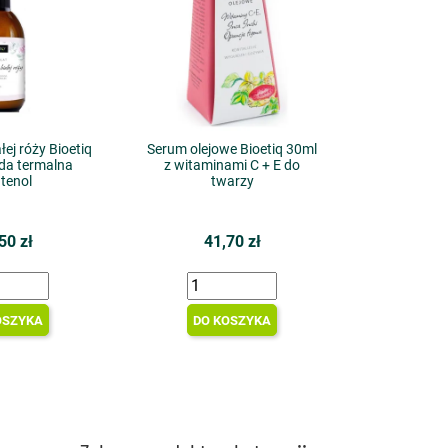
łej róży Bioetiq
Serum olejowe Bioetiq 30ml
da termalna
z witaminami C + E do
tenol
twarzy
50 zł
41,70 zł
OSZYKA
DO KOSZYKA