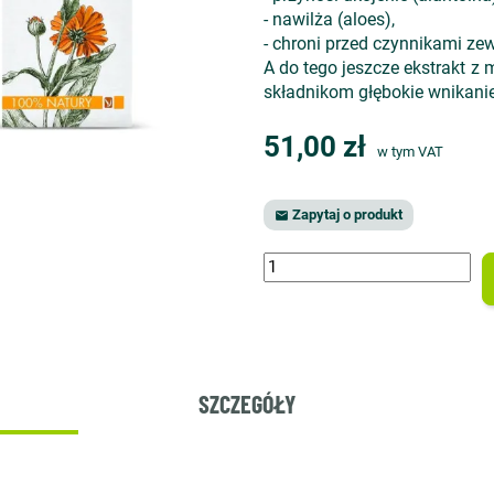
- nawilża (aloes),
- chroni przed czynnikami ze
A do tego jeszcze ekstrakt z 
składnikom głębokie wnikanie
51,00 zł
w tym VAT
Zapytaj o produkt

SZCZEGÓŁY