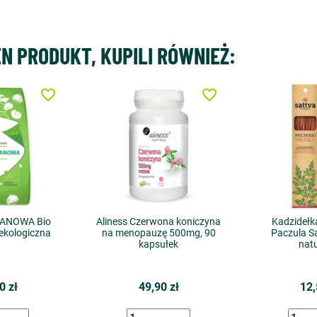
EN PRODUKT, KUPILI RÓWNIEŻ:
favorite_border
favorite_border
ANOWA Bio
Aliness Czerwona koniczyna
Kadzidełk
ekologiczna
na menopauzę 500mg, 90
Paczula Sa
kapsułek
nat
0 zł
49,90 zł
12,