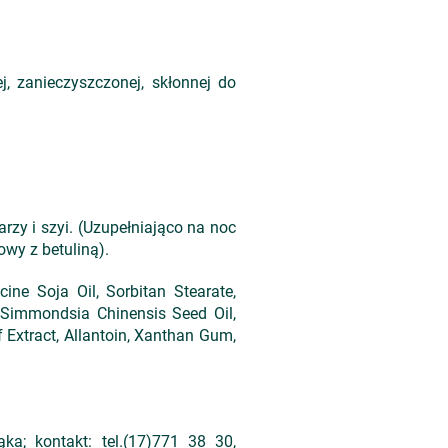
j, zanieczyszczonej, skłonnej do
zy i szyi. (Uzupełniająco na noc
wy z betuliną).
cine Soja Oil, Sorbitan Stearate,
, Simmondsia Chinensis Seed Oil,
f Extract, Allantoin, Xanthan Gum,
a; kontakt: tel.(17)771 38 30,