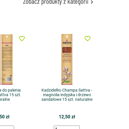
Zobacz produkty z kategorii

favorite_border
favorite_border
a do palenia
Kadzidełko Champa Sattva -
ttva 15 szt.
magnolia indyjska i drzewo
uralne
sandałowe 15 szt. naturalne
50 zł
12,50 zł