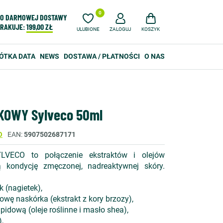
0
O DARMOWEJ DOSTAWY
RAKUJE:
199,00 ZŁ
ULUBIONE
ZALOGUJ
KOSZYK
ÓTKA DATA
NEWS
DOSTAWA / PŁATNOŚCI
O NAS
KOWY Sylveco 50ml
O
EAN
5907502687171
LVECO to połączenie ekstraktów i olejów
ją kondycję zmęczonej, nadreaktywnej skóry.
k (nagietek),
nowę naskórka (ekstrakt z kory brzozy),
idową (oleje roślinne i masło shea),
),