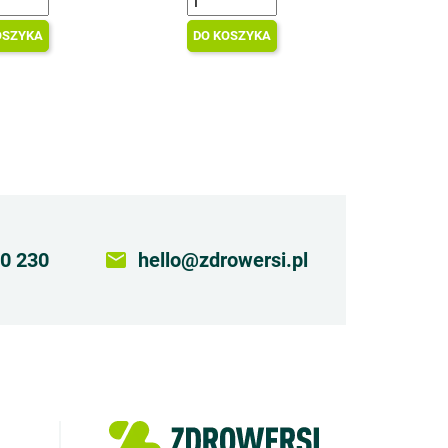
OSZYKA
DO KOSZYKA
0 230
email
hello@zdrowersi.pl