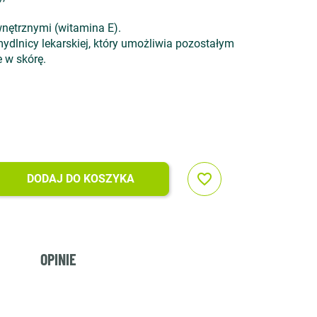
wnętrznymi (witamina E).
mydlnicy lekarskiej, który umożliwia pozostałym
 w skórę.
favorite_border
DODAJ DO KOSZYKA
OPINIE