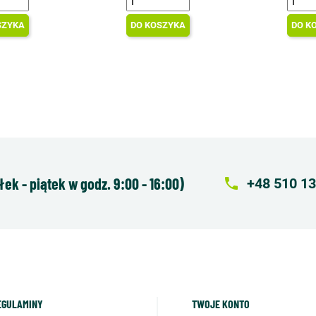
SZYKA
DO KOSZYKA
DO K
k - piątek w godz. 9:00 - 16:00)
local_phone
+48 510 13
EGULAMINY
TWOJE KONTO