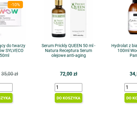
-10%
ący do twarzy
Serum Prickly QUEEN 50 ml -
Hydrolat z bia
ków SYLVECO
Natura Receptura Serum
100ml Wo
50ml
olejowe anti-aging
Pan
35,00 zł
72,00 zł
34,
SZYKA
DO KOSZYKA
DO K