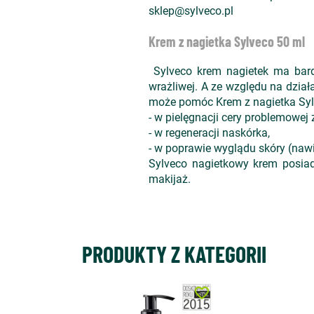
sklep@sylveco.pl
Krem z nagietka Sylveco 50 ml
Sylveco krem nagietek ma bardzo
wrażliwej. A ze względu na dział
może pomóc Krem z nagietka Syl
- w pielęgnacji cery problemowej 
- w regeneracji naskórka,
- w poprawie wyglądu skóry (nawi
Sylveco nagietkowy krem posiada
makijaż.
PRODUKTY Z KATEGORII
favorite_border