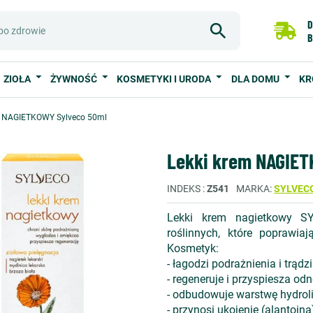
D
B
ZIOŁA
ŻYWNOŚĆ
KOSMETYKI I URODA
DLA DOMU
KR
m NAGIETKOWY Sylveco 50ml
Lekki krem NAGIET
INDEKS
Z541
MARKA
SYLVEC
Lekki krem nagietkowy SY
roślinnych, które poprawia
Kosmetyk:
- łagodzi podrażnienia i trądzi
- regeneruje i przyspiesza od
- odbudowuje warstwę hydrolip
- przynosi ukojenie (alantoina