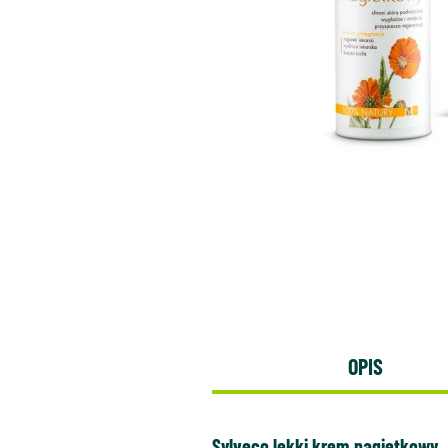
OPIS
Sylveco lekki krem nagietkowy