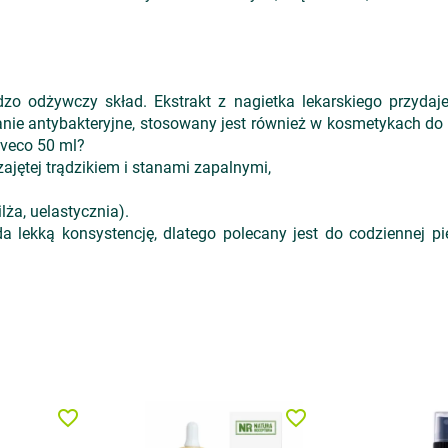
 odżywczy skład. Ekstrakt z nagietka lekarskiego przydaje 
anie antybakteryjne, stosowany jest również w kosmetykach do
veco 50 ml?
zajętej trądzikiem i stanami zapalnymi,
lża, uelastycznia).
 lekką konsystencję, dlatego polecany jest do codziennej pi
favorite_border
favorite_border