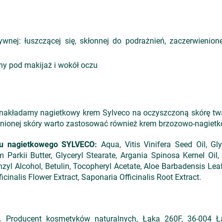
ywnej: łuszczącej się, skłonnej do podrażnień, zaczerwienione
ny pod makijaż i wokół oczu
nakładamy nagietkowy krem Sylveco na oczyszczoną skórę twar
nionej skóry warto zastosować również krem brzozowo-nagietko
emu nagietkowego SYLVECO:
Aqua, Vitis Vinifera Seed Oil, Gly
Parkii Butter, Glyceryl Stearate, Argania Spinosa Kernel Oil
enzyl Alcohol, Betulin, Tocopheryl Acetate, Aloe Barbadensis Lea
cinalis Flower Extract, Saponaria Officinalis Root Extract.
Producent kosmetyków naturalnych, Łąka 260F, 36-004 Łąk