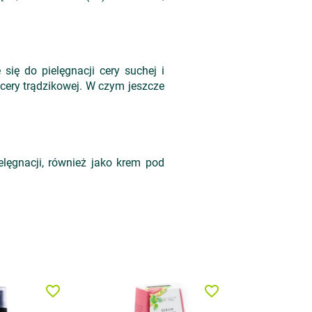
się do pielęgnacji cery suchej i
 cery trądzikowej. W czym jeszcze
elęgnacji, również jako krem pod
favorite_border
favorite_border