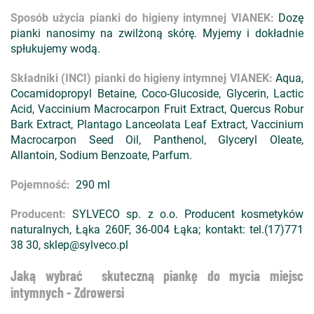
Sposób użycia pianki do higieny intymnej VIANEK:
Dozę
pianki nanosimy na zwilżoną skórę. Myjemy i dokładnie
spłukujemy wodą.
Składniki (INCI) pianki do higieny intymnej VIANEK:
Aqua,
Cocamidopropyl Betaine, Coco-Glucoside, Glycerin, Lactic
Acid, Vaccinium Macrocarpon Fruit Extract, Quercus Robur
Bark Extract, Plantago Lanceolata Leaf Extract, Vaccinium
Macrocarpon Seed Oil, Panthenol, Glyceryl Oleate,
Allantoin, Sodium Benzoate, Parfum.
Pojemność:
290 ml
Producent:
SYLVECO sp. z o.o. Producent kosmetyków
naturalnych, Łąka 260F, 36-004 Łąka; kontakt: tel.(17)771
38 30, sklep@sylveco.pl
Jaką wybrać skuteczną piankę do mycia miejsc
intymnych - Zdrowersi