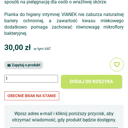
sposób na pielęgnację dla osób o wrażliwej skórze.
Pianka do higieny intymnej VIANEK nie zaburza naturalnej
bariery ochronnej, a zawartość kwasu mlekowego
dodatkowo pomaga zachować równowagę mikroflory
bakteryjnej.
30,00 zł
w tym VAT
favorite_border
Zapytaj o produkt

DODAJ DO KOSZYKA
OBECNIE BRAK NA STANIE
Wpisz adres e-mail i kliknij poniższy przycisk, aby
otrzymać wiadomość, gdy produkt będzie dostępny.