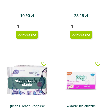
10,90 zł
23,15 zł
DO KOSZYKA
DO KOSZYKA
favorite_border
favorite_border
Obecnie brak na
stanie
Queen's Health Podpaski
Wkładki higieniczne