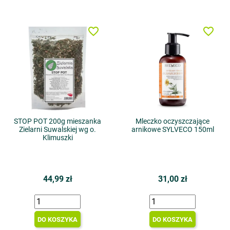
favorite_border
favorite_border
STOP POT 200g mieszanka
Mleczko oczyszczające
Zielarni Suwalskiej wg o.
arnikowe SYLVECO 150ml
Klimuszki
44,99 zł
31,00 zł
DO KOSZYKA
DO KOSZYKA