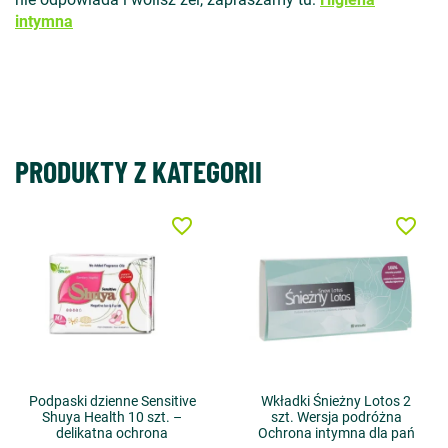
intymna
PRODUKTY Z KATEGORII
favorite_border
favorite_border
Podpaski dzienne Sensitive
Wkładki Śnieżny Lotos 2
Shuya Health 10 szt. –
szt. Wersja podróżna
delikatna ochrona
Ochrona intymna dla pań