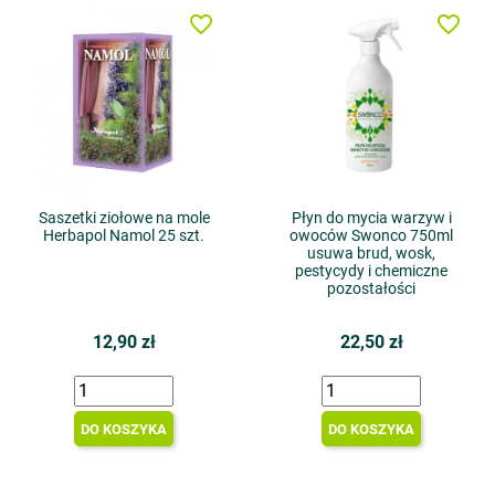
favorite_border
favorite_border
Saszetki ziołowe na mole
Płyn do mycia warzyw i
Herbapol Namol 25 szt.
owoców Swonco 750ml
usuwa brud, wosk,
pestycydy i chemiczne
pozostałości
12,90 zł
22,50 zł
DO KOSZYKA
DO KOSZYKA