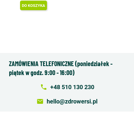
DO KOSZYKA
ZAMÓWIENIA TELEFONICZNE (poniedziałek -
piątek w godz. 9:00 - 16:00)
local_phone
+48 510 130 230
email
hello@zdrowersi.pl