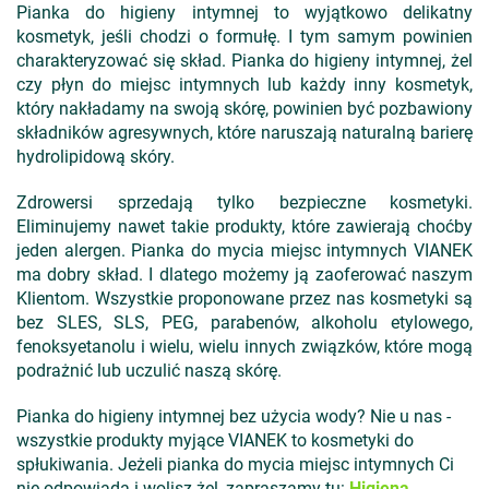
Pianka do higieny intymnej to wyjątkowo delikatny
kosmetyk, jeśli chodzi o formułę. I tym samym powinien
charakteryzować się skład. Pianka do higieny intymnej, żel
czy płyn do miejsc intymnych lub każdy inny kosmetyk,
który nakładamy na swoją skórę, powinien być pozbawiony
składników agresywnych, które naruszają naturalną barierę
hydrolipidową skóry.
Zdrowersi sprzedają tylko bezpieczne kosmetyki.
Eliminujemy nawet takie produkty, które zawierają choćby
jeden alergen. Pianka do mycia miejsc intymnych VIANEK
ma dobry skład. I dlatego możemy ją zaoferować naszym
Klientom. Wszystkie proponowane przez nas kosmetyki są
bez SLES, SLS, PEG, parabenów, alkoholu etylowego,
fenoksyetanolu i wielu, wielu innych związków, które mogą
podrażnić lub uczulić naszą skórę.
Pianka do higieny intymnej bez użycia wody? Nie u nas -
wszystkie produkty myjące VIANEK to kosmetyki do
spłukiwania. Jeżeli pianka do mycia miejsc intymnych Ci
nie odpowiada i wolisz żel, zapraszamy tu:
Higiena