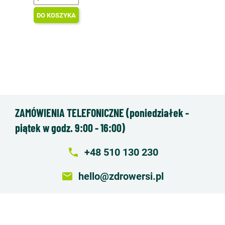
DO KOSZYKA
ZAMÓWIENIA TELEFONICZNE (poniedziałek -
piątek w godz. 9:00 - 16:00)
local_phone
+48 510 130 230
email
hello@zdrowersi.pl