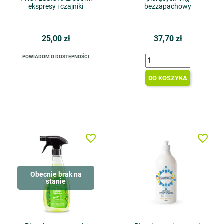
ekspresy i czajniki
bezzapachowy
25,00 zł
37,70 zł
POWIADOM O DOSTĘPNOŚCI
DO KOSZYKA
favorite_border
favorite_border
Obecnie brak na
stanie