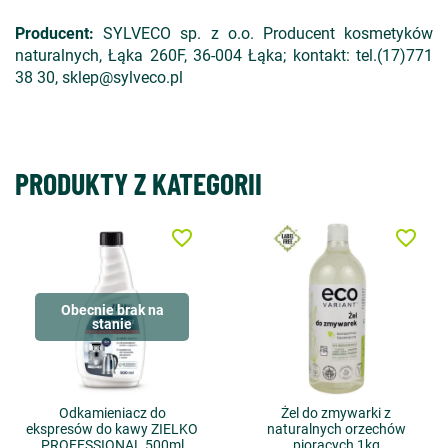
Producent:
SYLVECO sp. z o.o. Producent kosmetyków
naturalnych, Łąka 260F, 36-004 Łąka; kontakt: tel.(17)771
38 30, sklep@sylveco.pl
PRODUKTY Z KATEGORII
favorite_border
favorite_border
Obecnie brak na
stanie
Odkamieniacz do
Żel do zmywarki z
ekspresów do kawy ZIELKO
naturalnych orzechów
PROFESSIONAL 500ml
piorących 1kg