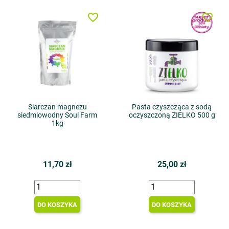
favorite_border
favorite_border
Siarczan magnezu
Pasta czyszcząca z sodą
siedmiowodny Soul Farm
oczyszczoną ZIELKO 500 g
1kg
11,70 zł
25,00 zł
DO KOSZYKA
DO KOSZYKA