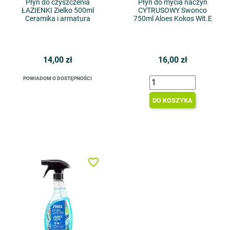
Płyn do czyszczenia
Płyn do mycia naczyń
ŁAZIENKI Zielko 500ml
CYTRUSOWY Swonco
Ceramika i armatura
750ml Aloes Kokos Wit.E
14,00 zł
16,00 zł
POWIADOM O DOSTĘPNOŚCI
DO KOSZYKA
favorite_border