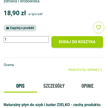
zdrowia i środowiska.
18,90 zł
w tym VAT
favorite_border
Zapytaj o produkt

DODAJ DO KOSZYKA
Ocena
PRZECZYTAJ OPINIE (1)
OPIS
SZCZEGÓŁY
OPINIE
Naturalny płyn do szyb i luster ZIELKO - cechy produktu: