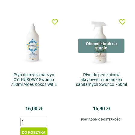
favorite_border
favorite_border
Obecnie brak na
stanie
Płyn do mycia naczyń
Płyn do pryszniców
CYTRUSOWY Swonco
akrylowych i urządzeń
750ml Aloes Kokos Wit.E
sanitarnych Swonco 750ml
16,00 zł
15,90 zł
POWIADOM O DOSTĘPNOŚCI
DO KOSZYKA