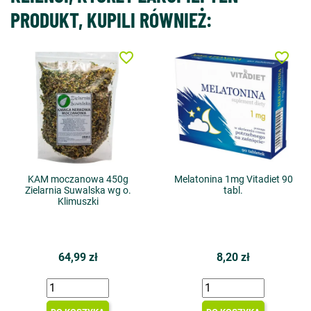
PRODUKT, KUPILI RÓWNIEŻ:
favorite_border
favorite_border
KAM moczanowa 450g
Melatonina 1mg Vitadiet 90
Zielarnia Suwalska wg o.
tabl.
Klimuszki
64,99 zł
8,20 zł