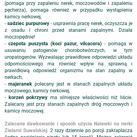
(pomaga przy zapaleniu nerek, moczowodów i zapaleniu
pęcherza), pomaga również w przypadku wystąpienia
kamicy nerkowej,
-
sadziec purpurowy
- usprawnia pracę nerek, oczyszcza je
z osadu i chroni przed stanami zapalnymi. Działa
moczopędnie!
-
czepota puszysta (koci pazur, vilcacora)
- pomaga w
usuwaniu patogenów chorobotwórczych, w tym
uropatogenów. Wyzwalając prawidłowe odpowiedzi układu
odpornościowego ma również wpływ na sprawną i
prawidłową odpowiedź organizmu na stan zapalny w
nerkach,
-
majeranek
polecany jest w stanach zapalnych układu
moczowego, kamicy nerkowej,
-
korzeń pokrzywy
ma silniejsze właściwości niż liście.
Zalecany jest przy stanach zapalnych dróg moczowych i
kamicy moczowej.
Zalecane dawkowanie i sposób użycia Nalewki na nerki
Zielarni Suwalskiej:
2 razy dziennie po porcji zakraplacza