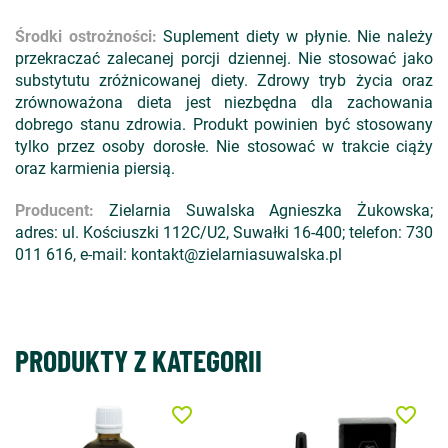
Środki ostrożności:
Suplement diety w płynie. Nie należy
przekraczać zalecanej porcji dziennej. Nie stosować jako
substytutu zróżnicowanej diety. Zdrowy tryb życia oraz
zrównoważona dieta jest niezbędna dla zachowania
dobrego stanu zdrowia. Produkt powinien być stosowany
tylko przez osoby dorosłe. Nie stosować w trakcie ciąży
oraz karmienia piersią.
Producent:
Zielarnia Suwalska Agnieszka Żukowska;
adres: ul. Kościuszki 112C/U2, Suwałki 16-400; telefon: 730
011 616, e-mail: kontakt@zielarniasuwalska.pl
PRODUKTY Z KATEGORII
favorite_border
favorite_border