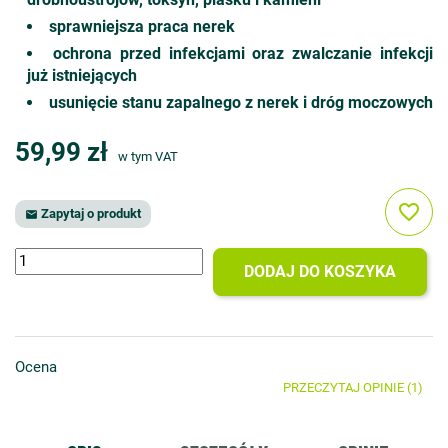
sprawniejsza praca nerek
ochrona przed infekcjami oraz zwalczanie infekcji
już istniejących
usunięcie stanu zapalnego z nerek i dróg moczowych
59,99 zł
w tym VAT
favorite_border
Zapytaj o produkt

DODAJ DO KOSZYKA
Ocena
PRZECZYTAJ OPINIE (1)