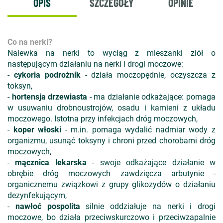
OPIS
SZCZEGÓŁY
OPINIE
Co na nerki?
Nalewka na nerki to wyciąg z mieszanki ziół o
następującym działaniu na nerki i drogi moczowe:
-
cykoria podrożnik
- działa moczopędnie, oczyszcza z
toksyn,
-
hortensja drzewiasta
- ma działanie odkażające: pomaga
w usuwaniu drobnoustrojów, osadu i kamieni z układu
moczowego. Istotna przy infekcjach dróg moczowych,
-
koper włoski
- m.in. pomaga wydalić nadmiar wody z
organizmu, usunąć toksyny i chroni przed chorobami dróg
moczowych,
-
mącznica lekarska
- swoje odkażające działanie w
obrębie dróg moczowych zawdzięcza arbutynie -
organicznemu związkowi z grupy glikozydów o działaniu
dezynfekującym,
-
nawłoć pospolita
silnie oddziałuje na nerki i drogi
moczowe, bo działa przeciwskurczowo i przeciwzapalnie