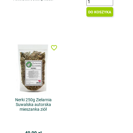
DO KOSZYKA
favorite_border
Nerki 250g Zielarnia
Suwalska autorska
mieszanka ziół