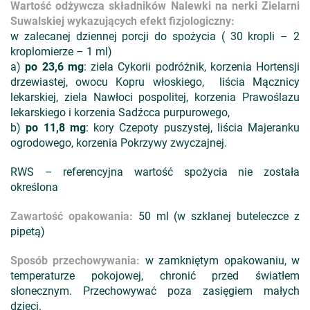
Wartość odżywcza składników Nalewki na nerki Zielarni
Suwalskiej wykazujących efekt fizjologiczny:
w zalecanej dziennej porcji do spożycia ( 30 kropli – 2
kroplomierze – 1 ml)
a)
po 23,6 mg
: ziela Cykorii podróżnik, korzenia Hortensji
drzewiastej, owocu Kopru włoskiego, liścia Mącznicy
lekarskiej, ziela Nawłoci pospolitej, korzenia Prawoślazu
lekarskiego i korzenia Sadźcca purpurowego,
b)
po 11,8 mg
: kory Czepoty puszystej, liścia Majeranku
ogrodowego, korzenia Pokrzywy zwyczajnej.
RWS – referencyjna wartość spożycia nie została
określona
Zawartość opakowania:
50 ml (w szklanej buteleczce z
pipetą)
Sposób przechowywania:
w zamkniętym opakowaniu, w
temperaturze pokojowej, chronić przed światłem
słonecznym. Przechowywać poza zasięgiem małych
dzieci.