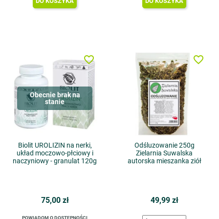
DO KOSZYKA
DO KOSZYKA
favorite_border
favorite_border
Obecnie brak na
stanie
Biolit UROLIZIN na nerki,
Odśluzowanie 250g
układ moczowo-płciowy i
Zielarnia Suwalska
naczyniowy - granulat 120g
autorska mieszanka ziół
75,00 zł
49,99 zł
POWIADOM O DOSTĘPNOŚCI