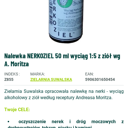
Nalewka NERKOZIEL 50 ml wyciąg 1:5 z ziół wg
A. Moritza
INDEKS
MARKA
EAN
Z855
ZIELARNIA SUWALSKA
5906301650454
Zielarnia Suwalska opracowała nalewkę na nerki - wyciąg
alkoholowy z ziół według receptury Andreasa Moritza.
Twoje CELE:
oczyszczenie nerek i dróg moczowych z
drobnoustrojów, toksyn, piasku i kamieni