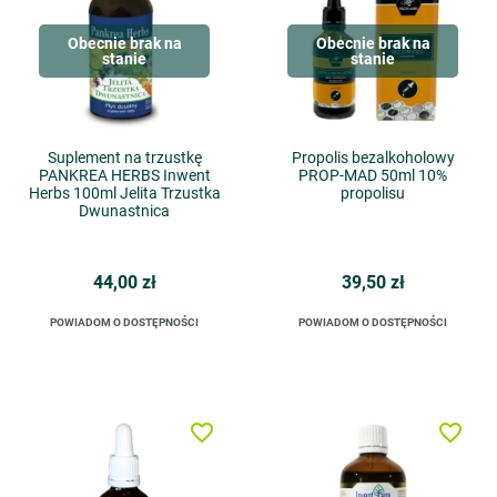
Obecnie brak na
Obecnie brak na
stanie
stanie
Suplement na trzustkę
Propolis bezalkoholowy
PANKREA HERBS Inwent
PROP-MAD 50ml 10%
Herbs 100ml Jelita Trzustka
propolisu
Dwunastnica
44,00 zł
39,50 zł
POWIADOM O DOSTĘPNOŚCI
POWIADOM O DOSTĘPNOŚCI
favorite_border
favorite_border