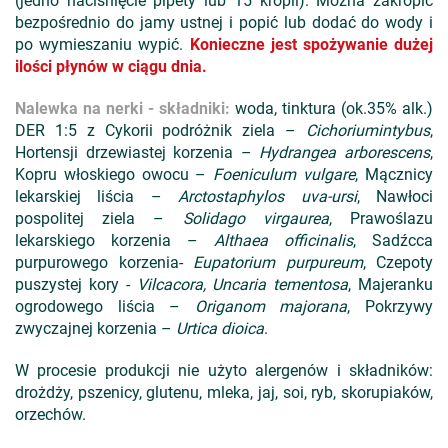
(jedno naciśnięcie pipety lub 15 kropli). Można zakropić
bezpośrednio do jamy ustnej i popić lub dodać do wody i
po wymieszaniu wypić.
Konieczne jest spożywanie dużej
ilości płynów w ciągu dnia.
Nalewka na nerki - składniki:
woda, tinktura (ok.35% alk.)
DER 1:5 z Cykorii podróżnik ziela –
Cichoriumintybus
,
Hortensji drzewiastej korzenia –
Hydrangea arborescens
,
Kopru włoskiego owocu –
Foeniculum vulgare
, Mącznicy
lekarskiej liścia –
Arctostaphylos uva-ursi
, Nawłoci
pospolitej ziela –
Solidago virgaurea
, Prawoślazu
lekarskiego korzenia –
Althaea officinalis
, Sadźcca
purpurowego korzenia-
Eupatorium purpureum
, Czepoty
puszystej kory -
Vilcacora, Uncaria tementosa
, Majeranku
ogrodowego liścia –
Origanom majorana
, Pokrzywy
zwyczajnej korzenia –
Urtica dioica
.
W procesie produkcji nie użyto alergenów i składników:
drożdży, pszenicy, glutenu, mleka, jaj, soi, ryb, skorupiaków,
orzechów.