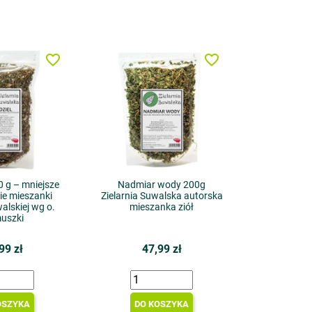
favorite_border
favorite_border
0 g – mniejsze
Nadmiar wody 200g
e mieszanki
Zielarnia Suwalska autorska
walskiej wg o.
mieszanka ziół
muszki
99 zł
47,99 zł
OSZYKA
DO KOSZYKA