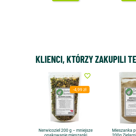
KLIENCI, KTÓRZY ZAKUPILI T
favorite_border
-4,99 zł
Nerwicoziel 200 g – mniejsze
Mieszanka p
opakowanie mieszanki
200g Zielarn