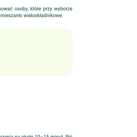
sować osoby, które przy wyborze
 mieszanki wieloskładnikowe.
arzenia na około 10–15 minut. Pić