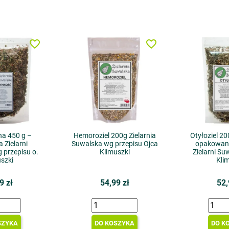
favorite_border
favorite_border
a 450 g –
Hemoroziel 200g Zielarnia
Otyłoziel 20
 Zielarni
Suwalska wg przepisu Ojca
opakowani
 przepisu o.
Klimuszki
Zielarni Su
szki
Kli
9 zł
54,99 zł
52,
SZYKA
DO KOSZYKA
DO K