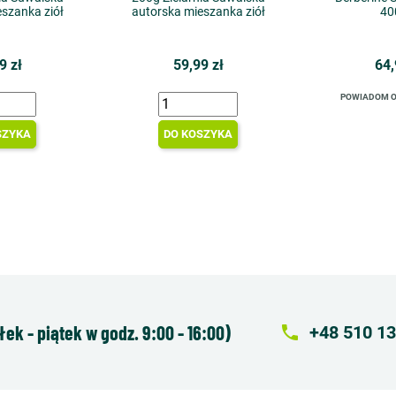
szanka ziół
autorska mieszanka ziół
40
9 zł
59,99 zł
64,
POWIADOM O
SZYKA
DO KOSZYKA
k - piątek w godz. 9:00 - 16:00)
local_phone
+48 510 13