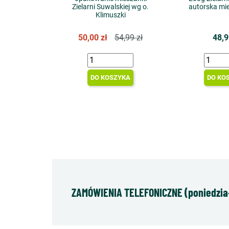
Zielarni Suwalskiej wg o.
autorska mie
Klimuszki
50,00 zł
54,99 zł
48,9
DO KOSZYKA
DO KO
ZAMÓWIENIA TELEFONICZNE (poniedziałe