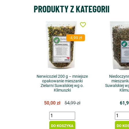
PRODUKTY Z KATEGORII
favorite_border
-4,99 zł
Nerwicoziel 200 g – mniejsze
Niedoczynn
opakowanie mieszanki
mieszanka
Zielarni Suwalskiej wg o.
Suwalskiej wg
Klimuszki
Klimu
50,00 zł
54,99 zł
61,9
DO KOSZYKA
DO KO