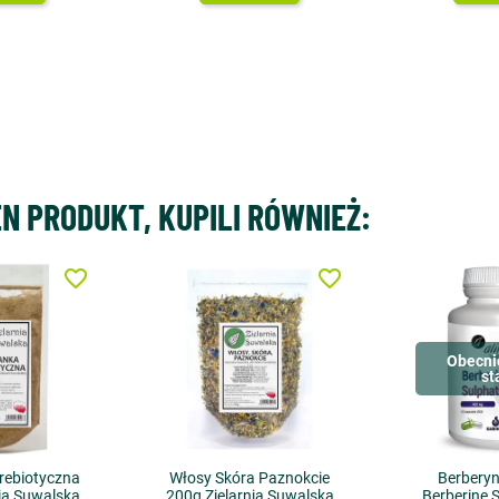
EN PRODUKT, KUPILI RÓWNIEŻ:
favorite_border
favorite_border
Obecni
st
rebiotyczna
Włosy Skóra Paznokcie
Berberyn
ia Suwalska
200g Zielarnia Suwalska
Berberine 