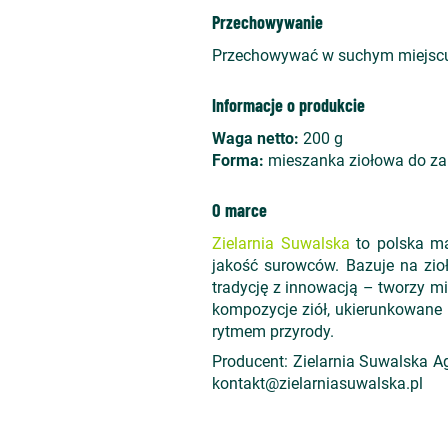
Przechowywanie
Przechowywać w suchym miejscu
Informacje o produkcie
Waga netto:
200 g
Forma:
mieszanka ziołowa do za
O marce
Zielarnia Suwalska
to polska ma
jakość surowców. Bazuje na zio
tradycję z innowacją – tworzy mi
kompozycje ziół, ukierunkowane n
rytmem przyrody.
Producent: Zielarnia Suwalska Ag
kontakt@zielarniasuwalska.pl