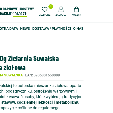
0
O DARMOWEJ DOSTAWY
RAKUJE:
199,00 ZŁ
ULUBIONE
ZALOGUJ
KOSZYK
ÓTKA DATA
NEWS
DOSTAWA / PŁATNOŚCI
O NAS
0g Zielarnia Suwalska
a ziołowa
NIA SUWALSKA
EAN
5906301650089
alskiej to autorska mieszanka ziołowa oparta
ch: podagryczniku, ostrożeniu warzywnym i
zainteresować osoby, które wybierają tradycyjne
stawów, codziennej lekkości i metabolizmu
ompozycje roślinne do regularnego