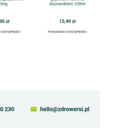
0mg
dozownikiem 100ml
90 zł
15,49 zł
 DOSTĘPNOŚCI
POWIADOM O DOSTĘPNOŚCI
0 230
email
hello@zdrowersi.pl