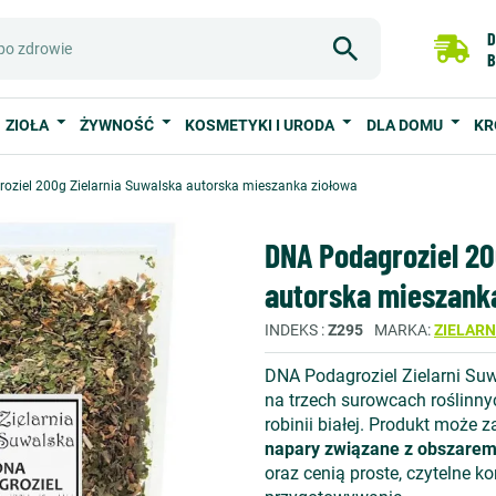
D
B
ZIOŁA
ŻYWNOŚĆ
KOSMETYKI I URODA
DLA DOMU
KR
oziel 200g Zielarnia Suwalska autorska mieszanka ziołowa
DNA Podagroziel 20
autorska mieszank
INDEKS
Z295
MARKA
ZIELAR
DNA Podagroziel Zielarni Suw
na trzech surowcach roślinny
robinii białej. Produkt może 
napary związane z obszarem 
oraz cenią proste, czytelne k