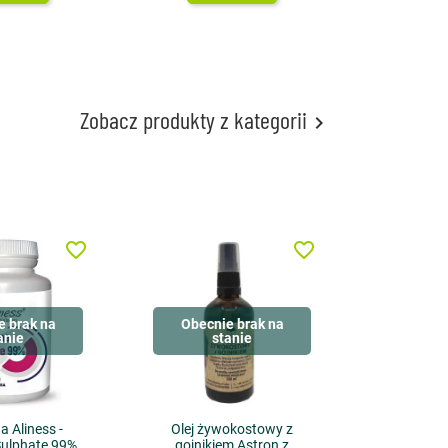
Zobacz produkty z kategorii

favorite_border
favorite_border
e brak na
Obecnie brak na
anie
stanie
a Aliness -
Olej żywokostowy z
Sulphate 99%
gojnikiem Astron z