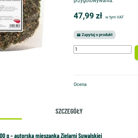
przygotowywania.
47,99 zł
w tym VAT
Zapytaj o produkt

Ocena
SZCZEGÓŁY
00 g – autorska mieszanka Zielarni Suwalskiej