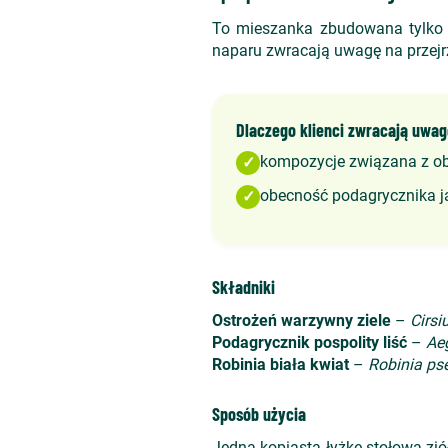
To mieszanka zbudowana tylko n
naparu zwracają uwagę na przejr
Dlaczego klienci zwracają uwag
kompozycje związana z o
✓
obecność podagrycznika j
✓
Składniki
Ostrożeń warzywny ziele
–
Cirs
Podagrycznik pospolity liść
–
Ae
Robinia biała kwiat
–
Robinia ps
Sposób użycia
Jedną kopiastą łyżkę stołową zió