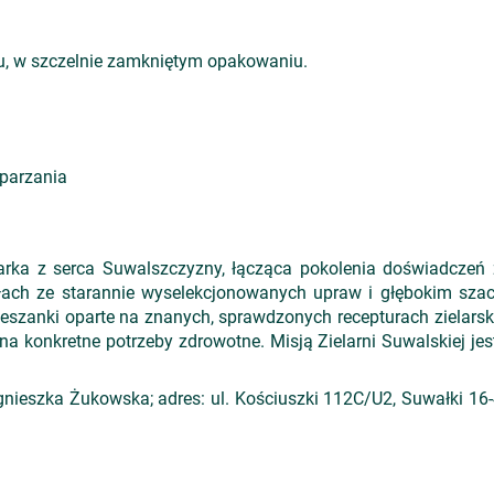
, w szczelnie zamkniętym opakowaniu.
parzania
rka z serca Suwalszczyzny, łącząca pokolenia doświadczeń z
łach ze starannie wyselekcjonowanych upraw i głębokim szac
eszanki oparte na znanych, sprawdzonych recepturach zielarsk
a konkretne potrzeby zdrowotne. Misją Zielarni Suwalskiej je
nieszka Żukowska; adres: ul. Kościuszki 112C/U2, Suwałki 16-4