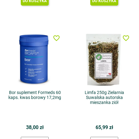
DO KOSZYKA
DO KOSZYKA
favorite_border
favorite_border
Bor suplement Formeds 60
Limfa 250g Zielarnia
kaps. kwas borowy 17,2mg
Suwalska autorska
mieszanka ziół
38,00 zł
65,99 zł