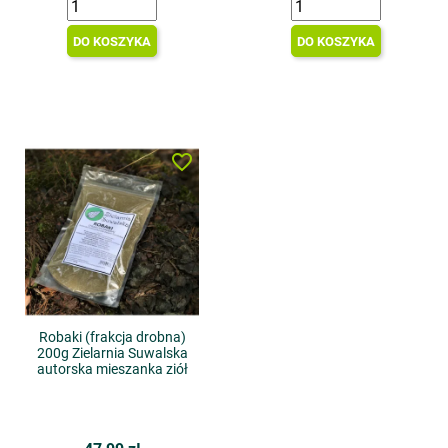
DO KOSZYKA
DO KOSZYKA
favorite_border
Robaki (frakcja drobna)
200g Zielarnia Suwalska
autorska mieszanka ziół