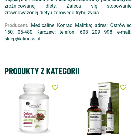
zróżnicowanej diety. Zaleca się stosowanie
zrównoważonej diety i zdrowego trybu życia.
Producent:
Medicaline Konrad Malitka; adres: Ostrówiec
150, 05-480 Karczew; telefon: 608 209 998; e-mail:
sklep@aliness.pl
PRODUKTY Z KATEGORII
favorite_border
favorite_border