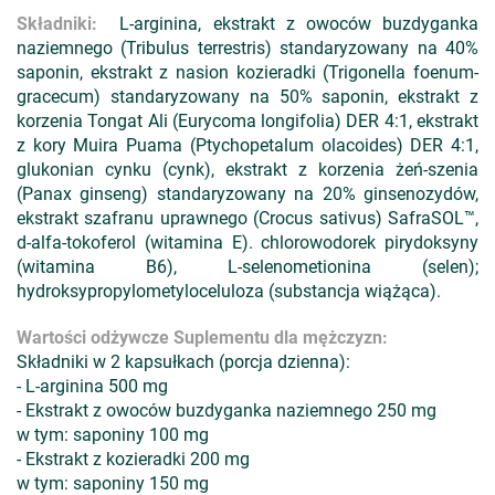
Składniki:
L-arginina, ekstrakt z owoców buzdyganka
naziemnego (Tribulus terrestris) standaryzowany na 40%
saponin, ekstrakt z nasion kozieradki (Trigonella foenum-
gracecum) standaryzowany na 50% saponin, ekstrakt z
korzenia Tongat Ali (Eurycoma longifolia) DER 4:1, ekstrakt
z kory Muira Puama (Ptychopetalum olacoides) DER 4:1,
glukonian cynku (cynk), ekstrakt z korzenia żeń-szenia
(Panax ginseng) standaryzowany na 20% ginsenozydów,
ekstrakt szafranu uprawnego (Crocus sativus) SafraSOL™,
d-alfa-tokoferol (witamina E). chlorowodorek pirydoksyny
(witamina B6), L-selenometionina (selen);
hydroksypropylometyloceluloza (substancja wiążąca).
Wartości odżywcze Suplementu dla mężczyzn:
Składniki w 2 kapsułkach (porcja dzienna):
- L-arginina 500 mg
- Ekstrakt z owoców buzdyganka naziemnego 250 mg
w tym: saponiny 100 mg
- Ekstrakt z kozieradki 200 mg
w tym: saponiny 150 mg