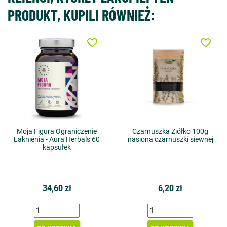
PRODUKT, KUPILI RÓWNIEŻ:
favorite_border
favorite_border
Moja Figura Ograniczenie
Czarnuszka Ziółko 100g
Łaknienia - Aura Herbals 60
nasiona czarnuszki siewnej
kapsułek
34,60 zł
6,20 zł