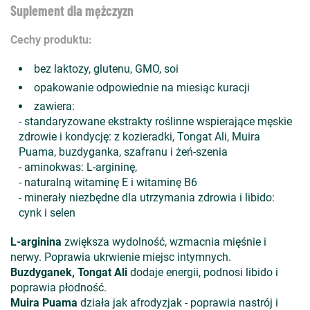
Suplement dla mężczyzn
Cechy produktu:
bez laktozy, glutenu, GMO, soi
opakowanie odpowiednie na miesiąc kuracji
zawiera:
- standaryzowane ekstrakty roślinne wspierające męskie
zdrowie i kondycję: z kozieradki, Tongat Ali, Muira
Puama, buzdyganka, szafranu i żeń-szenia
- aminokwas: L-argininę,
- naturalną witaminę E i witaminę B6
- minerały niezbędne dla utrzymania zdrowia i libido:
cynk i selen
L-arginina
zwiększa wydolność, wzmacnia mięśnie i
nerwy. Poprawia ukrwienie miejsc intymnych.
Buzdyganek, Tongat Ali
dodaje energii, podnosi libido i
poprawia płodność.
Muira Puama
działa jak afrodyzjak - poprawia nastrój i