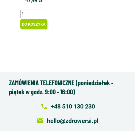
47,99 zł
DO KOSZYKA
ZAMÓWIENIA TELEFONICZNE (poniedziałek -
piątek w godz. 9:00 - 16:00)
local_phone
+48 510 130 230
email
hello@zdrowersi.pl