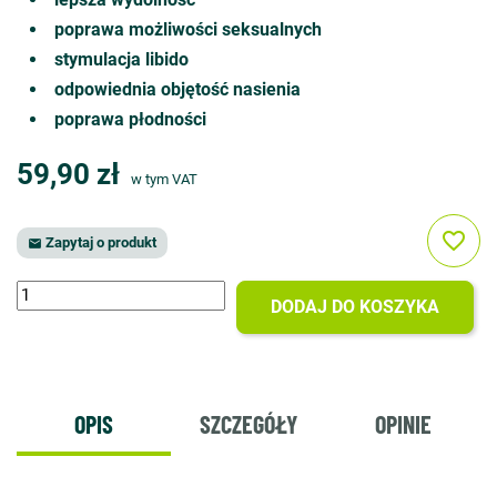
poprawa możliwości seksualnych
stymulacja libido
odpowiednia objętość nasienia
poprawa płodności
59,90 zł
w tym VAT
favorite_border
Zapytaj o produkt

DODAJ DO KOSZYKA
OPIS
SZCZEGÓŁY
OPINIE