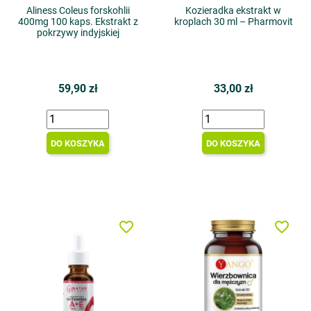
Aliness Coleus forskohlii
Kozieradka ekstrakt w
400mg 100 kaps. Ekstrakt z
kroplach 30 ml – Pharmovit
pokrzywy indyjskiej
59,90 zł
33,00 zł
DO KOSZYKA
DO KOSZYKA
favorite_border
favorite_border