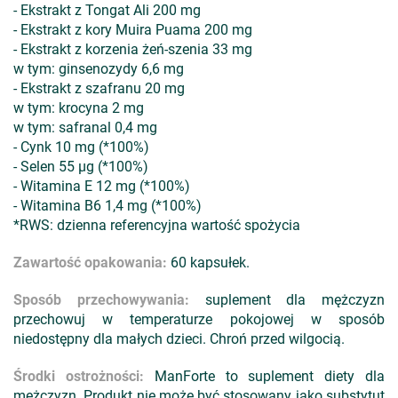
- Ekstrakt z Tongat Ali 200 mg
- Ekstrakt z kory Muira Puama 200 mg
- Ekstrakt z korzenia żeń-szenia 33 mg
w tym: ginsenozydy 6,6 mg
- Ekstrakt z szafranu 20 mg
w tym: krocyna 2 mg
w tym: safranal 0,4 mg
- Cynk 10 mg (*100%)
- Selen 55 µg (*100%)
- Witamina E 12 mg (*100%)
- Witamina B6 1,4 mg (*100%)
*RWS: dzienna referencyjna wartość spożycia
Zawartość opakowania:
60 kapsułek.
Sposób przechowywania:
suplement dla mężczyzn
przechowuj w temperaturze pokojowej w sposób
niedostępny dla małych dzieci. Chroń przed wilgocią.
Środki ostrożności:
ManForte to suplement diety dla
mężczyzn. Produkt nie może być stosowany jako substytut