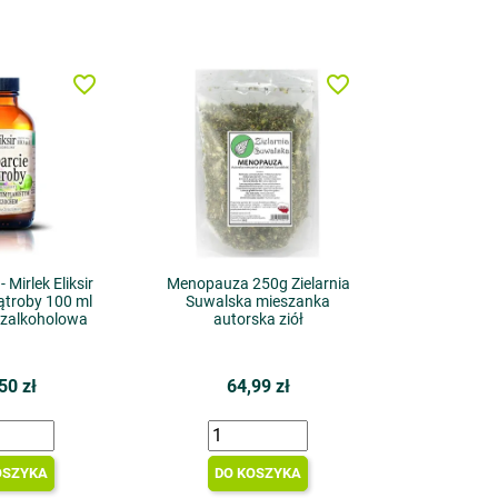
favorite_border
favorite_border
 Mirlek Eliksir
Menopauza 250g Zielarnia
ątroby 100 ml
Suwalska mieszanka
ezalkoholowa
autorska ziół
50 zł
64,99 zł
OSZYKA
DO KOSZYKA