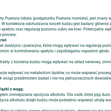
ny Pueraria lobata (podgatunku Pueraria montata), jest znany w
. W kontekście odchudzania korzeń kudzu jest badany głównie 
ę apetytu oraz regulację poziomu cukru we krwi. Potencjalny w
 procesy:
rwi:
jak daidzyna i pueraryna, które mogą wpływać na regulację pozi
omóc w kontrolowaniu apetytu i zapobieganiu napadom głodu.
strakty z korzenia kudzu mogą wpływać na układ nerwowy, zmni
 może wpływać na metabolizm lipidów, co może wspierać procesy
nak wciąż przedmiotem badań i nie ma jednoznacznych dowodów
wiązki z wagą:
tem zmniejszania spożycia alkoholu. Dla osób, które piją dużo
życia alkoholu dzięki kudzu może pośrednio wspierać utratę wa
imo że istnieją pewne obiecujące badania, obecnie nie ma 