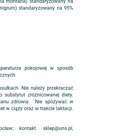
raria montana) standaryzowany na
r nigrum) standaryzowany na 95%
peraturze pokojowej w sposób
ecznych.
ułkach. Nie należy przekraczać
 substytut zróżnicowanej diety.
stanu zdrowia. Nie spożywać w
t w ciąży oraz w trakcie laktacji.
w; kontakt: sklep@uns.pl,