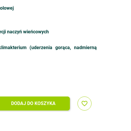
holowej
ycji naczyń wieńcowych
limakterium (uderzenia gorąca, nadmierną
favorite_border
DODAJ DO KOSZYKA