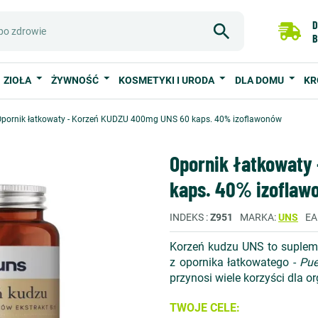
D
B
ZIOŁA
ŻYWNOŚĆ
KOSMETYKI I URODA
DLA DOMU
KR
Opornik łatkowaty - Korzeń KUDZU 400mg UNS 60 kaps. 40% izoflawonów
Opornik łatkowaty
kaps. 40% izoflaw
INDEKS
Z951
MARKA
UNS
EA
Korzeń kudzu UNS to suplemen
z opornika łatkowatego -
Pue
przynosi wiele korzyści dla o
TWOJE CELE: