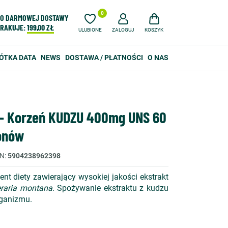
0
O DARMOWEJ DOSTAWY
RAKUJE:
199,00 ZŁ
ULUBIONE
ZALOGUJ
KOSZYK
ÓTKA DATA
NEWS
DOSTAWA / PŁATNOŚCI
O NAS
 - Korzeń KUDZU 400mg UNS 60
onów
N
5904238962398
t diety zawierający wysokiej jakości ekstrakt
raria montana
. Spożywanie ekstraktu z kudzu
rganizmu.