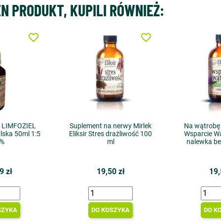
EN PRODUKT, KUPILI RÓWNIEŻ:
favorite_border
favorite_border
ł LIMFOZIEL
Suplement na nerwy Mirlek
Na wątrobę -
lska 50ml 1:5
Eliksir Stres drażliwość 100
Wsparcie W
5%
ml
nalewka b
9 zł
19,50 zł
19,
SZYKA
DO KOSZYKA
DO K