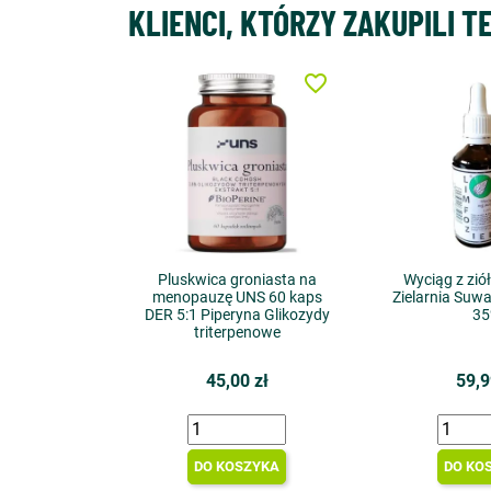
KLIENCI, KTÓRZY ZAKUPILI T
favorite_border
Pluskwica groniasta na
Wyciąg z zió
menopauzę UNS 60 kaps
Zielarnia Suwa
DER 5:1 Piperyna Glikozydy
3
triterpenowe
45,00 zł
59,9
DO KOSZYKA
DO KO