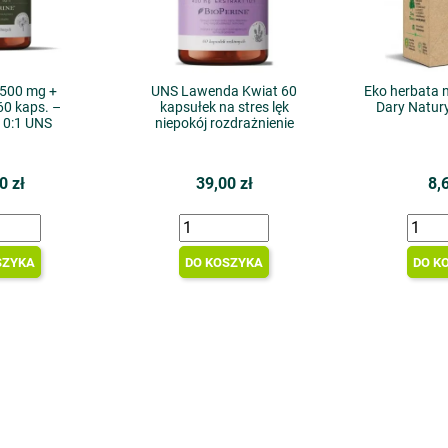
 500 mg +
UNS Lawenda Kwiat 60
Eko herbata n
60 kaps. –
kapsułek na stres lęk
Dary Natur
10:1 UNS
niepokój rozdrażnienie
0 zł
39,00 zł
8,
SZYKA
DO KOSZYKA
DO K