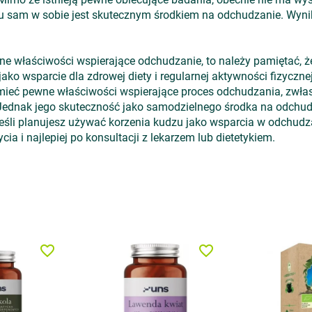
u sam w sobie jest skutecznym środkiem na odchudzanie. Wynik
e właściwości wspierające odchudzanie, to należy pamiętać, że 
ako wsparcie dla zdrowej diety i regularnej aktywności fizyczne
mieć pewne właściwości wspierające proces odchudzania, zwła
. Jednak jego skuteczność jako samodzielnego środka na odchud
eśli planujesz używać korzenia kudzu jako wsparcia w odchudz
ia i najlepiej po konsultacji z lekarzem lub dietetykiem.
favorite_border
favorite_border