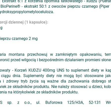
:
Ekstrakt 6:1 z korzenia opornika łatkowatego - kudzu (Pue
BioPerine® - ekstrakt 50:1 z owoców pieprzu czarnego (Pipe
hydroksypropylometyloceluloza.
rcji dziennej (1 kapsułce):
mg
pieprzu czarnego 2 mg
ria montana przechowuj w zamkniętym opakowaniu, tem
hronić przed wilgocią i bezpośrednim działaniem promieni słon
kowaty - Korzeń KUDZU 400mg UNS to suplement diety w kaps
 ciągu dnia. Suplementy diety nie mogą być stosowane jako
 i zdrowy tryb życia są ważne dla zachowania dobrego 
ek ze składników produktu. Nie należy stosować u dzieci, kobie
nia na którykolwiek ze składników produktu.
sp. z o.o., ul. Buforowa 125/H3A, 52-131 Wrocła