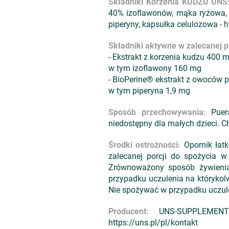
Składniki Korzenia KUDZU UNS
40% izoflawonów, mąka ryżowa, 
piperyny, kapsułka celulozowa - 
Składniki aktywne w zalecanej po
- Ekstrakt z korzenia kudzu 400 
w tym izoflawony 160 mg
- BioPerine® ekstrakt z owoców 
w tym piperyna 1,9 mg
Sposób przechowywania:
Puera
niedostępny dla małych dzieci. C
Środki ostrożności:
Opornik łat
zalecanej porcji do spożycia w
Zrównoważony sposób żywienia
przypadku uczulenia na którykolwi
Nie spożywać w przypadku uczule
Producent:
UNS-SUPPLEMENTS 
https://uns.pl/pl/kontakt