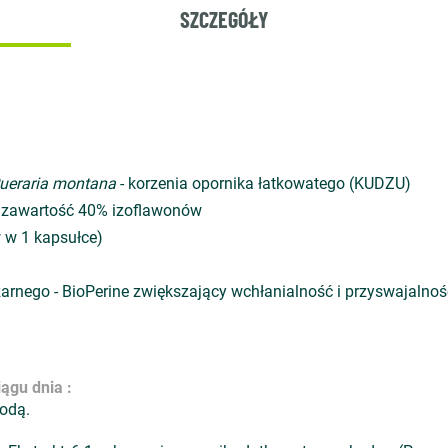
SZCZEGÓŁY
ueraria montana
- korzenia opornika łatkowatego (KUDZU)
 zawartość 40% izoflawonów
w 1 kapsułce)
czarnego - BioPerine zwiększający wchłanialność i przyswajaln
ągu dnia :
wodą.