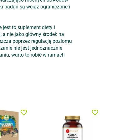
i badań są wciąż ograniczone i
jest to suplement diety i
j, a nie jako główny środek na
szcza poprzez regulację poziomu
zanie nie jest jednoznacznie
aniu, warto to robić w ramach
favorite_border
favorite_border