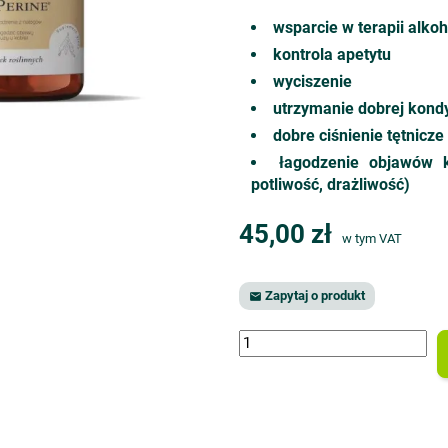
wsparcie w terapii alko
kontrola apetytu
wyciszenie
utrzymanie dobrej kond
dobre ciśnienie tętnicze
łagodzenie objawów k
potliwość, drażliwość)
45,00 zł
w tym VAT
Zapytaj o produkt
