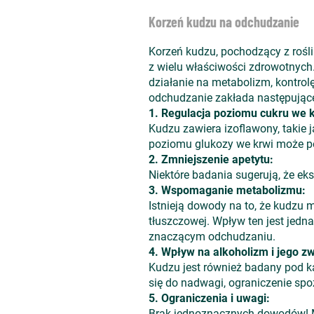
Korzeń kudzu na odchudzanie
Korzeń kudzu, pochodzący z rośli
z wielu właściwości zdrowotnych
działanie na metabolizm, kontrol
odchudzanie zakłada następujące
1. Regulacja poziomu cukru we k
Kudzu zawiera izoflawony, takie 
poziomu glukozy we krwi może p
2. Zmniejszenie apetytu:
Niektóre badania sugerują, że ek
3. Wspomaganie metabolizmu:
Istnieją dowody na to, że kudzu
tłuszczowej. Wpływ ten jest jed
znaczącym odchudzaniu.
4. Wpływ na alkoholizm i jego z
Kudzu jest również badany pod ką
się do nadwagi, ograniczenie spo
5. Ograniczenia i uwagi:
Brak jednoznacznych dowodów! M