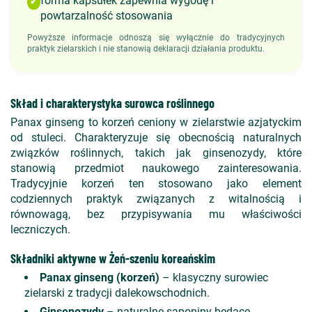
forma kapsułek zapewnia wygodę i
✓
powtarzalność stosowania
Powyższe informacje odnoszą się wyłącznie do tradycyjnych
praktyk zielarskich i nie stanowią deklaracji działania produktu.
Skład i charakterystyka surowca roślinnego
Panax ginseng to korzeń ceniony w zielarstwie azjatyckim
od stuleci. Charakteryzuje się obecnością naturalnych
związków roślinnych, takich jak ginsenozydy, które
stanowią przedmiot naukowego zainteresowania.
Tradycyjnie korzeń ten stosowano jako element
codziennych praktyk związanych z witalnością i
równowagą, bez przypisywania mu właściwości
leczniczych.
Składniki aktywne w Żeń-szeniu koreańskim
Panax ginseng (korzeń)
– klasyczny surowiec
zielarski z tradycji dalekowschodnich.
Ginsenozydy
– naturalne saponiny będące