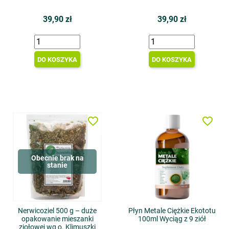
39,90 zł
39,90 zł
DO KOSZYKA
DO KOSZYKA
favorite_border
favorite_border
Obecnie brak na
stanie
Nerwicoziel 500 g – duże
Płyn Metale Ciężkie Ekototu
opakowanie mieszanki
100ml Wyciąg z 9 ziół
ziołowej wg o. Klimuszki