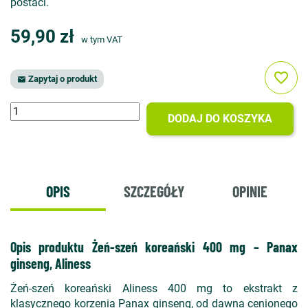
postaci.
59,90 zł
w tym VAT
favorite_border
Zapytaj o produkt

DODAJ DO KOSZYKA
OPIS
SZCZEGÓŁY
OPINIE
Opis produktu Żeń-szeń koreański 400 mg – Panax
ginseng, Aliness
Żeń-szeń koreański Aliness 400 mg to ekstrakt z
klasycznego korzenia Panax ginseng, od dawna cenionego