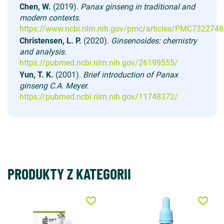
Chen, W.
(2019).
Panax ginseng in traditional and
modern contexts.
https://www.ncbi.nlm.nih.gov/pmc/articles/PMC7322748
Christensen, L. P.
(2020).
Ginsenosides: chemistry
and analysis.
https://pubmed.ncbi.nlm.nih.gov/26199555/
Yun, T. K.
(2001).
Brief introduction of Panax
ginseng C.A. Meyer.
https://pubmed.ncbi.nlm.nih.gov/11748372/
PRODUKTY Z KATEGORII
favorite_border
favorite_border