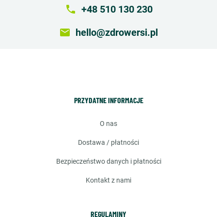
local_phone
+48 510 130 230
email
hello@zdrowersi.pl
PRZYDATNE INFORMACJE
o nas
dostawa / płatności
bezpieczeństwo danych i płatności
kontakt z nami
REGULAMINY