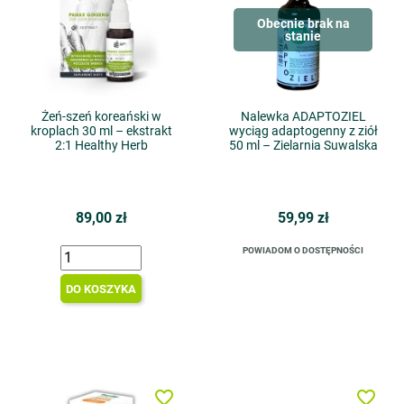
Obecnie brak na
stanie
Żeń-szeń koreański w
Nalewka ADAPTOZIEL
kroplach 30 ml – ekstrakt
wyciąg adaptogenny z ziół
2:1 Healthy Herb
50 ml – Zielarnia Suwalska
89,00 zł
59,99 zł
POWIADOM O DOSTĘPNOŚCI
DO KOSZYKA
favorite_border
favorite_border