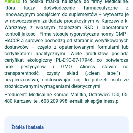
Aliness
to polska marka należąca do firmy Medicaline,
która łączy doświadczenie farmaceutyczne z
innowacyjnym podejściem do suplementów – wytwarza je
w nowoczesnym zakładzie produkcyjnym w Karczewie k.
Warszawy, z własnym zapleczem R&D i laboratorium
kontroli jakości. Firma stosuje rygorystyczne normy GMP i
HACCP, a surowce pochodzą od starannie weryfikowanych
dostawców – często z opatentowanymi formułami lub
certyfikatami analitycznymi. Wiele produktów posiada
certyfikat ekologiczny PL-EKO-07-17946, co potwierdza
brak pestycydów i GMO. Aliness stawia na
transparentność, czysty skład („clean label”) i
bezpieczeństwo, dostosowując się do potrzeb osób ze
zróżnicowanymi wymaganiami dietetycznymi.
Producent: Medicaline Konrad Malitka, Ostrówiec 150, 05-
480 Karczew; tel. 608 209 998; e-mail: sklep@aliness.pl
Źródła i badania