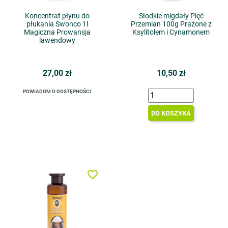
Koncentrat płynu do
Słodkie migdały Pięć
płukania Swonco 1l
Przemian 100g Prażone z
Magiczna Prowansja
Ksylitolem i Cynamonem
lawendowy
27,00 zł
10,50 zł
POWIADOM O DOSTĘPNOŚCI
DO KOSZYKA
favorite_border