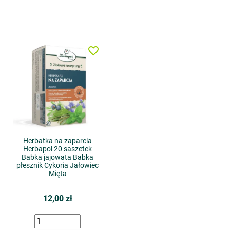
favorite_border
Herbatka na zaparcia
Herbapol 20 saszetek
Babka jajowata Babka
płesznik Cykoria Jałowiec
Mięta
12,00 zł