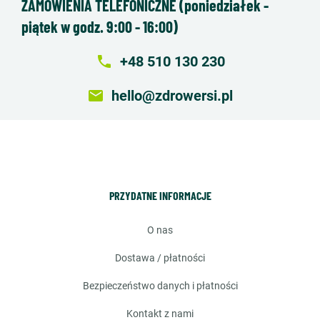
ZAMÓWIENIA TELEFONICZNE (poniedziałek -
piątek w godz. 9:00 - 16:00)
local_phone
+48 510 130 230
email
hello@zdrowersi.pl
PRZYDATNE INFORMACJE
o nas
dostawa / płatności
bezpieczeństwo danych i płatności
kontakt z nami