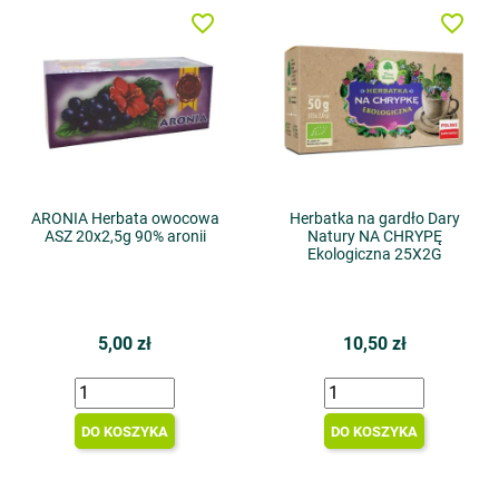
favorite_border
favorite_border
ARONIA Herbata owocowa
Herbatka na gardło Dary
ASZ 20x2,5g 90% aronii
Natury NA CHRYPĘ
Ekologiczna 25X2G
5,00 zł
10,50 zł
DO KOSZYKA
DO KOSZYKA