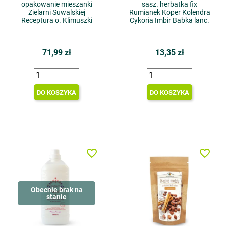
opakowanie mieszanki
sasz. herbatka fix
Zielarni Suwalskiej
Rumianek Koper Kolendra
Receptura o. Klimuszki
Cykoria Imbir Babka lanc.
71,99 zł
13,35 zł
DO KOSZYKA
DO KOSZYKA
favorite_border
favorite_border
Obecnie brak na
stanie