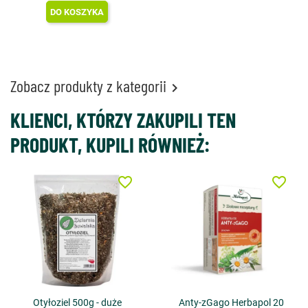
DO KOSZYKA
Zobacz produkty z kategorii

KLIENCI, KTÓRZY ZAKUPILI TEN
PRODUKT, KUPILI RÓWNIEŻ:
favorite_border
favorite_border
Otyłoziel 500g - duże
Anty-zGago Herbapol 20