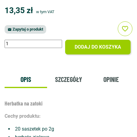
13,35 zł
w tym VAT
favorite_border
Zapytaj o produkt

DODAJ DO KOSZYKA
OPIS
SZCZEGÓŁY
OPINIE
Herbatka na zatoki
Cechy produktu:
20 saszetek po 2g