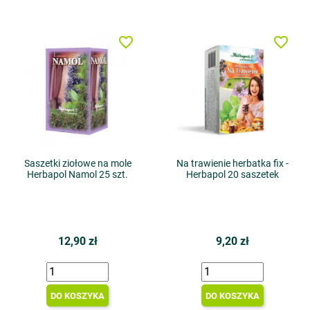
favorite_border
favorite_border
Saszetki ziołowe na mole
Na trawienie herbatka fix -
Herbapol Namol 25 szt.
Herbapol 20 saszetek
12,90 zł
9,20 zł
DO KOSZYKA
DO KOSZYKA