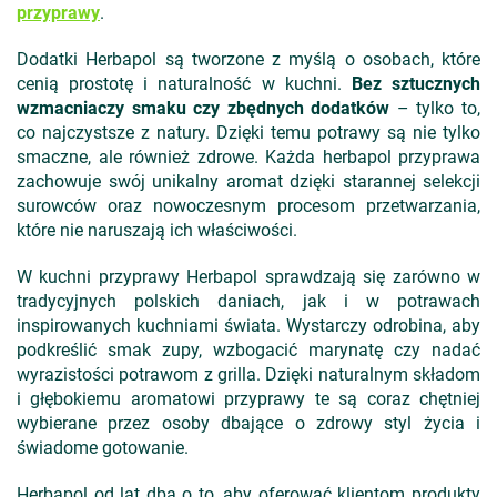
przyprawy
.
Dodatki Herbapol są tworzone z myślą o osobach, które
cenią prostotę i naturalność w kuchni.
Bez sztucznych
wzmacniaczy smaku czy zbędnych dodatków
– tylko to,
co najczystsze z natury. Dzięki temu potrawy są nie tylko
smaczne, ale również zdrowe. Każda herbapol przyprawa
zachowuje swój unikalny aromat dzięki starannej selekcji
surowców oraz nowoczesnym procesom przetwarzania,
które nie naruszają ich właściwości.
W kuchni przyprawy Herbapol sprawdzają się zarówno w
tradycyjnych polskich daniach, jak i w potrawach
inspirowanych kuchniami świata. Wystarczy odrobina, aby
podkreślić smak zupy, wzbogacić marynatę czy nadać
wyrazistości potrawom z grilla. Dzięki naturalnym składom
i głębokiemu aromatowi przyprawy te są coraz chętniej
wybierane przez osoby dbające o zdrowy styl życia i
świadome gotowanie.
Herbapol od lat dba o to, aby oferować klientom produkty