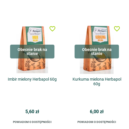
favorite_border
favorite_border
Obecnie brak na
Obecnie brak na
stanie
stanie
Imbir mielony Herbapol 60g
Kurkuma mielona Herbapol
60g
5,60 zł
6,00 zł
POWIADOM O DOSTĘPNOŚCI
POWIADOM O DOSTĘPNOŚCI