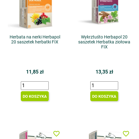
Herbata na nerki Herbapol
Wykrztuśto Herbapol 20
20 saszetek herbatki FIX
saszetek Herbatka ziołowa
FIX
11,85 zł
13,35 zł
DO KOSZYKA
DO KOSZYKA
favorite_border
favorite_border