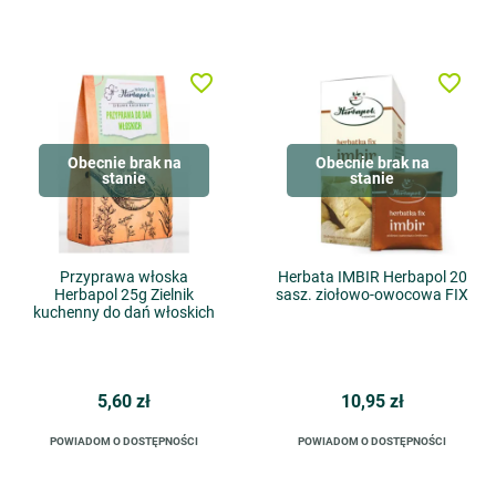
favorite_border
favorite_border
Obecnie brak na
Obecnie brak na
stanie
stanie
Przyprawa włoska
Herbata IMBIR Herbapol 20
Herbapol 25g Zielnik
sasz. ziołowo-owocowa FIX
kuchenny do dań włoskich
5,60 zł
10,95 zł
POWIADOM O DOSTĘPNOŚCI
POWIADOM O DOSTĘPNOŚCI