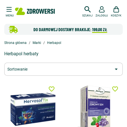
MENU
SZUKAJ
ZALOGUJ
KOSZYK
DO DARMOWEJ DOSTAWY BRAKUJE:
199,00 ZŁ
Strona główna
Marki
Herbapol
Herbapol herbaty

Sortowanie
favorite_border
favorite_border