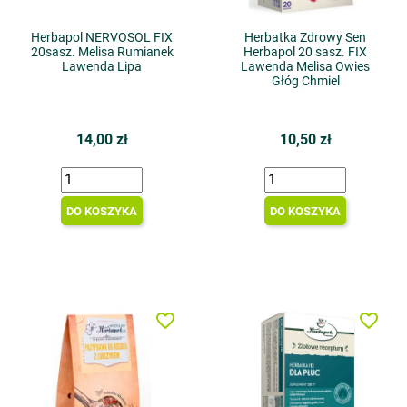
Herbapol NERVOSOL FIX
Herbatka Zdrowy Sen
20sasz. Melisa Rumianek
Herbapol 20 sasz. FIX
Lawenda Lipa
Lawenda Melisa Owies
Głóg Chmiel
14,00 zł
10,50 zł
DO KOSZYKA
DO KOSZYKA
favorite_border
favorite_border