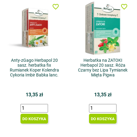
favorite_border
favorite_border
Anty-zGago Herbapol 20
Herbatka na ZATOKI
sasz. herbatka fix
Herbapol 20 sasz. Róża
Rumianek Koper Kolendra
Czarny bez Lipa Tymianek
Cykoria Imbir Babka lanc.
Mięta Pigwa
13,35 zł
13,35 zł
DO KOSZYKA
DO KOSZYKA