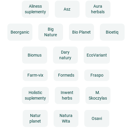
Aliness
Aura
Asz
suplementy
herbals
Big
Beorganic
Bio Planet
Bioetiq
Nature
Dary
Biomus
EcoVariant
natury
Farm-vix
Formeds
Fraspo
Holistic
Inwent
M.
suplementy
herbs
Skoczylas
Natur
Natura
Osavi
planet
Wita