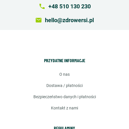
local_phone
+48 510 130 230
email
hello@zdrowersi.pl
PRZYDATNE INFORMACJE
o nas
dostawa / płatności
bezpieczeństwo danych i płatności
kontakt z nami
REGULAMINY