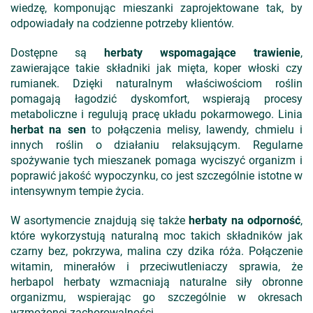
wiedzę, komponując mieszanki zaprojektowane tak, by
odpowiadały na codzienne potrzeby klientów.
Dostępne są
herbaty wspomagające trawienie
,
zawierające takie składniki jak mięta, koper włoski czy
rumianek. Dzięki naturalnym właściwościom roślin
pomagają łagodzić dyskomfort, wspierają procesy
metaboliczne i regulują pracę układu pokarmowego. Linia
herbat na sen
to połączenia melisy, lawendy, chmielu i
innych roślin o działaniu relaksującym. Regularne
spożywanie tych mieszanek pomaga wyciszyć organizm i
poprawić jakość wypoczynku, co jest szczególnie istotne w
intensywnym tempie życia.
W asortymencie znajdują się także
herbaty na odporność
,
które wykorzystują naturalną moc takich składników jak
czarny bez, pokrzywa, malina czy dzika róża. Połączenie
witamin, minerałów i przeciwutleniaczy sprawia, że
herbapol herbaty wzmacniają naturalne siły obronne
organizmu, wspierając go szczególnie w okresach
wzmożonej zachorowalności.