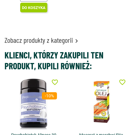
DO KOSZYKA
Zobacz produkty z kategorii

KLIENCI, KTÓRZY ZAKUPILI TEN
PRODUKT, KUPILI RÓWNIEŻ:
favorite_border
favorite_border
-10%