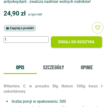
antyoksydant - zwalcza nadmiar wolnych rodników!
24,90 zł
w tym VAT
favorite_border
Zapytaj o produkt

DODAJ DO KOSZYKA
OPIS
SZCZEGÓŁY
OPINIE
Witamina C w proszku Big Nature 500g kwas l-
askorbinowy
liczba porcji w opakowaniu: 500