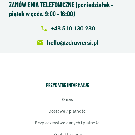
ZAMÓWIENIA TELEFONICZNE (poniedziałek -
piątek w godz. 9:00 - 16:00)
local_phone
+48 510 130 230
email
hello@zdrowersi.pl
PRZYDATNE INFORMACJE
o nas
dostawa / płatności
bezpieczeństwo danych i płatności
kontakt z nami