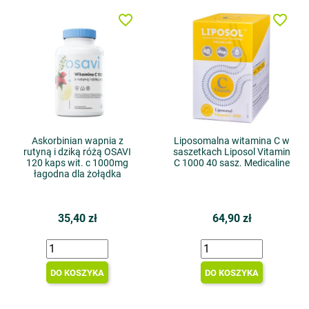
favorite_border
favorite_border
Askorbinian wapnia z
Liposomalna witamina C w
rutyną i dziką różą OSAVI
saszetkach Liposol Vitamin
120 kaps wit. c 1000mg
C 1000 40 sasz. Medicaline
łagodna dla żołądka
35,40 zł
64,90 zł
DO KOSZYKA
DO KOSZYKA