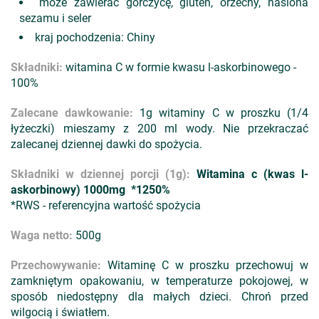
może zawierać gorczycę, gluten, orzechy, nasiona
sezamu i seler
kraj pochodzenia: Chiny
Składniki:
witamina C w formie kwasu l-askorbinowego -
100%
Zalecane dawkowanie:
1g witaminy C w proszku (1/4
łyżeczki) mieszamy z 200 ml wody. Nie przekraczać
zalecanej dziennej dawki do spożycia.
Składniki w dziennej porcji (1g):
Witamina c (kwas l-
askorbinowy) 1000mg *1250%
*RWS - referencyjna wartość spożycia
Waga netto:
500g
Przechowywanie:
Witaminę C w proszku przechowuj w
zamkniętym opakowaniu, w temperaturze pokojowej, w
sposób niedostępny dla małych dzieci. Chroń przed
wilgocią i światłem.