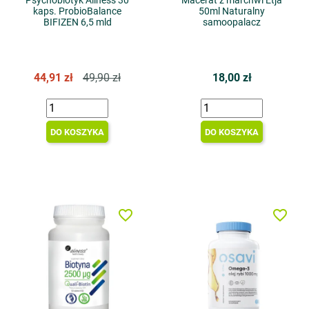
Psychobiotyk Aliness 30
Macerat z marchwi Etja
kaps. ProbioBalance
50ml Naturalny
BIFIZEN 6,5 mld
samoopalacz
44,91 zł
49,90 zł
18,00 zł
DO KOSZYKA
DO KOSZYKA
favorite_border
favorite_border