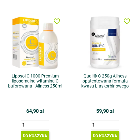
favorite_border
favorite_border
Liposol C 1000 Premium
Quali®-C 250g Aliness
liposomalna witamina C
opatentowana formuła
buforowana - Aliness 250ml
kwasu L-askorbinowego
64,90 zł
59,90 zł
DO KOSZYKA
DO KOSZYKA