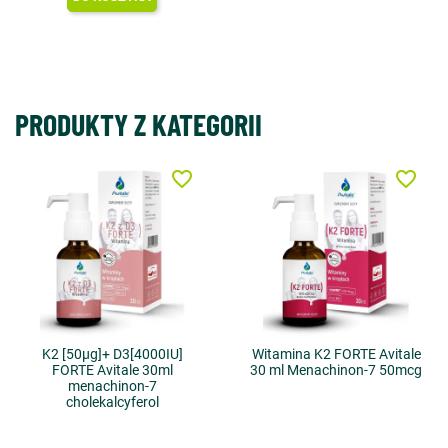
PRODUKTY Z KATEGORII
favorite_border
favorite_border
K2 [50µg]+ D3[4000IU]
Witamina K2 FORTE Avitale
FORTE Avitale 30ml
30 ml Menachinon-7 50mcg
menachinon-7
cholekalcyferol