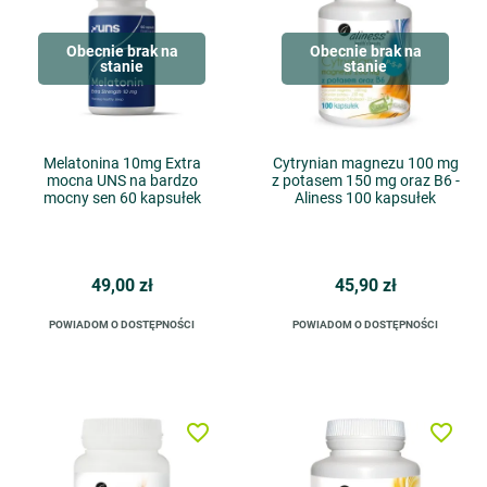
Obecnie brak na
Obecnie brak na
stanie
stanie
Melatonina 10mg Extra
Cytrynian magnezu 100 mg
mocna UNS na bardzo
z potasem 150 mg oraz B6 -
mocny sen 60 kapsułek
Aliness 100 kapsułek
49,00 zł
45,90 zł
POWIADOM O DOSTĘPNOŚCI
POWIADOM O DOSTĘPNOŚCI
favorite_border
favorite_border