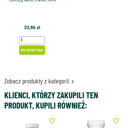
100mcg Natur Planet 30ml
33,86 zł
DO KOSZYKA
Zobacz produkty z kategorii

KLIENCI, KTÓRZY ZAKUPILI TEN
PRODUKT, KUPILI RÓWNIEŻ:
favorite_border
favorite_border