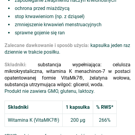
zapobieganie zwapnieniu naczyń krwionośnych
ochrona przed miażdżycą
stop krwawieniom (np. z dziąseł)
zmniejszenie krwawień menstruacyjnych
sprawne gojenie się ran
Zalecane dawkowanie i sposób użycia:
kapsułka jeden raz
dziennie w trakcie posiłku.
Składniki:
substancja wypełniająca: celuloza
mikrokrystaliczna, witamina K menachinon-7 w postaci
opatentowanej formie VitaMk7®, żelatyna wołowa,
substancja utrzymująca wilgoć: glicerol, woda.
Produkt nie zawiera GMO, glutenu, laktozy.
Składniki
1 kapsułka
% RWS*
Witamina K (VitaMK7®)
200 µg
266%