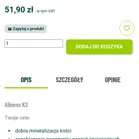
51,90 zł
w tym VAT
favorite_border
Zapytaj o produkt

DODAJ DO KOSZYKA
OPIS
SZCZEGÓŁY
OPINIE
Aliness K2
Twoje cele:
dobra mineralizacja kości