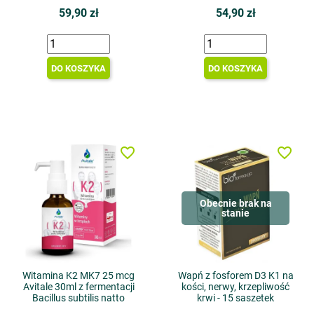
59,90 zł
54,90 zł
DO KOSZYKA
DO KOSZYKA
favorite_border
favorite_border
Obecnie brak na
stanie
Witamina K2 MK7 25 mcg
Wapń z fosforem D3 K1 na
Avitale 30ml z fermentacji
kości, nerwy, krzepliwość
Bacillus subtilis natto
krwi - 15 saszetek