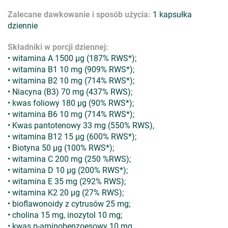
Zalecane dawkowanie i sposób użycia:
1 kapsułka
dziennie
Składniki w porcji dziennej:
• witamina A 1500 µg (187% RWS*);
• witamina B1 10 mg (909% RWS*);
• witamina B2 10 mg (714% RWS*);
• Niacyna (B3) 70 mg (437% RWS);
• kwas foliowy 180 µg (90% RWS*);
• witamina B6 10 mg (714% RWS*);
• Kwas pantotenowy 33 mg (550% RWS),
• witamina B12 15 µg (600% RWS*);
• Biotyna 50 µg (100% RWS*);
• witamina C 200 mg (250 %RWS);
• witamina D 10 µg (200% RWS*);
• witamina E 35 mg (292% RWS);
• witamina K2 20 µg (27% RWS);
• bioflawonoidy z cytrusów 25 mg;
• cholina 15 mg, inozytol 10 mg;
• kwas p-aminobenzoesowy 10 mg,