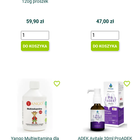
120g proszek
59,90 zł
47,00 zł
DO KOSZYKA
DO KOSZYKA
favorite_border
favorite_border
Yango Multiwitamina dla
ADEK Avitale 30ml ProADEK