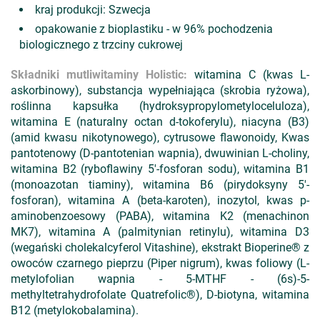
kraj produkcji: Szwecja
opakowanie z bioplastiku - w 96% pochodzenia
biologicznego z trzciny cukrowej
Składniki mutliwitaminy Holistic:
witamina C (kwas L-
askorbinowy), substancja wypełniająca (skrobia ryżowa),
roślinna kapsułka (hydroksypropylometyloceluloza),
witamina E (naturalny octan d-tokoferylu), niacyna (B3)
(amid kwasu nikotynowego), cytrusowe flawonoidy, Kwas
pantotenowy (D-pantotenian wapnia), dwuwinian L-choliny,
witamina B2 (ryboflawiny 5'-fosforan sodu), witamina B1
(monoazotan tiaminy), witamina B6 (pirydoksyny 5'-
fosforan), witamina A (beta-karoten), inozytol, kwas p-
aminobenzoesowy (PABA), witamina K2 (menachinon
MK7), witamina A (palmitynian retinylu), witamina D3
(wegański cholekalcyferol Vitashine), ekstrakt Bioperine® z
owoców czarnego pieprzu (Piper nigrum), kwas foliowy (L-
metylofolian wapnia - 5-MTHF - (6s)-5-
methyltetrahydrofolate Quatrefolic®), D-biotyna, witamina
B12 (metylokobalamina).