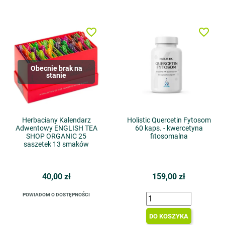
favorite_border
favorite_border
Obecnie brak na
stanie
Herbaciany Kalendarz
Holistic Quercetin Fytosom
Adwentowy ENGLISH TEA
60 kaps. - kwercetyna
SHOP ORGANIC 25
fitosomalna
saszetek 13 smaków
40,00 zł
159,00 zł
POWIADOM O DOSTĘPNOŚCI
DO KOSZYKA