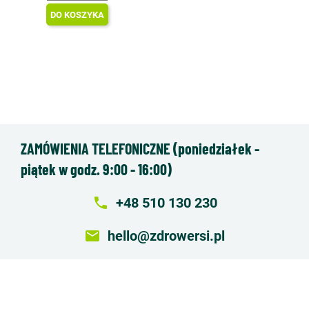
DO KOSZYKA
ZAMÓWIENIA TELEFONICZNE (poniedziałek -
piątek w godz. 9:00 - 16:00)
local_phone
+48 510 130 230
email
hello@zdrowersi.pl