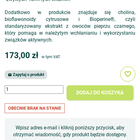
Dodatkowo w produkcie znajduje się cholina,
bioflawonoidy cytrusowe i Bioperine®, czyli
standaryzowany ekstrakt z owoców pieprzu czarnego,
który pomaga w należytym wchłanianiu i wykorzystaniu
związków aktywnych.
173,00 zł
w tym VAT
favorite_border
Zapytaj o produkt

DODAJ DO KOSZYKA
OBECNIE BRAK NA STANIE
Wpisz adres e-mail i kliknij poniższy przycisk, aby
otrzymać wiadomość, gdy produkt będzie dostępny.