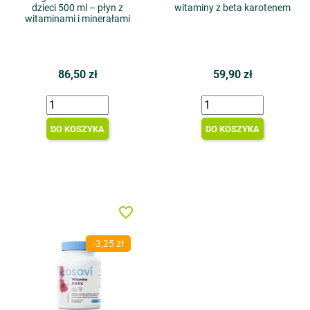
dzieci 500 ml – płyn z
witaminy z beta karotenem
witaminami i minerałami
86,50 zł
59,90 zł
DO KOSZYKA
DO KOSZYKA
favorite_border
-3,25 zł