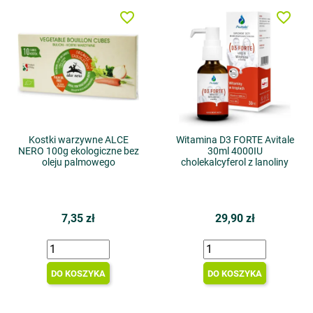
favorite_border
favorite_border
Kostki warzywne ALCE
Witamina D3 FORTE Avitale
NERO 100g ekologiczne bez
30ml 4000IU
oleju palmowego
cholekalcyferol z lanoliny
7,35 zł
29,90 zł
DO KOSZYKA
DO KOSZYKA