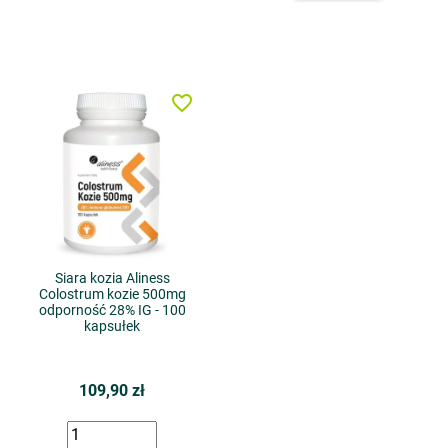
favorite_border
Siara kozia Aliness
Colostrum kozie 500mg
odporność 28% IG - 100
kapsułek
109,90 zł