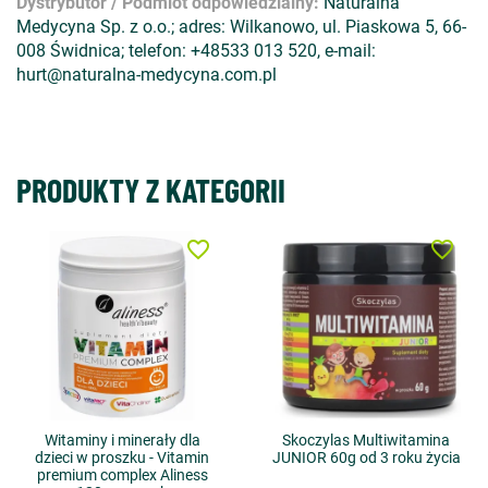
Dystrybutor / Podmiot odpowiedzialny:
Naturalna
Medycyna Sp. z o.o.; adres: Wilkanowo, ul. Piaskowa 5, 66-
008 Świdnica; telefon: +48533 013 520, e-mail:
hurt@naturalna-medycyna.com.pl
PRODUKTY Z KATEGORII
favorite_border
favorite_border
Witaminy i minerały dla
Skoczylas Multiwitamina
dzieci w proszku - Vitamin
JUNIOR 60g od 3 roku życia
premium complex Aliness