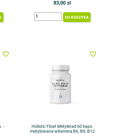
83,00 zł
A
DO KOSZYKA
favorite_border
favorite_border
. -
Holistic Float Metylerad 60 kaps.
metylowana witamina B6, B9, B12