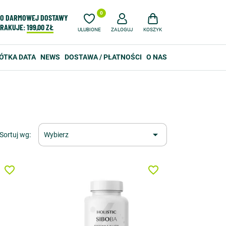
0
O DARMOWEJ DOSTAWY
RAKUJE:
199,00 ZŁ
ULUBIONE
ZALOGUJ
KOSZYK
ÓTKA DATA
NEWS
DOSTAWA / PŁATNOŚCI
O NAS

Sortuj wg:
Wybierz
favorite_border
favorite_border