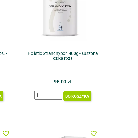
s. -
Holistic Strandnypon 400g - suszona
dzika róża
98,00 zł
A
DO KOSZYKA
favorite_border
favorite_border