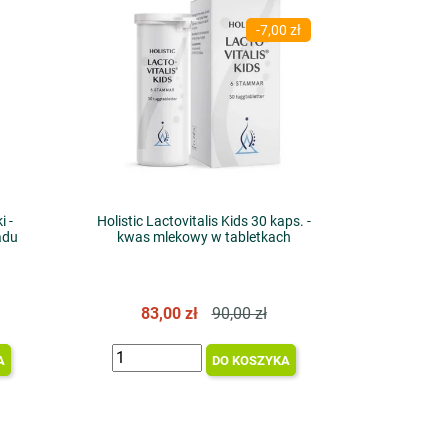
-7,00 zł
i -
Holistic Lactovitalis Kids 30 kaps. -
adu
kwas mlekowy w tabletkach
83,00 zł
90,00 zł
A
DO KOSZYKA