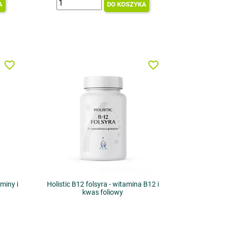
A
DO KOSZYKA
favorite_border
favorite_border
miny i
Holistic B12 folsyra - witamina B12 i
kwas foliowy