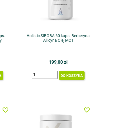
s. -
Holistic SIBOBA 60 kaps. Berberyna
ny
Allicyna Olej MCT
199,00 zł
A
DO KOSZYKA
favorite_border
favorite_border