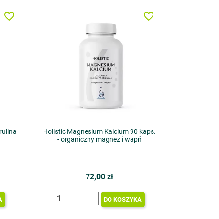
favorite_border
favorite_border
rulina
Holistic Magnesium Kalcium 90 kaps.
- organiczny magnez i wapń
72,00 zł
A
DO KOSZYKA