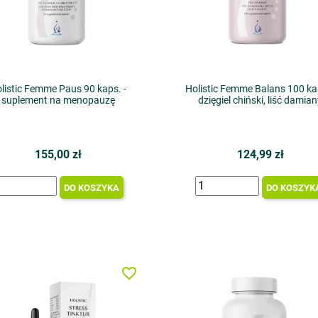
listic Femme Paus 90 kaps. -
Holistic Femme Balans 100 kap
suplement na menopauzę
dzięgiel chiński, liść damia
155,00 zł
124,99 zł
DO KOSZYKA
DO KOSZYK
favorite_border