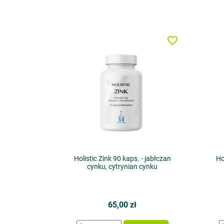
favorite_border
Holistic Zink 90 kaps. - jabłczan
Ho
cynku, cytrynian cynku
65,00 zł