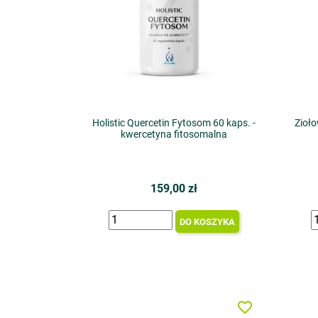
Holistic Quercetin Fytosom 60 kaps. -
Zioł
kwercetyna fitosomalna
159,00 zł
DO KOSZYKA
favorite_border