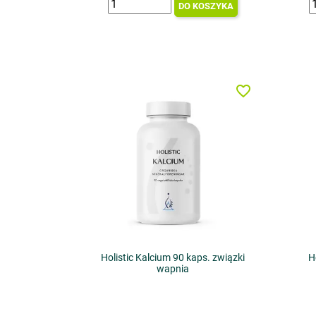
DO KOSZYKA
favorite_border
Holistic Kalcium 90 kaps. związki
H
wapnia