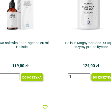
owa nalewka adaptogenna 50 ml
Holistic Magsyrabalans 90 kap
– Holistic
enzymy proteolityczne
119,00 zł
124,00 zł
DO KOSZYKA
DO KOSZYK
favorite_border