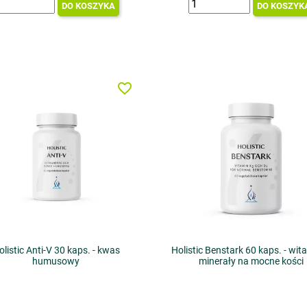
DO KOSZYKA
DO KOSZYK
favorite_border
olistic Anti-V 30 kaps. - kwas
Holistic Benstark 60 kaps. - wita
humusowy
minerały na mocne kości