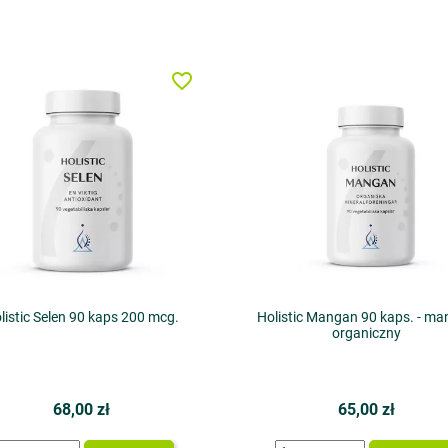
favorite_border
listic Selen 90 kaps 200 mcg.
Holistic Mangan 90 kaps. - m
organiczny
68,00 zł
65,00 zł