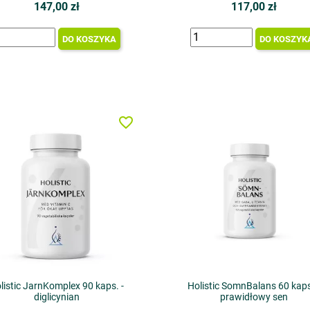
147,00 zł
117,00 zł
DO KOSZYKA
DO KOSZYK
favorite_border
listic JarnKomplex 90 kaps. -
Holistic SomnBalans 60 kaps
diglicynian
prawidłowy sen