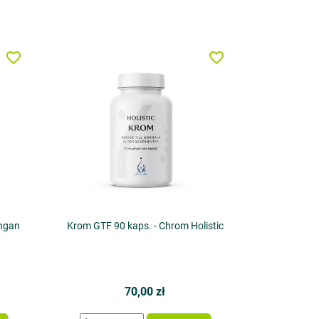
favorite_border
favorite_border
angan
Krom GTF 90 kaps. - Chrom Holistic
70,00 zł