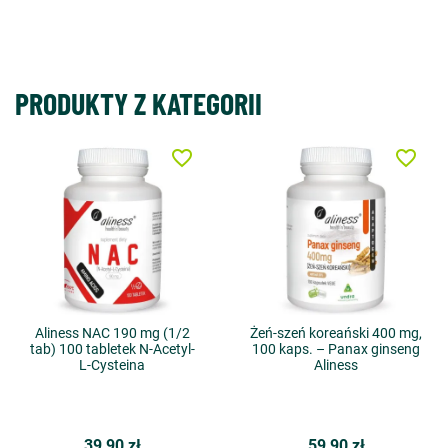
PRODUKTY Z KATEGORII
favorite_border
favorite_border
Aliness NAC 190 mg (1/2
Żeń-szeń koreański 400 mg,
tab) 100 tabletek N-Acetyl-
100 kaps. – Panax ginseng
L-Cysteina
Aliness
39,90 zł
59,90 zł