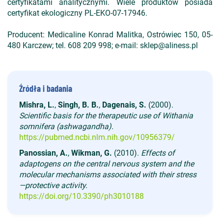
certyfikatami analitycznymi. Wiele produktów posiada
certyfikat ekologiczny PL-EKO-07-17946.
Producent: Medicaline Konrad Malitka, Ostrówiec 150, 05-
480 Karczew; tel. 608 209 998; e-mail: sklep@aliness.pl
Źródła i badania
Mishra, L.
,
Singh, B. B.
,
Dagenais, S.
(2000).
Scientific basis for the therapeutic use of Withania
somnifera (ashwagandha).
https://pubmed.ncbi.nlm.nih.gov/10956379/
Panossian, A.
,
Wikman, G.
(2010).
Effects of
adaptogens on the central nervous system and the
molecular mechanisms associated with their stress
—protective activity.
https://doi.org/10.3390/ph3010188