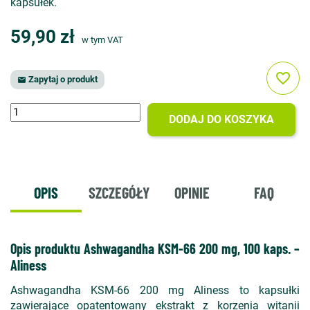
kapsułek.
59,90 zł
w tym VAT
favorite_border
Zapytaj o produkt

DODAJ DO KOSZYKA
OPIS
SZCZEGÓŁY
OPINIE
FAQ
Opis produktu Ashwagandha KSM-66 200 mg, 100 kaps. –
Aliness
Ashwagandha KSM-66 200 mg Aliness to kapsułki
zawierające opatentowany ekstrakt z korzenia witanii