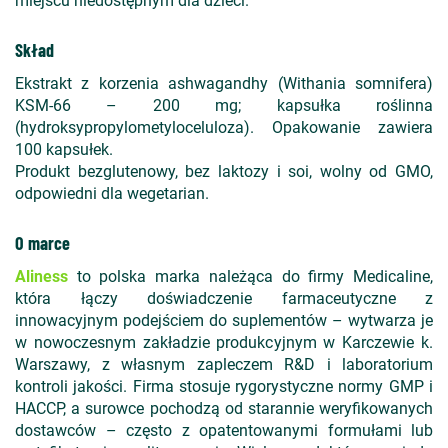
miejscu niedostępnym dla dzieci.
Skład
Ekstrakt z korzenia ashwagandhy (Withania somnifera)
KSM-66 – 200 mg; kapsułka roślinna
(hydroksypropylometyloceluloza). Opakowanie zawiera
100 kapsułek.
Produkt bezglutenowy, bez laktozy i soi, wolny od GMO,
odpowiedni dla wegetarian.
O marce
Aliness
to polska marka należąca do firmy Medicaline,
która łączy doświadczenie farmaceutyczne z
innowacyjnym podejściem do suplementów – wytwarza je
w nowoczesnym zakładzie produkcyjnym w Karczewie k.
Warszawy, z własnym zapleczem R&D i laboratorium
kontroli jakości. Firma stosuje rygorystyczne normy GMP i
HACCP, a surowce pochodzą od starannie weryfikowanych
dostawców – często z opatentowanymi formułami lub