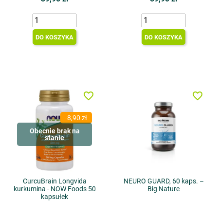
DO KOSZYKA
DO KOSZYKA
favorite_border
favorite_border
-8,90 zł
Obecnie brak na
stanie
CurcuBrain Longvida
NEURO GUARD, 60 kaps. –
kurkumina - NOW Foods 50
Big Nature
kapsułek