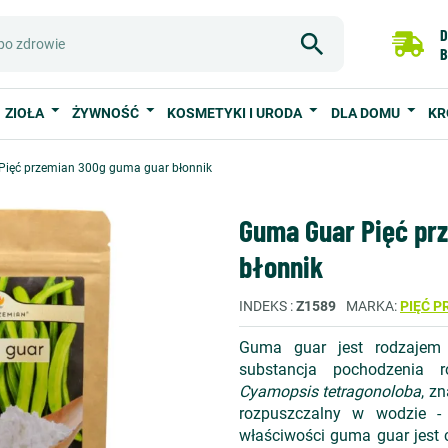
D
B
ZIOŁA
ŻYWNOŚĆ
KOSMETYKI I URODA
DLA DOMU
KR
ięć przemian 300g guma guar błonnik
Guma Guar Pięć pr
błonnik
INDEKS
Z1589
MARKA
PIĘĆ P
Guma guar jest rodzajem 
substancja pochodzenia r
Cyamopsis tetragonoloba
, z
rozpuszczalny w wodzie - 
właściwości guma guar jest c