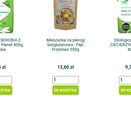
 SKROBIA Z
Mieszanka na pierogi
Ekologic
Planet 400g
bezglutenowa - Pięć
CIECIERZYC
oka
Przemian 550g
4
 zł
13,60 zł
9,
SZYKA
DO KOSZYKA
DO K