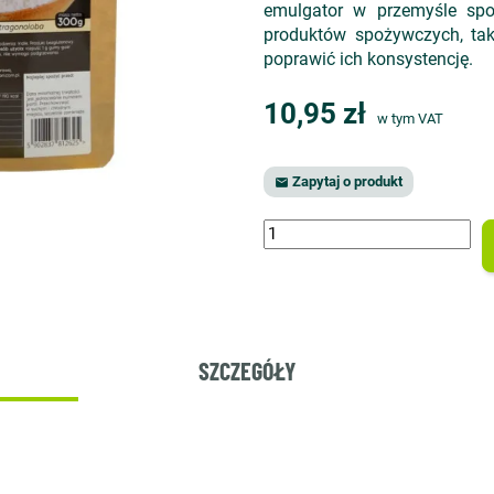
emulgator w przemyśle s
produktów spożywczych, taki
poprawić ich konsystencję.
10,95 zł
w tym VAT
Zapytaj o produkt

SZCZEGÓŁY