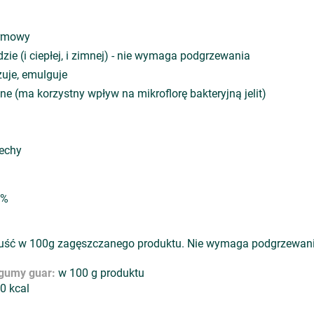
armowy
ie (i ciepłej, i zimnej) - nie wymaga podgrzewania
zuje, emulguje
ne (ma korzystny wpływ na mikroflorę bakteryjną jelit)
zechy
0%
zpuść w 100g zagęszczanego produktu. Nie wymaga podgrzewani
 gumy guar:
w 100 g produktu
0 kcal