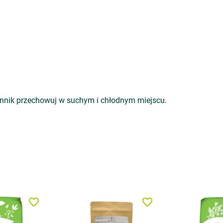
nnik przechowuj w suchym i chłodnym miejscu.
favorite_border
favorite_border