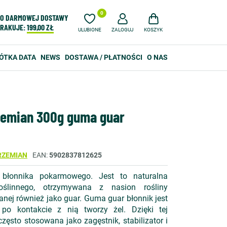
0
O DARMOWEJ DOSTAWY
RAKUJE:
199,00 ZŁ
ULUBIONE
ZALOGUJ
KOSZYK
ÓTKA DATA
NEWS
DOSTAWA / PŁATNOŚCI
O NAS
zemian 300g guma guar
RZEMIAN
EAN
5902837812625
błonnika pokarmowego. Jest to naturalna
oślinnego, otrzymywana z nasion rośliny
nanej również jako guar. Guma guar błonnik jest
po kontakcie z nią tworzy żel. Dzięki tej
zęsto stosowana jako zagęstnik, stabilizator i