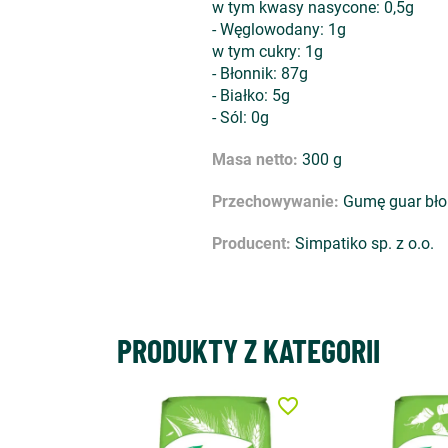
w tym kwasy nasycone: 0,5g
- Węglowodany: 1g
w tym cukry: 1g
- Błonnik: 87g
- Białko: 5g
- Sól: 0g
Masa netto:
300 g
Przechowywanie:
Gumę guar bło
Producent:
Simpatiko sp. z o.o.
PRODUKTY Z KATEGORII
favorite_border