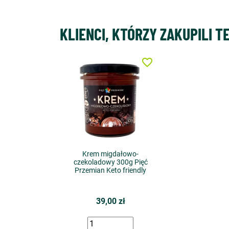
KLIENCI, KTÓRZY ZAKUPILI T
favorite_border
Krem migdałowo-
czekoladowy 300g Pięć
Przemian Keto friendly
39,00 zł