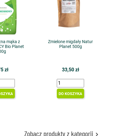
zna mąka z
Zmielone migdały Natur
Y Bio Planet
Planet 500g
00g
75 zł
33,50 zł
OSZYKA
DO KOSZYKA
Zobacz produkty z kategorii
