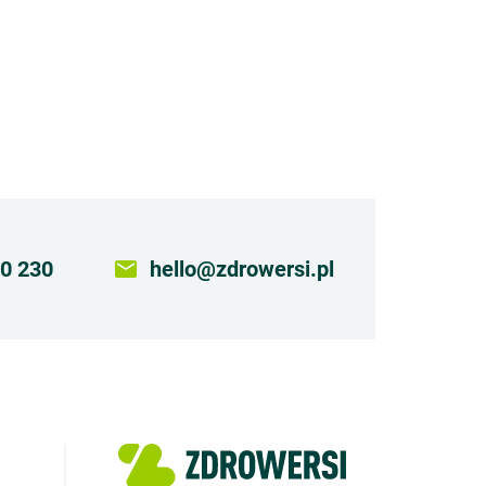
0 230
email
hello@zdrowersi.pl