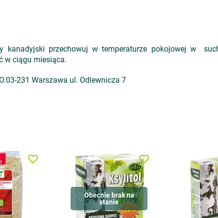
 kanadyjski przechowuj w temperaturze pokojowej w suc
ć w ciągu miesiąca.
.03-231 Warszawa ul. Odlewnicza 7
favorite_border
favorite_border
Obecnie brak na
stanie