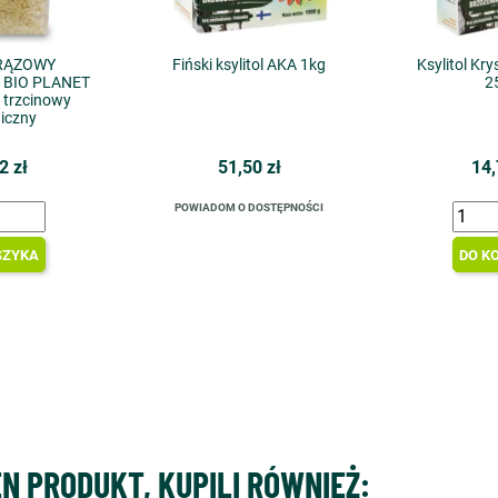
BRĄZOWY
Fiński ksylitol AKA 1kg
Ksylitol Kr
y BIO PLANET
2
 trzcinowy
iczny
2 zł
51,50 zł
14,
POWIADOM O DOSTĘPNOŚCI
SZYKA
DO K
EN PRODUKT, KUPILI RÓWNIEŻ: