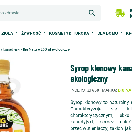
D
B
ZIOŁA
ŻYWNOŚĆ
KOSMETYKI I URODA
DLA DOMU
KR
y kanadyjski - Big Nature 250ml ekologiczny
Syrop klonowy kana
ekologiczny
INDEKS
Z1650
MARKA
BIG NA
Syrop klonowy to naturalny 
Charakteryzuje się i
charakterystycznym, lek
kanadyjski, oprócz cuk
przeciwutleniaczy, takich j