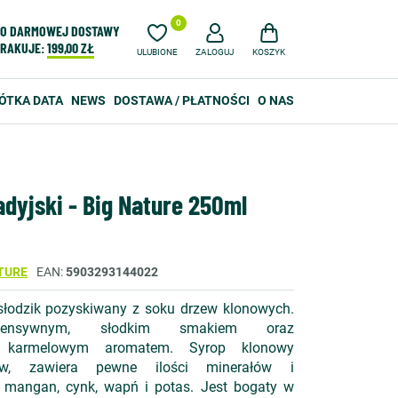
0
O DARMOWEJ DOSTAWY
RAKUJE:
199,00 ZŁ
ULUBIONE
ZALOGUJ
KOSZYK
ÓTKA DATA
NEWS
DOSTAWA / PŁATNOŚCI
O NAS
dyjski - Big Nature 250ml
TURE
EAN
5903293144022
słodzik pozyskiwany z soku drzew klonowych.
ntensywnym, słodkim smakiem oraz
ko karmelowym aromatem. Syrop klonowy
rów, zawiera pewne ilości minerałów i
ak mangan, cynk, wapń i potas. Jest bogaty w