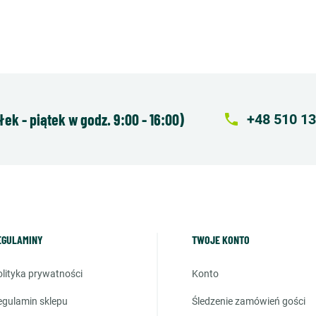
k - piątek w godz. 9:00 - 16:00)
local_phone
+48 510 13
EGULAMINY
TWOJE KONTO
polityka prywatności
konto
regulamin sklepu
śledzenie zamówień gości