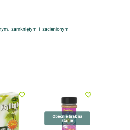
hym, zamkniętym i zacienionym
favorite_border
favorite_border
Obecnie brak na
stanie