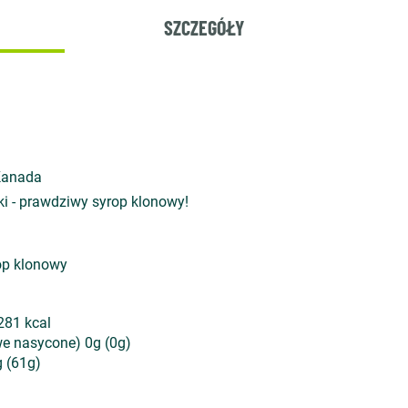
SZCZEGÓŁY
Kanada
ki - prawdziwy syrop klonowy!
op klonowy
281 kcal
we nasycone) 0g (0g)
 (61g)