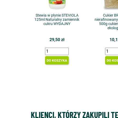
Stewia w płynie STEVIOLA
Cukier 
125ml Naturalny zamiennik
nierafinowan
cukru WYDAJNY
500g cukier
ekolog
29,50 zł
10,1
DO KOSZYKA
DO KO
KLIENCI, KTÓRZY ZAKUPILI T