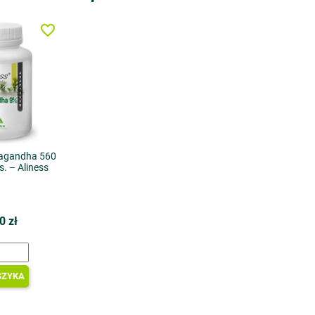
favorite_border
agandha 560
. – Aliness
0 zł
SZYKA