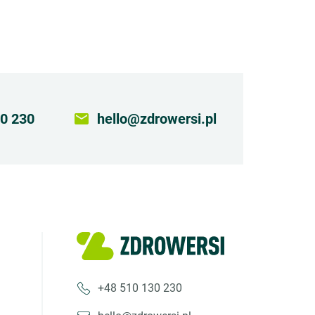
0 230
email
hello@zdrowersi.pl
+48 510 130 230