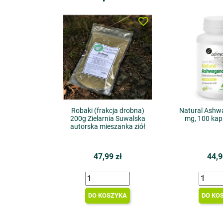
favorite_border
Robaki (frakcja drobna)
Natural Ashw
200g Zielarnia Suwalska
mg, 100 kaps
autorska mieszanka ziół
47,99 zł
44,9
DO KOSZYKA
DO KO