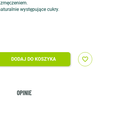
m zmęczeniem.
aturalnie występujące cukry.
favorite_border
DODAJ DO KOSZYKA
OPINIE