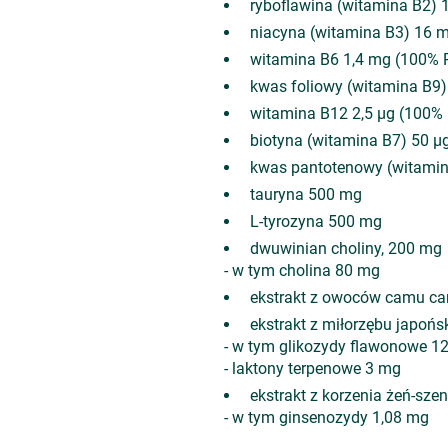
ryboflawina (witamina B2)
niacyna (witamina B3) 16 
witamina B6 1,4 mg (100%
kwas foliowy (witamina B9)
witamina B12 2,5 µg (100%
biotyna (witamina B7) 50 
kwas pantotenowy (witami
tauryna 500 mg
L-tyrozyna 500 mg
dwuwinian choliny, 200 mg
- w tym cholina 80 mg
ekstrakt z owoców camu c
ekstrakt z miłorzębu japońs
- w tym glikozydy flawonowe 1
- laktony terpenowe 3 mg
ekstrakt z korzenia żeń-sze
- w tym ginsenozydy 1,08 mg