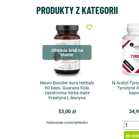
PRODUKTY Z KATEGORII
favorite_border
Obecnie brak na
stanie
Neuro Booster Aura Herbals
N-Acetyl-Tyro
60 kaps. Guarana Kola
Tyrozyna A
zaostrzona Yerba mate
kaps
Kreatyna L-leucyna
53,00 zł
34,9
POWIADOM O DOSTĘPNOŚCI
DO KO