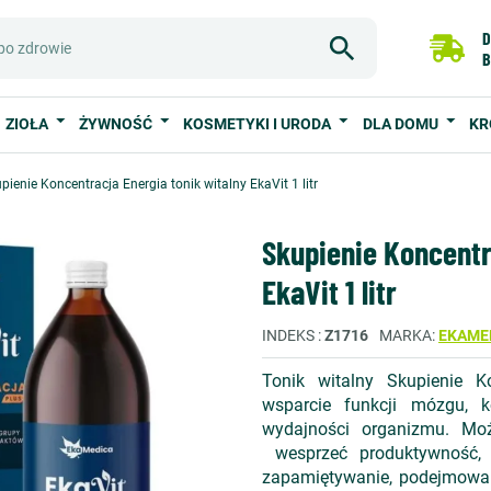
D
B
ZIOŁA
ŻYWNOŚĆ
KOSMETYKI I URODA
DLA DOMU
KR
pienie Koncentracja Energia tonik witalny EkaVit 1 litr
Skupienie Koncentr
EkaVit 1 litr
INDEKS
Z1716
MARKA
EKAME
Tonik witalny Skupienie K
wsparcie funkcji mózgu, ko
wydajności organizmu. Mo
wesprzeć produktywność, f
zapamiętywanie, podejmowani