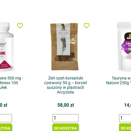
favorite_border
favorite_border
sine 500 mg -
Żeń-szeń koreański
Tauryna w
liness 100
czerwony 50 g – korzeń
Nature 250g 
ułek
suszony w plastrach
Arcyzioła
0 zł
58,00 zł
14,
SZYKA
DO KOSZYKA
DO K