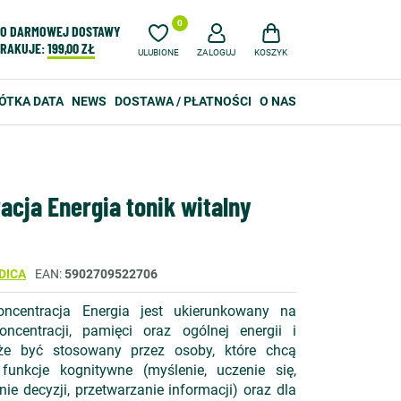
0
O DARMOWEJ DOSTAWY
RAKUJE:
199,00 ZŁ
ULUBIONE
ZALOGUJ
KOSZYK
ÓTKA DATA
NEWS
DOSTAWA / PŁATNOŚCI
O NAS
acja Energia tonik witalny
DICA
EAN
5902709522706
oncentracja Energia jest ukierunkowany na
ncentracji, pamięci oraz ogólnej energii i
że być stosowany przez osoby, które chcą
unkcje kognitywne (myślenie, uczenie się,
e decyzji, przetwarzanie informacji) oraz dla