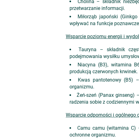
Cholina – składnik niezbę
przetwarzanie informacji.
Miłorząb japoński (Ginkg
wpływać na funkcje poznawcze
Wsparcie poziomu energii i wydo
Tauryna – składnik częs
podejmowania wysiłku umysłow
Niacyna (B3), witamina B
produkcją czerwonych krwinek.
Kwas pantotenowy (B5) –
organizmu.
Żeń-szeń (Panax ginseng) –
radzenia sobie z codziennymi 
Wsparcie odporności i ogólnego 
Camu camu (witamina C) – 
ochronne organizmu.