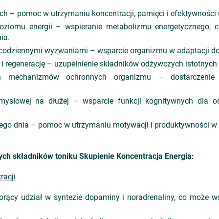
h – pomoc w utrzymaniu koncentracji, pamięci i efektywności 
oziomu energii – wspieranie metabolizmu energetycznego, c
ia.
i codziennymi wyzwaniami – wsparcie organizmu w adaptacji d
 i regenerację – uzupełnienie składników odżywczych istotnych 
ch mechanizmów ochronnych organizmu – dostarczenie 
ysłowej na dłużej – wsparcie funkcji kognitywnych dla o
ego dnia – pomoc w utrzymaniu motywacji i produktywności w p
ych składników toniku Skupienie Koncentracja Energia:
racji
rący udział w syntezie dopaminy i noradrenaliny, co może ws