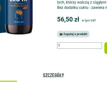
tych, którzy walczą z ciągły
Bez dodatku cukru - zawiera n
56,50 zł
w tym VAT
Zapytaj o produkt

SZCZEGÓŁY