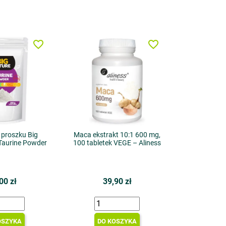
favorite_border
favorite_border
 proszku Big
Maca ekstrakt 10:1 600 mg,
Taurine Powder
100 tabletek VEGE – Aliness
00 zł
39,90 zł
OSZYKA
DO KOSZYKA