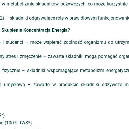
ał w metabolizmie składników odżywczych, co może korzystnie
(B2) – składniki odgrywające rolę w prawidłowym funkcjonowan
k Skupienie Koncentracja Energia?
i studenci – może wspierać zdolność organizmu do utrzyman
ny stres i zmęczenie – zawarte składniki mogą pomagać orga
 fizycznie – składniki wspomagające metabolizm energetyc
ę umysłową – zawarte w produkcie składniki odżywcze mo
S*)
 mg (100% RWS*)