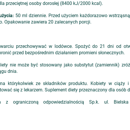
la przeciętnej osoby dorosłej (8400 kJ/2000 kcal).
użycia:
50 ml dziennie. Przed użyciem każdorazowo wstrząsnąć
o. Opakowanie zawiera 20 zalecanych porcji.
warciu przechowywać w lodówce. Spożyć do 21 dni od ot
Chronić przed bezpośrednim działaniem promieni słonecznych.
ety nie może być stosowany jako substytut (zamiennik) zróżn
ągu dnia.
a którykolwiek ze składników produktu. Kobiety w ciąży i 
wać się z lekarzem. Suplement diety przeznaczony dla osób d
z ograniczoną odpowiedzialnością Sp.k. ul. Bielska