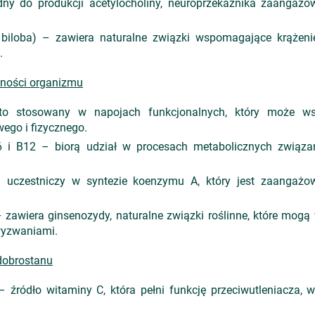
dny do produkcji acetylocholiny, neuroprzekaźnika zaangaż
o biloba) – zawiera naturalne związki wspomagające krążen
.
lności organizmu
to stosowany w napojach funkcjonalnych, który może ws
ego i fizycznego.
6 i B12 – biorą udział w procesach metabolicznych związan
 uczestniczy w syntezie koenzymu A, który jest zaangażo
 zawiera ginsenozydy, naturalne związki roślinne, które mog
wyzwaniami.
dobrostanu
źródło witaminy C, która pełni funkcję przeciwutleniacza, 