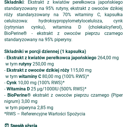
Składniki
: Ekstrakt z kwiatów perełkowca japońskiego
standaryzowany na 95% rutyny, ekstrakt z owoców dzikiej
róży standaryzowany na 70% witaminy C, kapsułka
celulozowa: hydroksypropylometyloceluloza, cynk
(cytrynian cynku), witamina D (cholekalcyferol),
BioPerine® - ekstrakt z owoców pieprzu czarnego
standaryzowany na 95% piperyny.
Składniki w porcji dziennej (1 kapsułka)
-
Ekstrakt z kwiatów perełkowca japońskiego
264,00 mg
w tym
rutyny
250,00 mg
-
Ekstrakt z owoców dzikiej róży
115,00 mg
w tym
witaminy C
80,00 mg (100% RWS)*
-
Cynk
10,00 mg (100% RWS)*
-
Witamina D
25 µg/1000IU (500% RWS)*
-
BioPerine®
ekstrakt z owoców pieprzu czarnego (Piper
nigrum) 3,00 mg
w tym piperyna 2,85 mg
*RWS – Referencyjne Wartości Spożycia
⏰ Sposób użycia