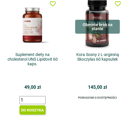
favorite_border
favorite_border
Obecnie brak na
stanie
Suplement diety na
Kora Sosny z L-argininą
cholesterol UNS Lipidovit 60
Skoczylas 60 kapsułek
kaps.
49,00 zł
145,00 zł
POWIADOM O DOSTĘPNOŚCI
DO KOSZYKA