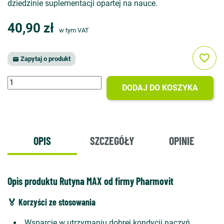
dziedzinie suplementacji opartej na nauce.
40,90 zł
w tym VAT
favorite_border
Zapytaj o produkt

DODAJ DO KOSZYKA
OPIS
SZCZEGÓŁY
OPINIE
Opis produktu Rutyna MAX od firmy Pharmovit
🏅 Korzyści ze stosowania
Wsparcie w utrzymaniu dobrej kondycji naczyń