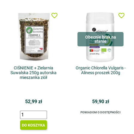
favorite_border
favorite_border
Obecnie brak na
stanie
CIŚNIENIE + Zielarnia
Organic Chlorella Vulgaris -
Suwalska 250g autorska
Aliness proszek 200g
mieszanka ziół
52,99 zł
59,90 zł
POWIADOM O DOSTĘPNOŚCI
DO KOSZYKA