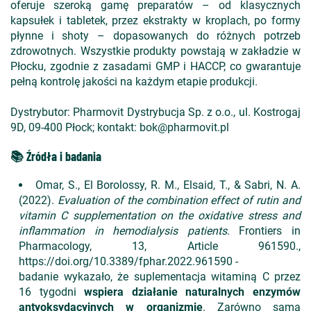
oferuje szeroką gamę preparatów – od klasycznych
kapsułek i tabletek, przez ekstrakty w kroplach, po formy
płynne i shoty – dopasowanych do różnych potrzeb
zdrowotnych. Wszystkie produkty powstają w zakładzie w
Płocku, zgodnie z zasadami GMP i HACCP, co gwarantuje
pełną kontrolę jakości na każdym etapie produkcji.
Dystrybutor: Pharmovit Dystrybucja Sp. z o.o., ul. Kostrogaj
9D, 09-400 Płock; kontakt: bok@pharmovit.pl
📚 Źródła i badania
Omar, S., El Borolossy, R. M., Elsaid, T., & Sabri, N. A.
(2022).
Evaluation of the combination effect of rutin and
vitamin C supplementation on the oxidative stress and
inflammation in hemodialysis patients
. Frontiers in
Pharmacology, 13, Article 961590.,
https://doi.org/10.3389/fphar.2022.961590 -
badanie wykazało, że suplementacja witaminą C przez
16 tygodni
wspiera działanie naturalnych enzymów
antyoksydacyjnych w organizmie
. Zarówno sama