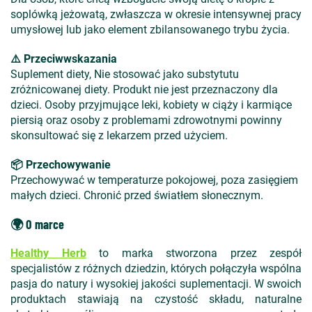
soplówką jeżowatą, zwłaszcza w okresie intensywnej pracy
umysłowej lub jako element zbilansowanego trybu życia.
⚠️ Przeciwwskazania
Suplement diety, Nie stosować jako substytutu
zróżnicowanej diety. Produkt nie jest przeznaczony dla
dzieci. Osoby przyjmujące leki, kobiety w ciąży i karmiące
piersią oraz osoby z problemami zdrowotnymi powinny
skonsultować się z lekarzem przed użyciem.
📦 Przechowywanie
Przechowywać w temperaturze pokojowej, poza zasięgiem
małych dzieci. Chronić przed światłem słonecznym.
🌍 O marce
Healthy
Herb
to marka stworzona przez zesp
ó
ł
specjalist
ów z ró
żnych dziedzin,
kt
órych po
łączyła wsp
ólna
pasja do natury i wysokiej jako
ści suplementacji. W swoich
produktach stawiają na czystość składu, naturalne