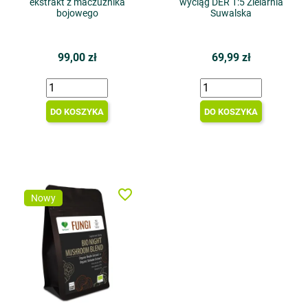
ekstrakt z maczużnika
wyciąg DER 1:5 Zielarnia
bojowego
Suwalska
99,00 zł
69,99 zł
DO KOSZYKA
DO KOSZYKA
favorite_border
Nowy