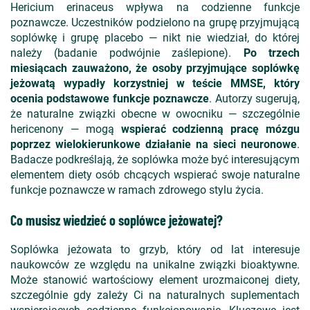
Hericium erinaceus wpływa na codzienne funkcje
poznawcze. Uczestnik
ów podzielono na grup
ę przyjmującą
sopl
ówk
ę i grupę placebo
— nikt nie wiedzia
ł, do kt
órej
nale
ży (badanie podw
ójnie za
ślepione).
Po trzech
miesiącach zauważono, że osoby przyjmujące sopl
ówk
ę
jeżowatą wypadły korzystniej w teście MMSE, kt
óry
ocenia podstawowe funkcje poznawcze
. Autorzy sugeruj
ą,
że naturalne związki obecne w owocniku
— szczeg
ólnie
hericenony
— mog
ą
wspierać codzienną pracę m
ózgu
poprzez wielokierunkowe dzia
łanie na sieci neuronowe
.
Badacze podkreślają, że sopl
ówka mo
że być interesującym
elementem diety os
ób chc
ących wspierać swoje naturalne
funkcje poznawcze w ramach zdrowego stylu życia.
Co musisz wiedzieć o soplówce jeżowatej?
Soplówka jeżowata to grzyb, który od lat interesuje
naukowców ze względu na unikalne związki bioaktywne.
Może stanowić wartościowy element urozmaiconej diety,
szczególnie gdy zależy Ci na naturalnych suplementach