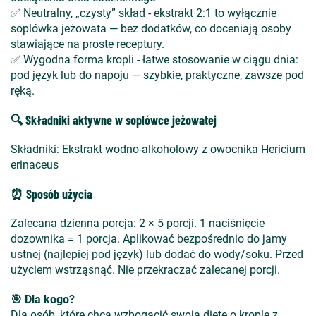
✅
Neutralny,
„czysty” sk
ład - e
kstrakt 2:1 to wyłącznie
sopl
ówka je
żowata
— bez dodatk
ów, co doceniaj
ą osoby
stawiające na proste receptury.
✅
Wygodna forma kropli - ł
atwe stosowanie w ciągu dnia:
pod język lub do napoju
— szybkie, praktyczne, zawsze pod
r
ęką.
🔍 Składniki aktywne w soplówce jeżowatej
Sk
ładniki: Ekstrakt wodno-alkoholowy z owocnika
Hericium
erinaceus
⏰ Sposób użycia
Zalecana dzienna porcja: 2 × 5 porcji. 1 naciśnięcie
dozownika = 1 porcja. Aplikować bezpośrednio do jamy
ustnej (najlepiej pod język) lub dodać do wody/soku. Przed
użyciem wstrząsnąć. Nie przekraczać zalecanej porcji.
🎯 Dla kogo?
Dla osób, które chcą wzbogacić swoją dietę o krople z