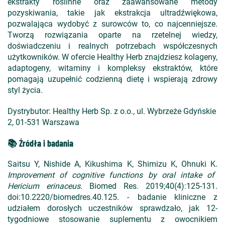
ekstrakty roślinne oraz zaawansowane metody
pozyskiwania, takie jak ekstrakcja ultradźwiękowa,
pozwalająca wydobyć z surowc
ów to, co najcenniejsze.
Tworzą rozwi
ązania oparte na rzetelnej wiedzy,
doświadczeniu i realnych potrzebach wsp
ó
łczesnych
użytkownik
ów. W ofercie Healthy Herb znajdziesz kolageny,
adaptogeny, witaminy i kompleksy ekstraktów, które
pomagaj
ą uzupełnić codzienną dietę i wspierają zdrowy
styl życia.
Dystrybutor: Healthy Herb Sp. z o.o., ul. Wybrze
że Gdyńskie
2, 01-531 Warszawa
📚 Źródła i badania
Saitsu Y, Nishide A, Kikushima K, Shimizu K, Ohnuki K.
Improvement of cognitive functions by oral intake of
Hericium erinaceus
. Biomed Res. 2019;40(4):125-131.
doi:10.2220/biomedres.40.125. - b
adanie kliniczne z
udzia
łem dorosłych uczestnik
ów sprawdza
ło, jak 12-
tygodniowe stosowanie suplementu z owocnikiem