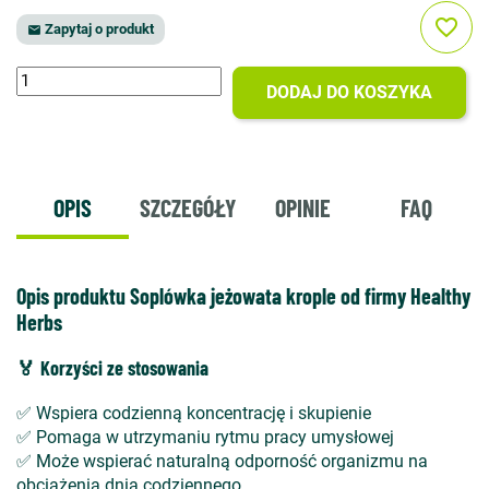
favorite_border
Zapytaj o produkt

DODAJ DO KOSZYKA
OPIS
SZCZEGÓŁY
OPINIE
FAQ
Opis produktu Soplówka jeżowata krople od firmy Healthy
Herbs
🏅 Korzyści ze stosowania
✅
Wspiera codzienn
ą koncentrację i skupienie
✅
Pomaga w utrzymaniu rytmu pracy umys
łowej
✅
Mo
że wspierać naturalną odporność organizmu na
obciążenia dnia codziennego