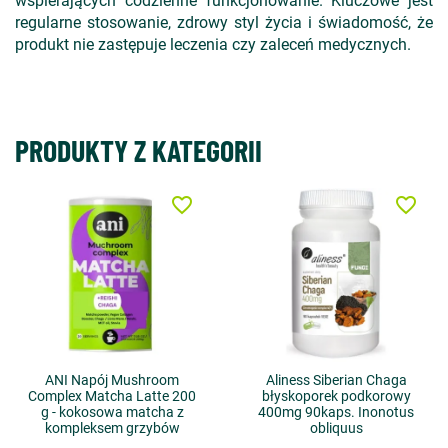
wspierających codzienne funkcjonowanie. Kluczowe jest
regularne stosowanie, zdrowy styl życia i świadomość, że
produkt nie zastępuje leczenia czy zaleceń medycznych.
PRODUKTY Z KATEGORII
favorite_border
favorite_border
ANI Napój Mushroom
Aliness Siberian Chaga
Complex Matcha Latte 200
błyskoporek podkorowy
g - kokosowa matcha z
400mg 90kaps. Inonotus
kompleksem grzybów
obliquus