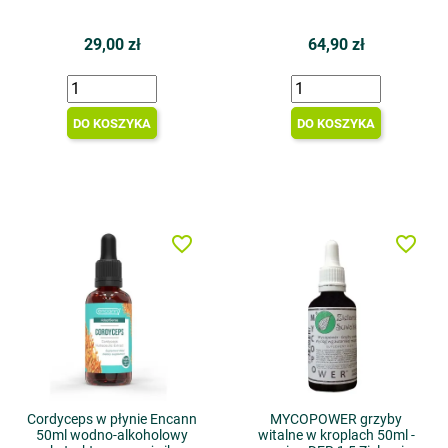
29,00 zł
64,90 zł
DO KOSZYKA
DO KOSZYKA
favorite_border
favorite_border
Cordyceps w płynie Encann
MYCOPOWER grzyby
50ml wodno-alkoholowy
witalne w kroplach 50ml -