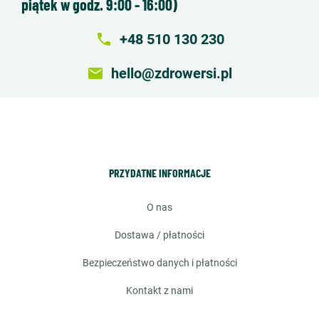
piątek w godz. 9:00 - 16:00)
local_phone
+48 510 130 230
email
hello@zdrowersi.pl
PRZYDATNE INFORMACJE
o nas
dostawa / płatności
bezpieczeństwo danych i płatności
kontakt z nami