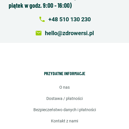
piątek w godz. 9:00 - 16:00)
local_phone
+48 510 130 230
email
hello@zdrowersi.pl
PRZYDATNE INFORMACJE
o nas
dostawa / płatności
bezpieczeństwo danych i płatności
kontakt z nami