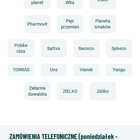
planet
Wita
Pięć
Planeta
Pharmovit
przemian
smaków
Polska
Sattva
Swonco
Sylveco
róża
TORRAS
Uns
Vianek
Yango
Zielarnia
ZIELKO
Ziółko
Suwalska
ZAMÓWIENIA TELEFONICZNE (poniedziałek -