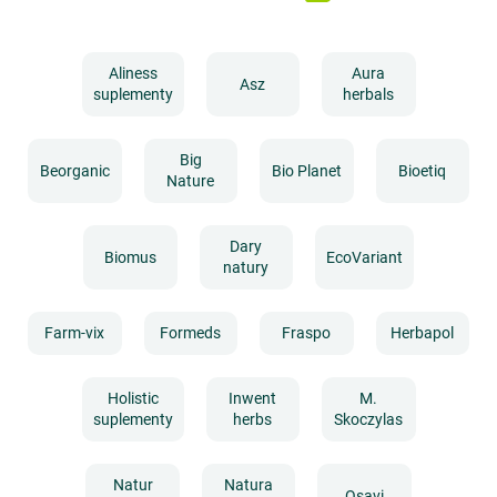
Aliness
Aura
Asz
suplementy
herbals
Big
Beorganic
Bio Planet
Bioetiq
Nature
Dary
Biomus
EcoVariant
natury
Farm-vix
Formeds
Fraspo
Herbapol
Holistic
Inwent
M.
suplementy
herbs
Skoczylas
Natur
Natura
Osavi