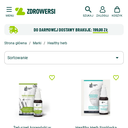
MENU
SZUKAJ
ZALOGUJ
KOSZYK
DO DARMOWEJ DOSTAWY BRAKUJE:
199,00 ZŁ
Strona główna
Marki
Healthy herb

Sortowanie
favorite_border
favorite_border
Żeń-szeń koreański w
Healthy Herb Soplówka