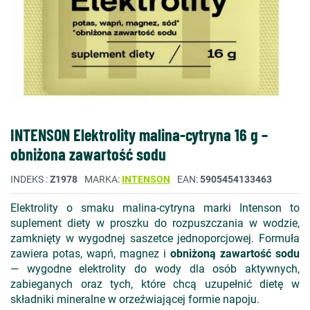
INTENSON Elektrolity malina-cytryna 16 g –
obniżona zawartość sodu
INDEKS
Z1978
MARKA
INTENSON
EAN
5905454133463
Elektrolity o smaku malina-cytryna marki Intenson to
suplement diety w proszku do rozpuszczania w wodzie,
zamknięty w wygodnej saszetce jednoporcjowej. Formuła
zawiera potas, wapń, magnez i
obniżoną zawartość sodu
— wygodne elektrolity do wody dla osób aktywnych,
zabieganych oraz tych, które chcą uzupełnić dietę w
składniki mineralne w orzeźwiającej formie napoju.