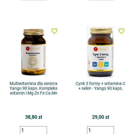
favorite_border
favorite_border
Multiwitamina dla seniora
Cynk 3 formy + witamina C
Yango 90 kaps. Kompleks
+ selen - Yango 90 kaps.
witamin i Mg Zn Fe Ca Mn
38,80 zł
29,00 zł