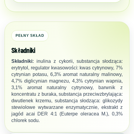
PEŁNY SKŁAD
Składniki
Składniki:
inulina z cykorii, substancja słodząca:
erytrytol, regulator kwasowości: kwas cytrynowy, 7%
cytrynian potasu, 6,3% aromat naturalny malinowy,
4,7% diglicynian magnezu, 4,3% cytrynian wapnia,
3,1% aromat naturalny cytrynowy, barwnik z
koncentratu z buraka, substancja przeciwzbrylająca:
dwutlenek krzemu, substancja słodząca: glikozydy
stewiolowe wytwarzane enzymatycznie, ekstrakt z
jagód acai DER 4:1 (Euterpe oleracea M.), 0,3%
chlorek sodu.