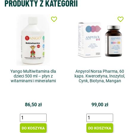
PRODUKTY Z KATEGORII
favorite_border
favorite_border
Yango Multiwitamina dla
Anpyrol Norsa Pharma, 60
dzieci 500 ml – płyn z
kaps. Kwercetyna, Inozytol,
witaminami i minerałami
Cynk, Biotyna, Mangan
86,50 zł
99,00 zł
DO KOSZYKA
DO KOSZYKA