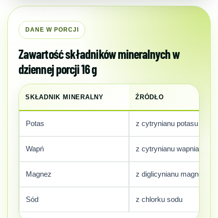
DANE W PORCJI
Zawartość składników mineralnych w
dziennej porcji 16 g
SKŁADNIK MINERALNY
ŹRÓDŁO
Potas
z cytrynianu potasu
Wapń
z cytrynianu wapnia
Magnez
z diglicynianu magnezu
Sód
z chlorku sodu