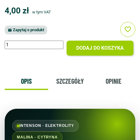
4,00 zł
w tym VAT
favorite_border
Zapytaj o produkt

DODAJ DO KOSZYKA
OPIS
SZCZEGÓŁY
OPINIE
INTENSON · ELEKTROLITY
MALINA · CYTRYNA