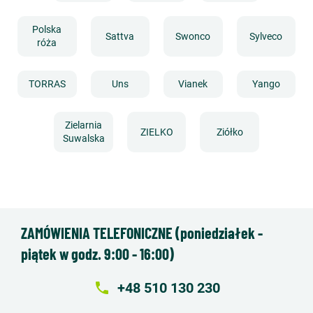
Polska
Sattva
Swonco
Sylveco
róża
TORRAS
Uns
Vianek
Yango
Zielarnia
ZIELKO
Ziółko
Suwalska
ZAMÓWIENIA TELEFONICZNE (poniedziałek -
piątek w godz. 9:00 - 16:00)
local_phone
+48 510 130 230