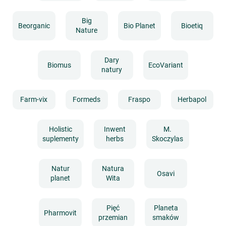
Big
Beorganic
Bio Planet
Bioetiq
Nature
Dary
Biomus
EcoVariant
natury
Farm-vix
Formeds
Fraspo
Herbapol
Holistic
Inwent
M.
suplementy
herbs
Skoczylas
Natur
Natura
Osavi
planet
Wita
Pięć
Planeta
Pharmovit
przemian
smaków