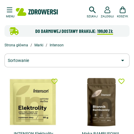
MENU
SZUKAJ
ZALOGUJ
KOSZYK
DO DARMOWEJ DOSTAWY BRAKUJE:
199,00 ZŁ
Strona główna
Marki
Intenson

Sortowanie
favorite_border
favorite_border
INTENSON Elektrolity
Mąka BAMBUSOWA