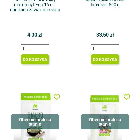
malina-cytryna 16 g –
Intenson 500 g
obniżona zawartość sodu
4,00 zł
33,50 zł
DO KOSZYKA
DO KOSZYKA
favorite_border
favorite_border
Obecnie brak na
Obecnie brak na
stanie
stanie