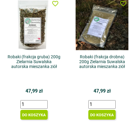
favorite_border
favorite_border
Robaki (frakcja gruba) 200g
Robaki (frakcja drobna)
Zielarnia Suwalska
200g Zielarnia Suwalska
autorska mieszanka ziół
autorska mieszanka ziół
47,99 zł
47,99 zł
DO KOSZYKA
DO KOSZYKA