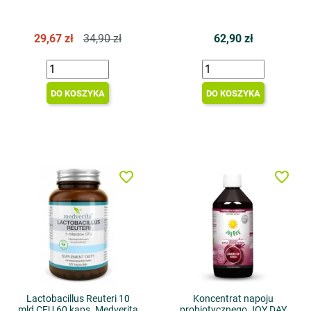
29,67 zł
34,90 zł
62,90 zł
DO KOSZYKA
DO KOSZYKA
favorite_border
favorite_border
Lactobacillus Reuteri 10
Koncentrat napoju
mld CFU 60 kaps. Medverita
probiotycznego JOY DAY