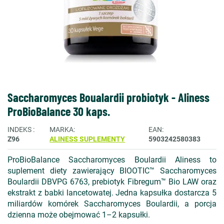
Saccharomyces Boualardii probiotyk - Aliness
ProBioBalance 30 kaps.
INDEKS
MARKA
EAN
Z96
ALINESS SUPLEMENTY
5903242580383
ProBioBalance Saccharomyces Boulardii Aliness to
suplement diety zawierający BIOOTIC™ Saccharomyces
Boulardii DBVPG 6763, prebiotyk Fibregum™ Bio LAW oraz
ekstrakt z babki lancetowatej. Jedna kapsułka dostarcza 5
miliardów komórek Saccharomyces Boulardii, a porcja
dzienna może obejmować 1–2 kapsułki.