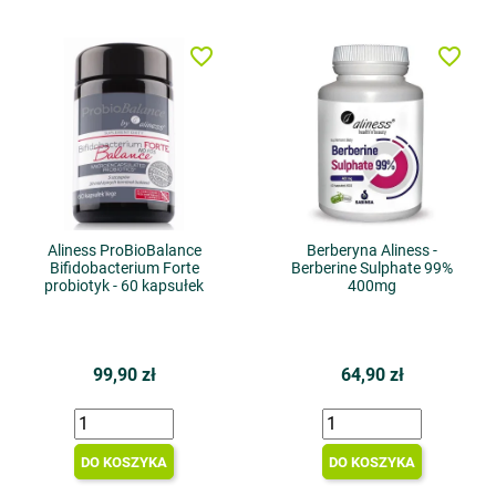
favorite_border
favorite_border
Aliness ProBioBalance
Berberyna Aliness -
Bifidobacterium Forte
Berberine Sulphate 99%
probiotyk - 60 kapsułek
400mg
99,90 zł
64,90 zł
DO KOSZYKA
DO KOSZYKA