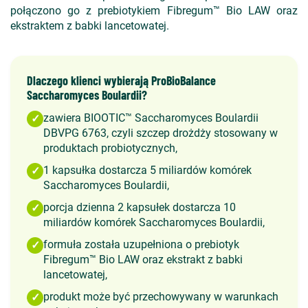
połączono go z prebiotykiem Fibregum™ Bio LAW oraz
ekstraktem z babki lancetowatej.
Dlaczego klienci wybierają ProBioBalance
Saccharomyces Boulardii?
zawiera BIOOTIC™ Saccharomyces Boulardii
✓
DBVPG 6763, czyli szczep drożdży stosowany w
produktach probiotycznych,
1 kapsułka dostarcza 5 miliardów komórek
✓
Saccharomyces Boulardii,
porcja dzienna 2 kapsułek dostarcza 10
✓
miliardów komórek Saccharomyces Boulardii,
formuła została uzupełniona o prebiotyk
✓
Fibregum™ Bio LAW oraz ekstrakt z babki
lancetowatej,
produkt może być przechowywany w warunkach
✓