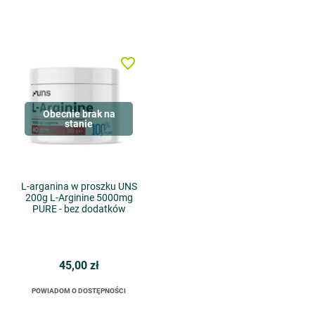
favorite_border
Obecnie brak na
stanie
L-arganina w proszku UNS
200g L-Arginine 5000mg
PURE - bez dodatków
45,00 zł
POWIADOM O DOSTĘPNOŚCI