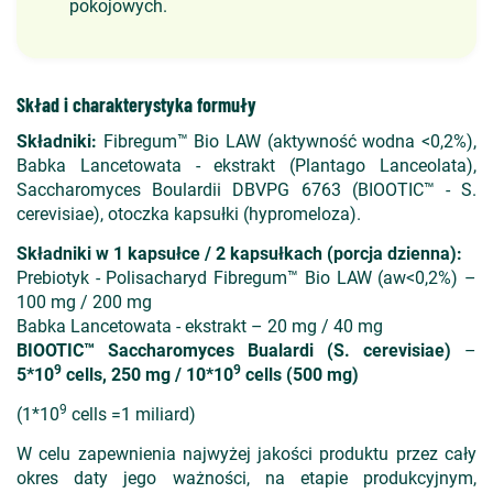
pokojowych.
Skład i charakterystyka formuły
Składniki:
Fibregum™ Bio LAW (aktywność wodna <0,2%),
Babka Lancetowata - ekstrakt (Plantago Lanceolata),
Saccharomyces Boulardii DBVPG 6763 (BIOOTIC™ - S.
cerevisiae), otoczka kapsułki (hypromeloza).
Składniki w 1 kapsułce / 2 kapsułkach (porcja dzienna):
Prebiotyk - Polisacharyd Fibregum™ Bio LAW (aw<0,2%) –
100 mg / 200 mg
Babka Lancetowata - ekstrakt – 20 mg / 40 mg
BIOOTIC™ Saccharomyces Bualardi (S. cerevisiae)
–
9
9
5*10
cells, 250 mg / 10*10
cells (500 mg)
9
(1*10
cells =1 miliard)
W celu zapewnienia najwyżej jakości produktu przez cały
okres daty jego ważności, na etapie produkcyjnym,