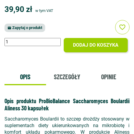
39,90 zł
w tym VAT
favorite_border
Zapytaj o produkt

DODAJ DO KOSZYKA
OPIS
SZCZEGÓŁY
OPINIE
Opis produktu ProBioBalance Saccharomyces Boulardii
Aliness 30 kapsułek
Saccharomyces Boulardii to szczep drożdży stosowany w
suplementach diety ukierunkowanych na mikrobiotę i
komfort układu pokarmowego. W produkcie Aliness