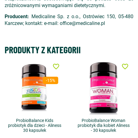
zróżnicowanymi wymaganiami dietetycznymi.
Producent:
Medicaline Sp. z o.o., Ostrówiec 150, 05-480
Karczew; kontakt: e-mail: office@medicaline.pl
PRODUKTY Z KATEGORII
favorite_border
favorite_border
-15%
ProbioBalance Kids
ProbioBalance Woman
probiotyk dla dzieci - Aliness
probiotyk dla kobiet Aliness
30 kapsułek
- 30 kapsułek