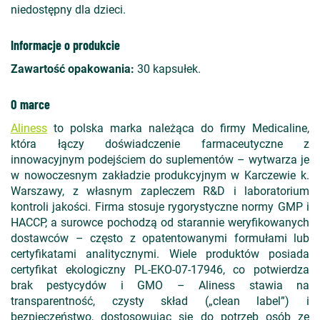
niedostępny dla dzieci.
Informacje o produkcie
Zawartość opakowania:
30 kapsułek.
O marce
Aliness
to polska marka należąca do firmy Medicaline,
która łączy doświadczenie farmaceutyczne z
innowacyjnym podejściem do suplementów – wytwarza je
w nowoczesnym zakładzie produkcyjnym w Karczewie k.
Warszawy, z własnym zapleczem R&D i laboratorium
kontroli jakości. Firma stosuje rygorystyczne normy GMP i
HACCP, a surowce pochodzą od starannie weryfikowanych
dostawców – często z opatentowanymi formułami lub
certyfikatami analitycznymi. Wiele produktów posiada
certyfikat ekologiczny PL-EKO-07-17946, co potwierdza
brak pestycydów i GMO – Aliness stawia na
transparentność, czysty skład („clean label”) i
bezpieczeństwo, dostosowując się do potrzeb osób ze