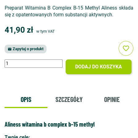
Preparat Witamina B Complex B-15 Methyl Aliness składa
się z opatentowanych form substancji aktywnych.
41,90 zł
w tym VAT
favorite_border
Zapytaj o produkt

DODAJ DO KOSZYKA
OPIS
SZCZEGÓŁY
OPINIE
Aliness witamina b complex b-15 methyl
Twoje cele: