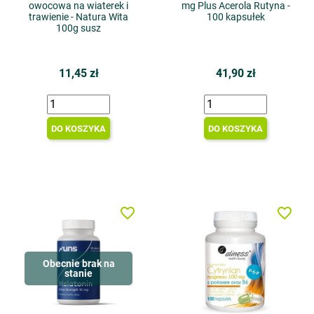
owocowa na wiaterek i
mg Plus Acerola Rutyna -
trawienie - Natura Wita
100 kapsułek
100g susz
11,45 zł
41,90 zł
DO KOSZYKA
DO KOSZYKA
favorite_border
favorite_border
Obecnie brak na
stanie