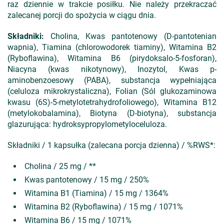
raz dziennie w trakcie posiłku. Nie należy przekraczać
zalecanej porcji do spożycia w ciągu dnia.
Składniki:
Cholina, Kwas pantotenowy (D-pantotenian
wapnia), Tiamina (chlorowodorek tiaminy), Witamina B2
(Ryboflawina), Witamina B6 (pirydoksalo-5-fosforan),
Niacyna (kwas nikotynowy), Inozytol, Kwas p-
aminobenzoesowy (PABA), substancja wypełniająca
(celuloza mikrokrystaliczna), Folian (Sól glukozaminowa
kwasu (6S)-5-metylotetrahydrofoliowego), Witamina B12
(metylokobalamina), Biotyna (D-biotyna), substancja
glazurująca: hydroksypropylometyloceluloza.
Składniki / 1 kapsułka (zalecana porcja dzienna) / %RWS*:
Cholina / 25 mg / **
Kwas pantotenowy / 15 mg / 250%
Witamina B1 (Tiamina) / 15 mg / 1364%
Witamina B2 (Ryboflawina) / 15 mg / 1071%
Witamina B6 / 15 mg / 1071%