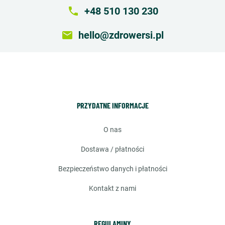
local_phone
+48 510 130 230
email
hello@zdrowersi.pl
PRZYDATNE INFORMACJE
o nas
dostawa / płatności
bezpieczeństwo danych i płatności
kontakt z nami
REGULAMINY