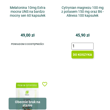
Melatonina 10mg Extra
Cytrynian magnezu 100 mg
mocna UNS na bardzo
z potasem 150 mg oraz B6 -
mocny sen 60 kapsułek
Aliness 100 kapsułek
49,00 zł
45,90 zł
POWIADOM O DOSTĘPNOŚCI
DO KOSZYKA
favorite_border
Obecnie brak na
stanie