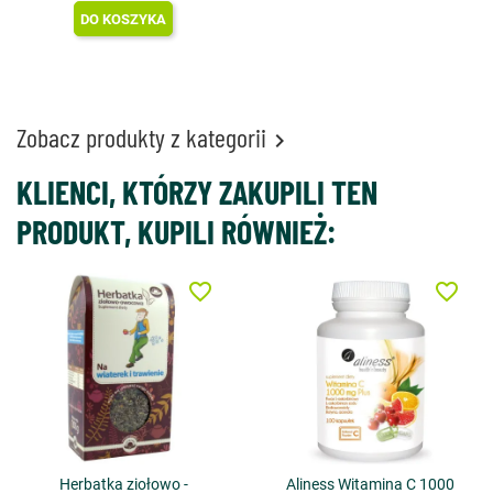
DO KOSZYKA
Zobacz produkty z kategorii

KLIENCI, KTÓRZY ZAKUPILI TEN
PRODUKT, KUPILI RÓWNIEŻ:
favorite_border
favorite_border
Herbatka ziołowo -
Aliness Witamina C 1000