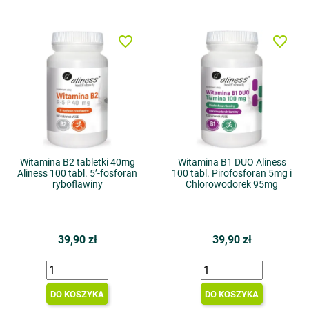
favorite_border
favorite_border
Witamina B2 tabletki 40mg
Witamina B1 DUO Aliness
Aliness 100 tabl. 5’-fosforan
100 tabl. Pirofosforan 5mg i
ryboflawiny
Chlorowodorek 95mg
39,90 zł
39,90 zł
DO KOSZYKA
DO KOSZYKA