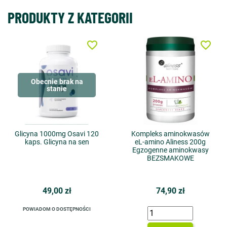
PRODUKTY Z KATEGORII
favorite_border
favorite_border
Obecnie brak na
stanie
Glicyna 1000mg Osavi 120
Kompleks aminokwasów
kaps. Glicyna na sen
eL-amino Aliness 200g
Egzogenne aminokwasy
BEZSMAKOWE
49,00 zł
74,90 zł
POWIADOM O DOSTĘPNOŚCI