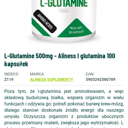
L-Glutamine 500mg - Aliness l glutamina 100
kapsułek
INDEKS
MARKA
EAN
Z119
ALINESS SUPLEMENTY
5903242580789
Poza tym, że l-glutamina jest aminokwasem, a więc
składową budulcową białka, wspiera organizm w wielu
funkcjach i odżywia go: potrafi pokonać barierę krew-mózg,
dlatego stanowi doskonałe źródło energii dla naszego
umysłu. Oczyszcza organizm z produktów ubocznych
procesu przemiany materii, zwiększa jego wytrzymałość. L