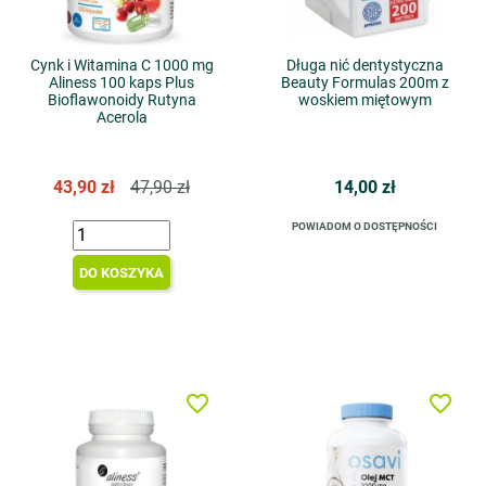
Cynk i Witamina C 1000 mg
Długa nić dentystyczna
Aliness 100 kaps Plus
Beauty Formulas 200m z
Bioflawonoidy Rutyna
woskiem miętowym
Acerola
43,90 zł
47,90 zł
14,00 zł
POWIADOM O DOSTĘPNOŚCI
DO KOSZYKA
favorite_border
favorite_border