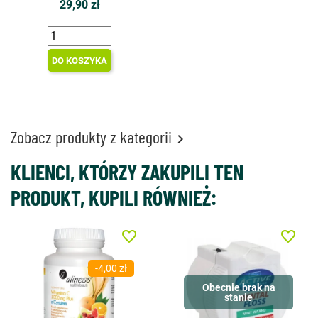
29,90 zł
DO KOSZYKA
Zobacz produkty z kategorii

KLIENCI, KTÓRZY ZAKUPILI TEN
PRODUKT, KUPILI RÓWNIEŻ:
favorite_border
favorite_border
-4,00 zł
Obecnie brak na
stanie