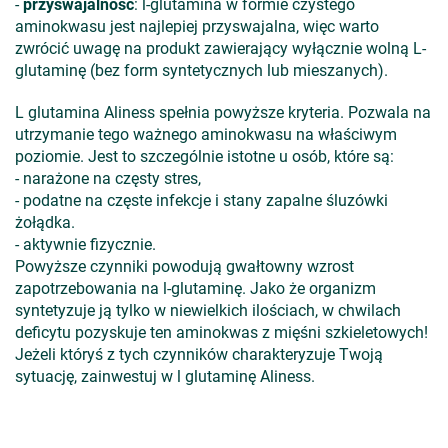
-
przyswajalność
: l-glutamina w formie czystego
aminokwasu jest najlepiej przyswajalna, więc warto
zwrócić uwagę na produkt zawierający wyłącznie wolną L-
glutaminę (bez form syntetycznych lub mieszanych).
L glutamina Aliness spełnia powyższe kryteria. Pozwala na
utrzymanie tego ważnego aminokwasu na właściwym
poziomie. Jest to szczególnie istotne u osób, które są:
- narażone na częsty stres,
- podatne na częste infekcje i stany zapalne śluzówki
żołądka.
- aktywnie fizycznie.
Powyższe czynniki powodują gwałtowny wzrost
zapotrzebowania na l-glutaminę. Jako że organizm
syntetyzuje ją tylko w niewielkich ilościach, w chwilach
deficytu pozyskuje ten aminokwas z mięśni szkieletowych!
Jeżeli któryś z tych czynników charakteryzuje Twoją
sytuację, zainwestuj w l glutaminę Aliness.