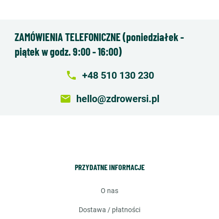
ZAMÓWIENIA TELEFONICZNE (poniedziałek -
piątek w godz. 9:00 - 16:00)
local_phone
+48 510 130 230
email
hello@zdrowersi.pl
PRZYDATNE INFORMACJE
o nas
dostawa / płatności