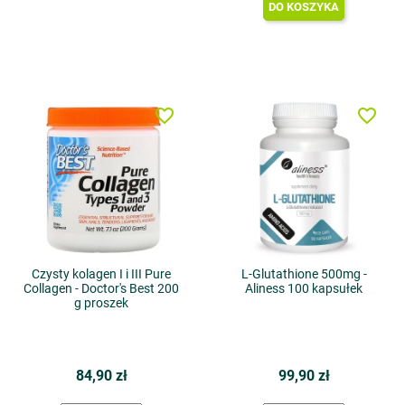
DO KOSZYKA
favorite_border
favorite_border
Czysty kolagen I i III Pure
L-Glutathione 500mg -
Collagen - Doctor's Best 200
Aliness 100 kapsułek
g proszek
84,90 zł
99,90 zł