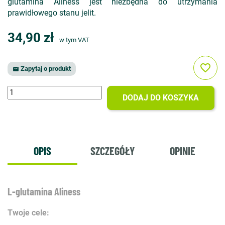
glutamina Aliness jest niezbędna do utrzymania
prawidłowego stanu jelit.
34,90 zł
w tym VAT
favorite_border
Zapytaj o produkt

DODAJ DO KOSZYKA
OPIS
SZCZEGÓŁY
OPINIE
L-glutamina Aliness
Twoje cele: