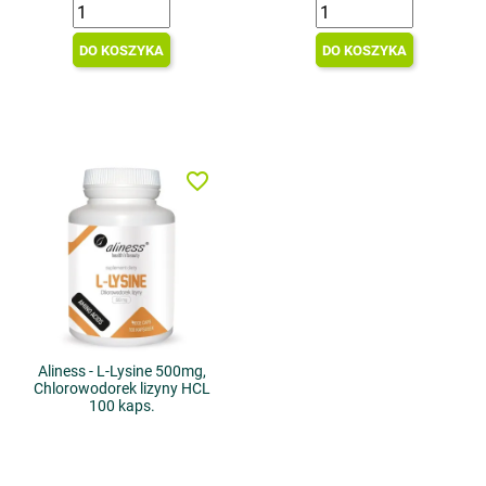
DO KOSZYKA
DO KOSZYKA
favorite_border
Aliness - L-Lysine 500mg,
Chlorowodorek lizyny HCL
100 kaps.