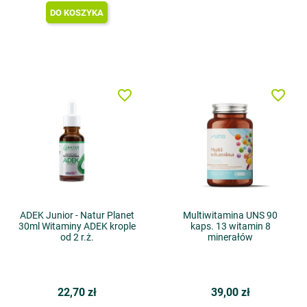
DO KOSZYKA
favorite_border
favorite_border
ADEK Junior - Natur Planet
Multiwitamina UNS 90
30ml Witaminy ADEK krople
kaps. 13 witamin 8
od 2 r.ż.
minerałów
22,70 zł
39,00 zł