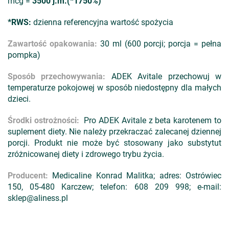
mcg =
3500 j.m.(*1750%)
*RWS:
dzienna referencyjna wartość spożycia
Zawartość opakowania:
30 ml (600 porcji; porcja = pełna
pompka)
Sposób przechowywania:
ADEK Avitale przechowuj w
temperaturze pokojowej w sposób niedostępny dla małych
dzieci.
Środki ostrożności:
Pro ADEK Avitale z beta karotenem to
suplement diety. Nie należy przekraczać zalecanej dziennej
porcji. Produkt nie może być stosowany jako substytut
zróżnicowanej diety i zdrowego trybu życia.
Producent:
Medicaline Konrad Malitka; adres: Ostrówiec
150, 05-480 Karczew; telefon: 608 209 998; e-mail:
sklep@aliness.pl