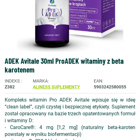
ADEK Avitale 30ml ProADEK witaminy z beta
karotenem
INDEKS
MARKA
EAN
Z382
ALINESS SUPLEMENTY
5903242580055
Kompleks witamin Pro ADEK Avitale wpisuje się w ideę
“clean label”, czyli czystej i bezpiecznej etykiety. Suplement
został opracowany na bazie trzech opatentowanych formuł
i witaminy D:
- CaroCare®: 4 mg [1,2 mg] (naturalny beta-karoten
powstały w wyniku biofermentacji)