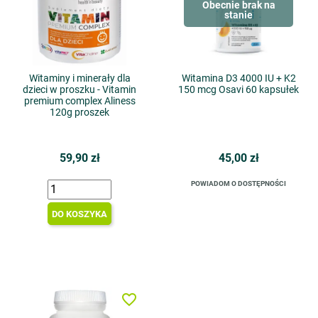
Obecnie brak na
stanie
Witaminy i minerały dla
Witamina D3 4000 IU + K2
dzieci w proszku - Vitamin
150 mcg Osavi 60 kapsułek
premium complex Aliness
120g proszek
59,90 zł
45,00 zł
POWIADOM O DOSTĘPNOŚCI
DO KOSZYKA
favorite_border