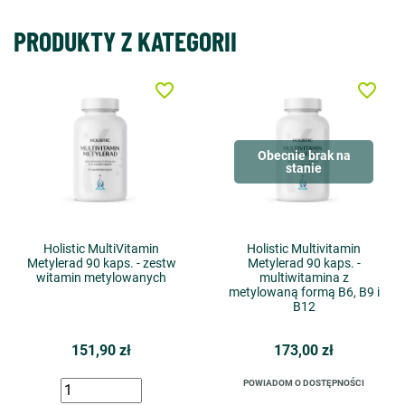
PRODUKTY Z KATEGORII
favorite_border
favorite_border
Obecnie brak na
stanie
Holistic MultiVitamin
Holistic Multivitamin
Metylerad 90 kaps. - zestw
Metylerad 90 kaps. -
witamin metylowanych
multiwitamina z
metylowaną formą B6, B9 i
B12
151,90 zł
173,00 zł
POWIADOM O DOSTĘPNOŚCI