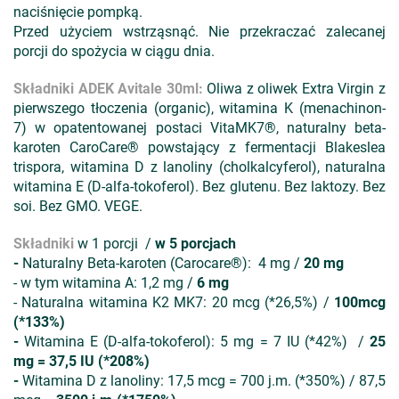
naciśnięcie pompką.
Przed użyciem wstrząsnąć. Nie przekraczać zalecanej
porcji do spożycia w ciągu dnia.
Składniki ADEK Avitale 30ml:
Oliwa z oliwek Extra Virgin z
pierwszego tłoczenia (organic), witamina K (menachinon-
7) w opatentowanej postaci VitaMK7®, naturalny beta-
karoten CaroCare® powstający z fermentacji Blakeslea
trispora, witamina D z lanoliny (cholkalcyferol), naturalna
witamina E (D-alfa-tokoferol). Bez glutenu. Bez laktozy. Bez
soi. Bez GMO. VEGE.
Składniki
w 1 porcji /
w 5 porcjach
-
Naturalny Beta-karoten (Carocare®): 4 mg /
20 mg
- w tym witamina A: 1,2 mg /
6 mg
- Naturalna witamina K2 MK7: 20 mcg (*26,5%) /
100mcg
(*133%)
-
Witamina E (D-alfa-tokoferol): 5 mg = 7 IU (*42%) /
25
mg = 37,5 IU (*208%)
-
Witamina D z lanoliny: 17,5 mcg = 700 j.m. (*350%) / 87,5