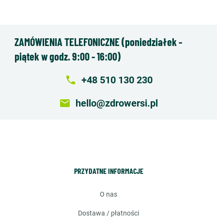
ZAMÓWIENIA TELEFONICZNE (poniedziałek -
piątek w godz. 9:00 - 16:00)
local_phone
+48 510 130 230
email
hello@zdrowersi.pl
PRZYDATNE INFORMACJE
o nas
dostawa / płatności