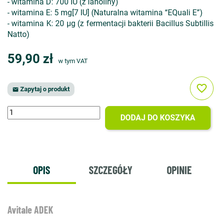
- witamina D: 700 IU (z lanoliny)
- witamina E: 5 mg[7 IU] (Naturalna witamina “EQuali E”)
- witamina K: 20 µg (z fermentacji bakterii Bacillus Subtillis
Natto)
59,90 zł
w tym VAT
favorite_border
Zapytaj o produkt

DODAJ DO KOSZYKA
OPIS
SZCZEGÓŁY
OPINIE
Avitale ADEK