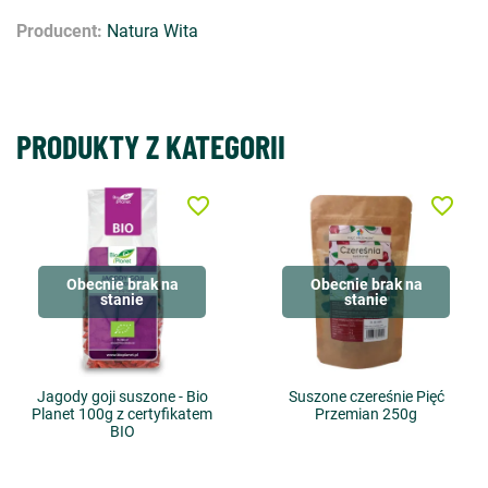
Producent:
Natura Wita
PRODUKTY Z KATEGORII
favorite_border
favorite_border
Obecnie brak na
Obecnie brak na
stanie
stanie
Jagody goji suszone - Bio
Suszone czereśnie Pięć
Planet 100g z certyfikatem
Przemian 250g
BIO