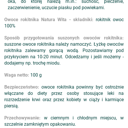
oka, do której należą m.in.: suchość, pieczenie,
zaczerwienienie, uczucie piasku pod powiekami.
Owoce rokitnika Natura Wita - składniki:
rokitnik owoc
100%
Sposób przygotowania suszonych owoców rokitnika:
suszone owoce rokitnika należy namoczyć. Łyżkę owoców
rokitnika zalewamy gorącą wodą. Pozostawiamy pod
przykryciem na 10-20 minut. Odcedzamy i jeśli możemy -
dodajemy np. trochę miodu.
Waga netto:
100 g
Bezpieczeństwo:
owoce rokitnika powinny być ostrożnie
włączane do diety przez osoby stosujące leki na
rozrzedzenie krwi oraz przez kobiety w ciąży i karmiące
piersią.
Przechowywanie:
w ciemnym i chłodnym miejscu, w
szczelnie zamkniętym opakowaniu.