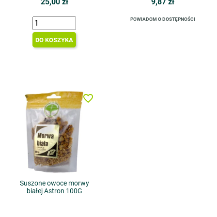
25,00 zł
9,87 zł
POWIADOM O DOSTĘPNOŚCI
DO KOSZYKA
favorite_border
Suszone owoce morwy
białej Astron 100G