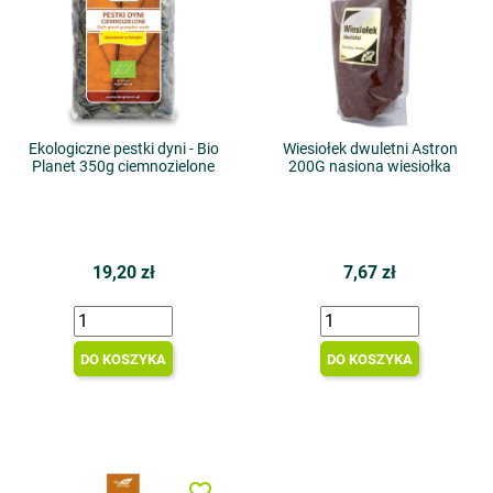
Ekologiczne pestki dyni - Bio
Wiesiołek dwuletni Astron
Planet 350g ciemnozielone
200G nasiona wiesiołka
19,20 zł
7,67 zł
DO KOSZYKA
DO KOSZYKA
favorite_border