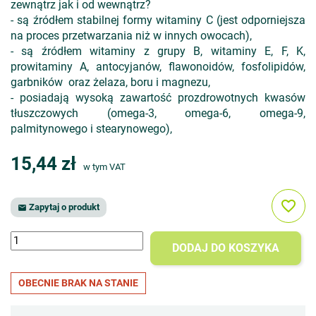
zewnątrz jak i od wewnątrz?
- są źródłem stabilnej formy witaminy C (jest odporniejsza
na proces przetwarzania niż w innych owocach),
- są źródłem witaminy z grupy B, witaminy E, F, K,
prowitaminy A, antocyjanów, flawonoidów, fosfolipidów,
garbników oraz żelaza, boru i magnezu,
- posiadają wysoką zawartość prozdrowotnych kwasów
tłuszczowych (omega-3, omega-6, omega-9,
palmitynowego i stearynowego),
15,44 zł
w tym VAT
favorite_border
Zapytaj o produkt

DODAJ DO KOSZYKA
OBECNIE BRAK NA STANIE