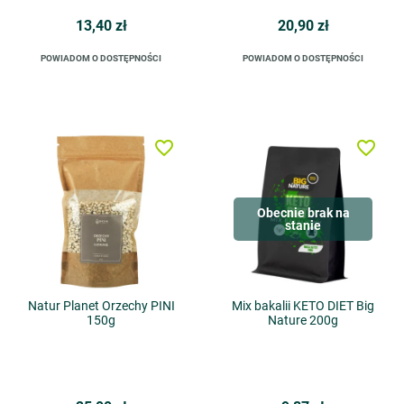
13,40 zł
20,90 zł
POWIADOM O DOSTĘPNOŚCI
POWIADOM O DOSTĘPNOŚCI
favorite_border
favorite_border
Obecnie brak na
stanie
Natur Planet Orzechy PINI
Mix bakalii KETO DIET Big
150g
Nature 200g