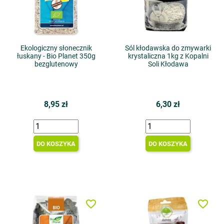
Ekologiczny słonecznik
Sól kłodawska do zmywarki
łuskany - Bio Planet 350g
krystaliczna 1kg z Kopalni
bezglutenowy
Soli Kłodawa
8,95 zł
6,30 zł
DO KOSZYKA
DO KOSZYKA
favorite_border
favorite_border