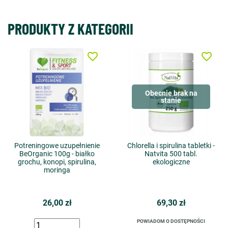
PRODUKTY Z KATEGORII
favorite_border
favorite_border
Obecnie brak na
stanie
Potreningowe uzupełnienie
Chlorella i spirulina tabletki -
BeOrganic 100g - białko
Natvita 500 tabl.
grochu, konopi, spirulina,
ekologiczne
moringa
26,00 zł
69,30 zł
POWIADOM O DOSTĘPNOŚCI