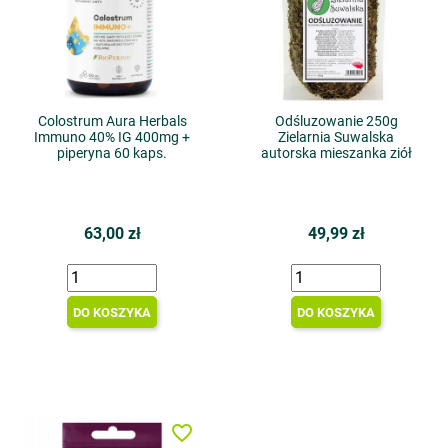
Colostrum Aura Herbals
Odśluzowanie 250g
Immuno 40% IG 400mg +
Zielarnia Suwalska
piperyna 60 kaps.
autorska mieszanka ziół
63,00 zł
49,99 zł
DO KOSZYKA
DO KOSZYKA
favorite_border