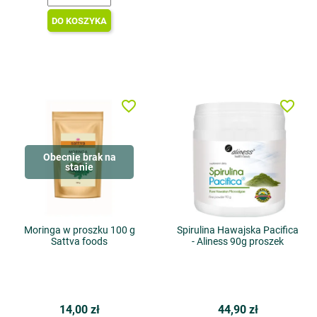
DO KOSZYKA
favorite_border
favorite_border
Obecnie brak na
stanie
Moringa w proszku 100 g
Spirulina Hawajska Pacifica
Sattva foods
- Aliness 90g proszek
14,00 zł
44,90 zł