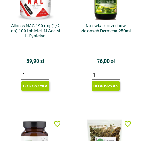
Aliness NAC 190 mg (1/2
Nalewka z orzechów
tab) 100 tabletek N-Acetyl-
zielonych Dermesa 250ml
L-Cysteina
39,90 zł
76,00 zł
DO KOSZYKA
DO KOSZYKA
favorite_border
favorite_border