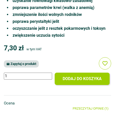
uzyskanie równowagi kwasowo-zasadowej
poprawa parametrów krwi (walka z anemią)
zmniejszenie ilości wolnych rodników
poprawa perystaltyki jelit
oczyszczanie jelit z resztek pokarmowych i toksyn
zwiększenie uczucia sytości
7,30 zł
w tym VAT
favorite_border
Zapytaj o produkt

DODAJ DO KOSZYKA
Ocena
PRZECZYTAJ OPINIE (1)