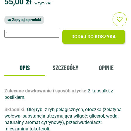
55,00 zł
w tym VAT
favorite_border
Zapytaj o produkt

DODAJ DO KOSZYKA
OPIS
SZCZEGÓŁY
OPINIE
Zalecane dawkowanie i sposób użycia:
2 kapsułki, z
posiłkiem.
Składniki:
Olej rybi z ryb pelagicznych, otoczka (żelatyna
wołowa, substancja utrzymująca wilgoć: glicerol, woda,
naturalny aromat cytrynowy), przeciwutleniacz:
mieszanina tokoferoli.