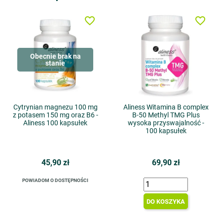
favorite_border
favorite_border
Obecnie brak na
stanie
Cytrynian magnezu 100 mg
Aliness Witamina B complex
z potasem 150 mg oraz B6 -
B-50 Methyl TMG Plus
Aliness 100 kapsułek
wysoka przyswajalność -
100 kapsułek
45,90 zł
69,90 zł
POWIADOM O DOSTĘPNOŚCI
DO KOSZYKA