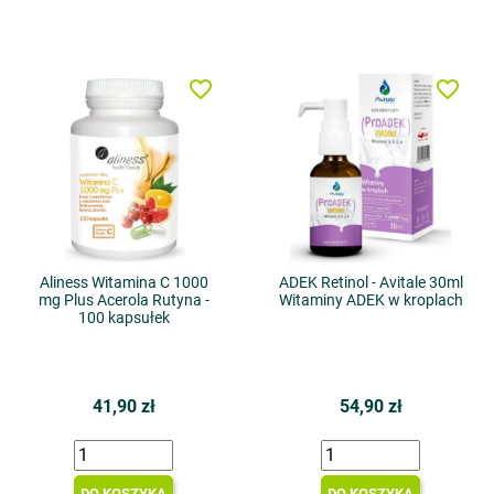
favorite_border
favorite_border
Aliness Witamina C 1000
ADEK Retinol - Avitale 30ml
mg Plus Acerola Rutyna -
Witaminy ADEK w kroplach
100 kapsułek
41,90 zł
54,90 zł
DO KOSZYKA
DO KOSZYKA