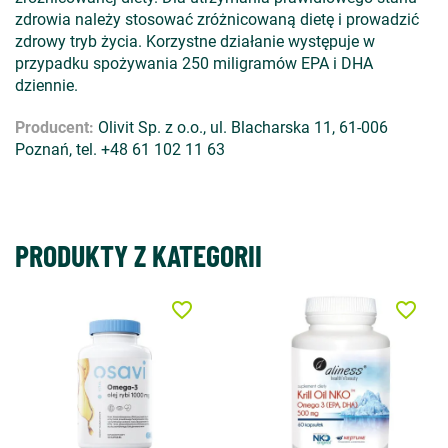
zdrowia należy stosować zróżnicowaną dietę i prowadzić
zdrowy tryb życia. Korzystne działanie występuje w
przypadku spożywania 250 miligramów EPA i DHA
dziennie.
Producent:
Olivit Sp. z o.o., ul. Blacharska 11, 61-006
Poznań, tel. +48 61 102 11 63
PRODUKTY Z KATEGORII
favorite_border
favorite_border