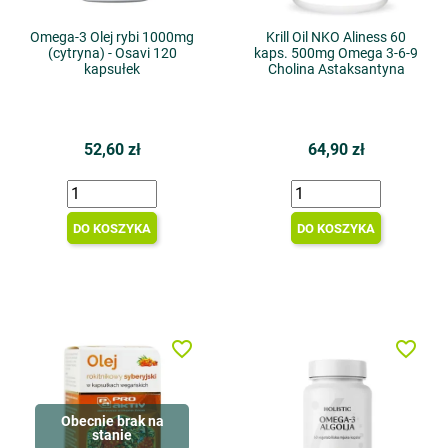
Omega-3 Olej rybi 1000mg
Krill Oil NKO Aliness 60
(cytryna) - Osavi 120
kaps. 500mg Omega 3-6-9
kapsułek
Cholina Astaksantyna
52,60 zł
64,90 zł
DO KOSZYKA
DO KOSZYKA
favorite_border
favorite_border
Obecnie brak na
stanie