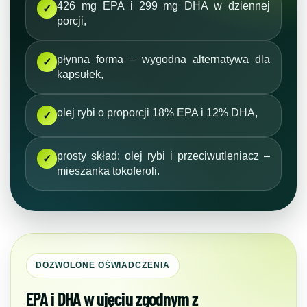
426 mg EPA i 299 mg DHA w dziennej
✓
porcji,
płynna forma – wygodna alternatywa dla
✓
kapsułek,
olej rybi o proporcji 18% EPA i 12% DHA,
✓
prosty skład: olej rybi i przeciwutleniacz –
✓
mieszanka tokoferoli.
DOZWOLONE OŚWIADCZENIA
EPA i DHA w ujęciu zgodnym z