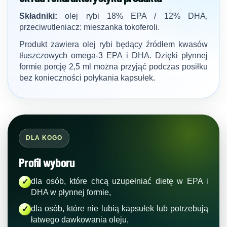
Składniki:
olej rybi 18% EPA / 12% DHA,
przeciwutleniacz: mieszanka tokoferoli.
Produkt zawiera olej rybi będący źródłem kwasów
tłuszczowych omega-3 EPA i DHA. Dzięki płynnej
formie porcję 2,5 ml można przyjąć podczas posiłku
bez konieczności połykania kapsułek.
DLA KOGO
Profil wyboru
dla osób, które chcą uzupełniać dietę w EPA i
✓
DHA w płynnej formie,
dla osób, które nie lubią kapsułek lub potrzebują
✓
łatwego dawkowania oleju,