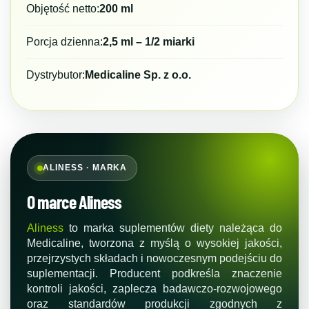
Objętość netto:
200 ml
Porcja dzienna:
2,5 ml – 1/2 miarki
Dystrybutor:
Medicaline Sp. z o.o.
ALINESS · MARKA
O marce Aliness
Aliness
to marka suplementów diety należąca do
Medicaline, tworzona z myślą o wysokiej jakości,
przejrzystych składach i nowoczesnym podejściu do
suplementacji. Producent podkreśla znaczenie
kontroli jakości, zaplecza badawczo-rozwojowego
oraz standardów produkcji zgodnych z