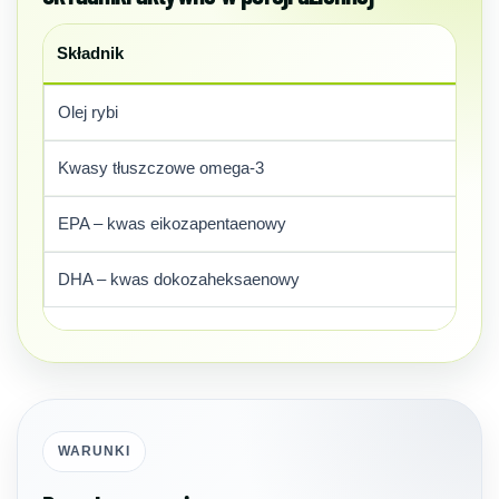
Składnik
2
Olej rybi
2
Kwasy tłuszczowe omega-3
EPA – kwas eikozapentaenowy
DHA – kwas dokozaheksaenowy
WARUNKI