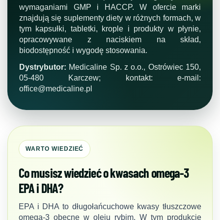
wymaganiami GMP i HACCP. W ofercie marki
znajdują się suplementy diety w różnych formach, w
tym kapsułki, tabletki, krople i produkty w płynie,
opracowywane z naciskiem na skład,
biodostępność i wygodę stosowania.
Dystrybutor:
Medicaline Sp. z o.o., Ostrówiec 150,
05-480 Karczew; kontakt: e-mail:
office@medicaline.pl
WARTO WIEDZIEĆ
Co musisz wiedzieć o kwasach omega-3
EPA i DHA?
EPA i DHA to długołańcuchowe kwasy tłuszczowe
omega-3 obecne w oleju rybim. W tym produkcie