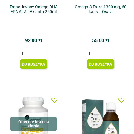
Tranol kwasy Omega DHA
Omega-3 Extra 1300 mg, 60
EPA ALA - Visanto 250ml
kaps. - Osavi
92,00 zł
55,00 zł
DO KOSZYKA
DO KOSZYKA
favorite_border
favorite_border
Obecnie brak na
stanie