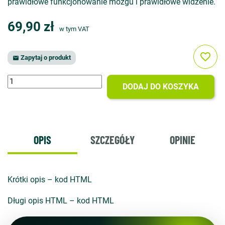
prawidłowe funkcjonowanie mózgu i prawidłowe widzenie.
69,90 zł
w tym VAT
favorite_border
Zapytaj o produkt

DODAJ DO KOSZYKA
OPIS
SZCZEGÓŁY
OPINIE
Krótki opis – kod HTML
Długi opis HTML – kod HTML