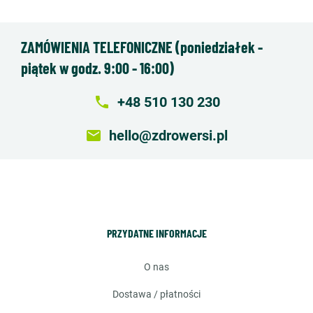
ZAMÓWIENIA TELEFONICZNE (poniedziałek -
piątek w godz. 9:00 - 16:00)
local_phone
+48 510 130 230
email
hello@zdrowersi.pl
PRZYDATNE INFORMACJE
o nas
dostawa / płatności