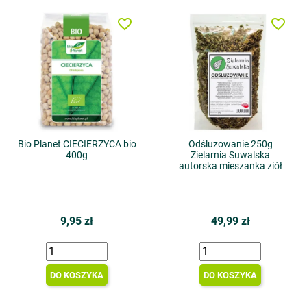
favorite_border
favorite_border
Bio Planet CIECIERZYCA bio
Odśluzowanie 250g
400g
Zielarnia Suwalska
autorska mieszanka ziół
9,95 zł
49,99 zł
DO KOSZYKA
DO KOSZYKA