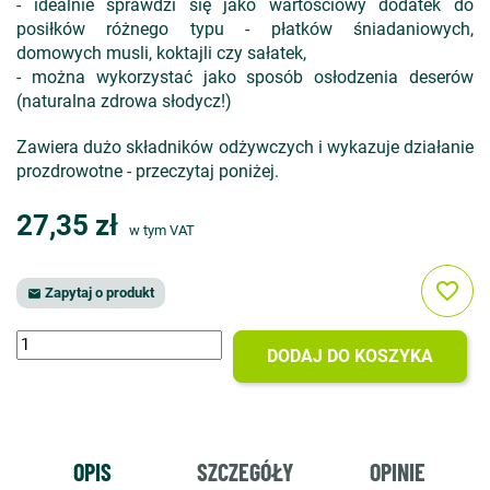
- idealnie sprawdzi się jako wartościowy dodatek do
posiłków różnego typu - płatków śniadaniowych,
domowych musli, koktajli czy sałatek,
- można wykorzystać jako sposób osłodzenia deserów
(naturalna zdrowa słodycz!)
Zawiera dużo składników odżywczych i wykazuje działanie
prozdrowotne - przeczytaj poniżej.
27,35 zł
w tym VAT
favorite_border
Zapytaj o produkt

DODAJ DO KOSZYKA
OPIS
SZCZEGÓŁY
OPINIE