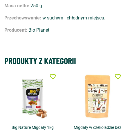
Masa netto:
250 g
Przechowywanie:
w suchym i chłodnym miejscu.
Producent:
Bio Planet
PRODUKTY Z KATEGORII
favorite_border
favorite_border
Big Nature Migdały 1kg
Migdały w czekoladzie bez