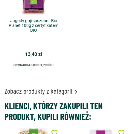
Jagody goji suszone - Bio
Planet 100g z certyfikatem
BIO
13,40 zł
POWIADOM O DOSTĘPNOŚCI
Zobacz produkty z kategorii

KLIENCI, KTÓRZY ZAKUPILI TEN
PRODUKT, KUPILI RÓWNIEŻ:
favorite_border
favorite_border