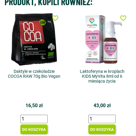
PRODUKT, KUPILI RÓWNIEŻ:
favorite_border
favorite_border
Daktyle w czekoladzie
Laktoferyna w kroplach
COCOA RAW 70g Bio Vegan
KIDS MyVita 8ml od 6
miesiąca życia
16,50 zł
43,00 zł
DO KOSZYKA
DO KOSZYKA