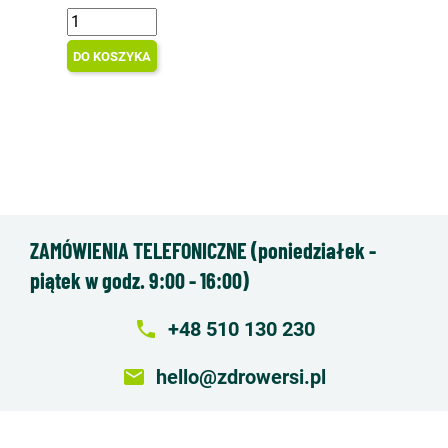
DO KOSZYKA
ZAMÓWIENIA TELEFONICZNE (poniedziałek -
piątek w godz. 9:00 - 16:00)
local_phone
+48 510 130 230
email
hello@zdrowersi.pl