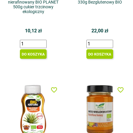
nierafinowany BIO PLANET
330g Bezglutenowy BIO
500g cukier trzcinowy
ekologiczny
10,12 zł
22,00 zł
DO KOSZYKA
DO KOSZYKA
favorite_border
favorite_border