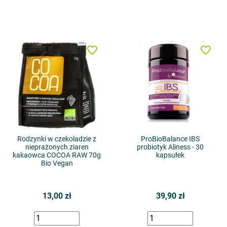
favorite_border
favorite_border
Rodzynki w czekoladzie z
ProBioBalance IBS
nieprażonych ziaren
probiotyk Aliness - 30
kakaowca COCOA RAW 70g
kapsułek
Bio Vegan
13,00 zł
39,90 zł