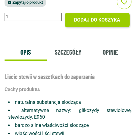
favorite_border
Zapytaj o produkt

DODAJ DO KOSZYKA
OPIS
SZCZEGÓŁY
OPINIE
Liście stewii w saszetkach do zaparzania
Cechy produktu:
naturalna substancja słodząca
alternatywne nazwy: glikozydy stewiolowe,
stewiozydy, E960
bardzo silne właściwości słodzące
właściwości liści stewii: