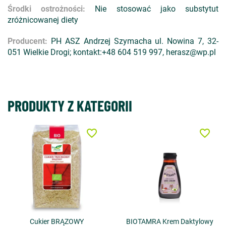
Środki ostrożności:
Nie stosować jako substytut
zróżnicowanej diety
Producent:
PH ASZ Andrzej Szymacha ul. Nowina 7, 32-
051 Wielkie Drogi; kontakt:+48 604 519 997, herasz@wp.pl
PRODUKTY Z KATEGORII
favorite_border
favorite_border
Cukier BRĄZOWY
BIOTAMRA Krem Daktylowy