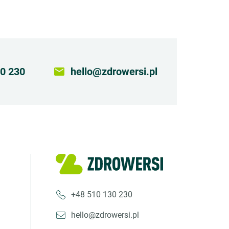
0 230
email
hello@zdrowersi.pl
+48 510 130 230
hello@zdrowersi.pl