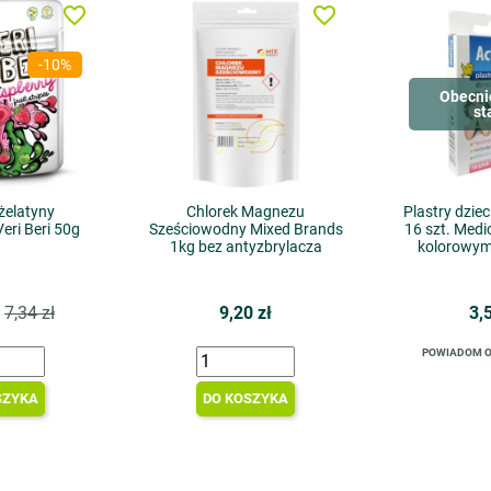
favorite_border
favorite_border
-10%
Obecni
st
 żelatyny
Chlorek Magnezu
Plastry dzi
ri Beri 50g
Sześciowodny Mixed Brands
16 szt. Medi
1kg bez antyzbrylacza
kolorowym
7,34 zł
9,20 zł
3,
POWIADOM O
SZYKA
DO KOSZYKA