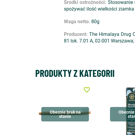
Środki ostrożności:
Stosowanie u 
spożywać ilość wielkości ziarnka
Waga netto:
80g
Producent:
The Himalaya Drug Co
81 lok. 7.01 A, 02-001 Warszaw
PRODUKTY Z KATEGORII
favorite_border
Obecnie brak na
Obecnie 
stanie
sta