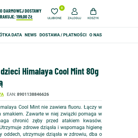
0
O DARMOWEJ DOSTAWY
RAKUJE:
199,00 ZŁ
ULUBIONE
ZALOGUJ
KOSZYK
ÓTKA DATA
NEWS
DOSTAWA / PŁATNOŚCI
O NAS
 dzieci Himalaya Cool Mint 80g
ą
YA
EAN
8901138846626
imalaya Cool Mint nie zawiera fluoru. Łączy w
m smakiem. Zawarte w niej związki pomaga w
omaga chronić zęby przed atakiem kwasów.
Utrzymuje zdrowe dziąsła i wspomaga higienę
y oddech, utrzymuje dziąsła w zdrowiu, dba o