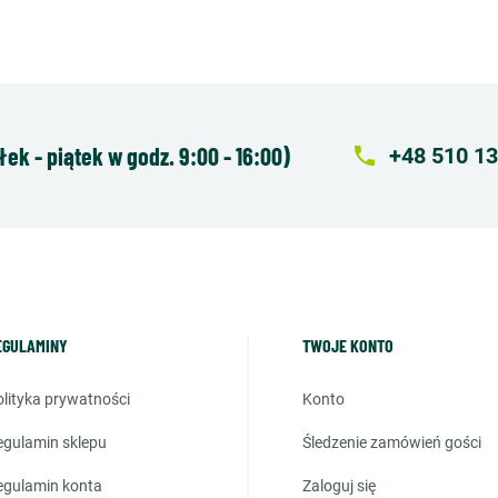
k - piątek w godz. 9:00 - 16:00)
local_phone
+48 510 13
EGULAMINY
TWOJE KONTO
polityka prywatności
konto
regulamin sklepu
śledzenie zamówień gości
regulamin konta
zaloguj się