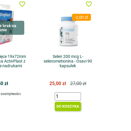
favorite_border
favorite_border
-2,00 zł
e brak na
anie
ecięce 19x72mm
Selen 200 mcg L-
ca ActivPlast z
selenometionina - Osavi 90
i nadrukami
kapsułek
50 zł
25,00 zł
27,00 zł
 DOSTĘPNOŚCI
DO KOSZYKA