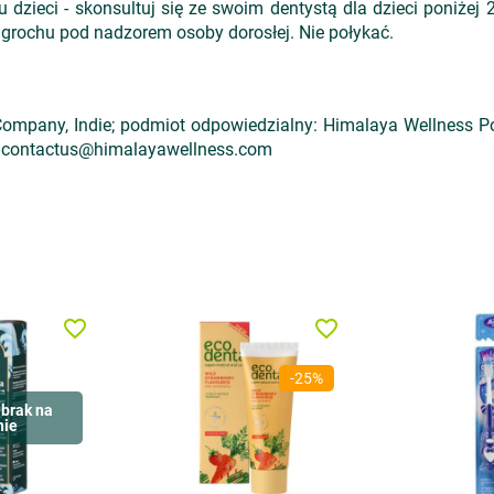
dzieci - skonsultuj się ze swoim dentystą dla dzieci poniżej 2 
 grochu pod nadzorem osoby dorosłej. Nie połykać.
mpany, Indie; podmiot odpowiedzialny: Himalaya Wellness Pola
a; contactus@himalayawellness.com
favorite_border
favorite_border
-25%
brak na
nie