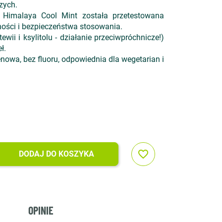
zych.
 Himalaya Cool Mint została przetestowana
ności i bezpieczeństwa stosowania.
tewii i ksylitolu - działanie przeciwpróchnicze!)
ł.
nowa, bez fluoru, odpowiednia dla wegetarian i
favorite_border
DODAJ DO KOSZYKA
OPINIE