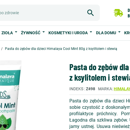
D
B
ZIOŁA
ŻYWNOŚĆ
KOSMETYKI I URODA
DLA DOMU
KR
Pasta do zębów dla dzieci Himalaya Cool Mint 80g z ksylitolem i stewią
Pasta do zębów dla
z ksylitolem i stewi
INDEKS
Z498
MARKA
HIMALA
Pasta do zębów dla dzieci H
sobie czystość z doskonały
profilaktyce próchnicy. P
Łagodna dla szkliwa zębów. 
jamy ustnej. Usuwa nieśwież