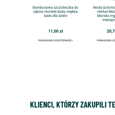
Bambusowa szczoteczka do
Woda izotoni
zębów Humble Baby miękka
Herbal Med
biała dla dzieci
Morska mgi
miesiąc
11,00 zł
20,7
POWIADOM O DOSTĘPNOŚCI
POWIADOM O 
KLIENCI, KTÓRZY ZAKUPILI T