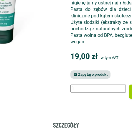
higienę jamy ustnej najmłods
Pasta do zębów dla dzieci
klinicznie pod kątem skutecz
Użyte słodziki (ekstrakty ze s
pochodzą z naturalnych źróde
Pasta wolna od BPA, bezglute
wegan.
19,00 zł
w tym VAT
Zapytaj o produkt

SZCZEGÓŁY