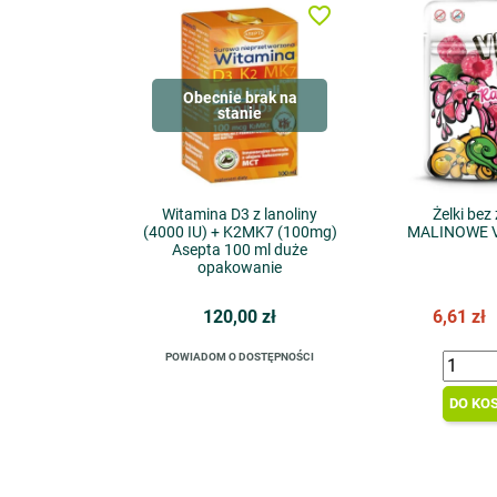
favorite_border
Obecnie brak na
stanie
Witamina D3 z lanoliny
Żelki bez
(4000 IU) + K2MK7 (100mg)
MALINOWE Ve
Asepta 100 ml duże
opakowanie
120,00 zł
6,61 zł
POWIADOM O DOSTĘPNOŚCI
DO KO