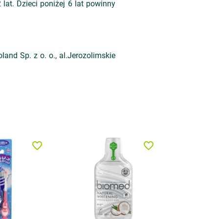
lat. Dzieci poniżej 6 lat powinny
nd Sp. z o. o., al.Jerozolimskie
favorite_border
favorite_border