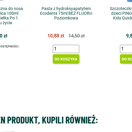
czna do nosa
Pasta z hydroksyapatytem
Szczoteczki
ica 100ml
Ecodenta 75ml BEZ FLUORU
dzieci PIN
ełka Po 1
Poziomkowa
Kids Quick
u życia
0 zł
10,88 zł
14,50 zł
9,
DOSTĘPNOŚCI
DO KOSZYKA
DO K
EN PRODUKT, KUPILI RÓWNIEŻ: