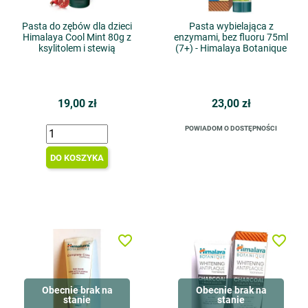
Pasta do zębów dla dzieci
Pasta wybielająca z
Himalaya Cool Mint 80g z
enzymami, bez fluoru 75ml
ksylitolem i stewią
(7+) - Himalaya Botanique
19,00 zł
23,00 zł
POWIADOM O DOSTĘPNOŚCI
DO KOSZYKA
favorite_border
favorite_border
Obecnie brak na
Obecnie brak na
stanie
stanie