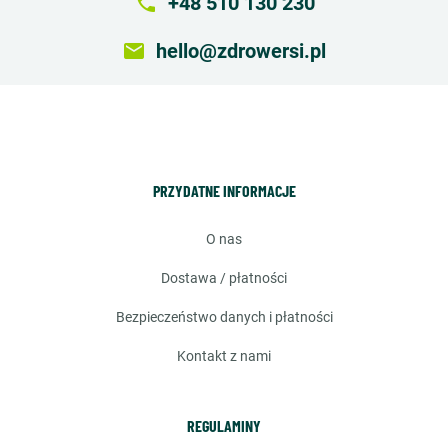
local_phone
+48 510 130 230
email
hello@zdrowersi.pl
PRZYDATNE INFORMACJE
o nas
dostawa / płatności
bezpieczeństwo danych i płatności
kontakt z nami
REGULAMINY