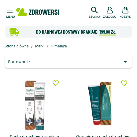
MENU
SZUKAJ
ZALOGUJ
KOSZYK
DO DARMOWEJ DOSTAWY BRAKUJE:
199,00 ZŁ
Strona główna
Marki
Himalaya

Sortowanie
favorite_border
favorite_border
Pasta do zębów z węglem
Organiczna pasta do zębów