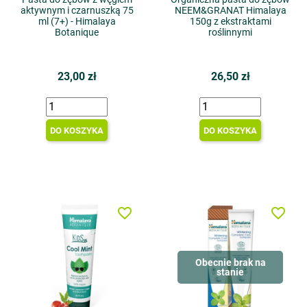
aktywnym i czarnuszką 75
NEEM&GRANAT Himalaya
ml (7+) - Himalaya
150g z ekstraktami
Botanique
roślinnymi
23,00 zł
26,50 zł
DO KOSZYKA
DO KOSZYKA
favorite_border
favorite_border
Obecnie brak na
stanie