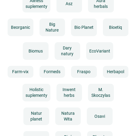
Aliness
Aura
Asz
suplementy
herbals
Big
Beorganic
Bio Planet
Bioetiq
Nature
Dary
Biomus
EcoVariant
natury
Farm-vix
Formeds
Fraspo
Herbapol
Holistic
Inwent
M.
suplementy
herbs
Skoczylas
Natur
Natura
Osavi
planet
Wita