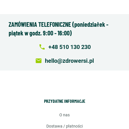
ZAMÓWIENIA TELEFONICZNE (poniedziałek -
piątek w godz. 9:00 - 16:00)
local_phone
+48 510 130 230
email
hello@zdrowersi.pl
PRZYDATNE INFORMACJE
o nas
dostawa / płatności