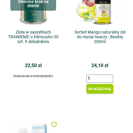
Obecnie brak na
stanie
Zioła w saszetkach
Sorbet Mango naturalny żel
TRAWIENIE o.Klimuszko 30
do mycia twarzy - Bioetiq
szt. 9 składników
200ml
22,50 zł
24,10 zł
POWIADOM O DOSTĘPNOŚCI
DO KOSZYKA
favorite_border