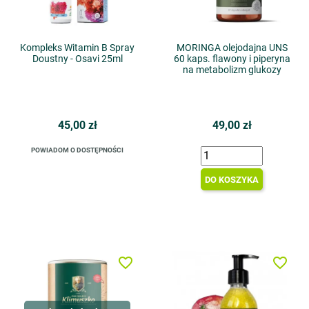
Kompleks Witamin B Spray
MORINGA olejodajna UNS
Doustny - Osavi 25ml
60 kaps. flawony i piperyna
na metabolizm glukozy
45,00 zł
49,00 zł
POWIADOM O DOSTĘPNOŚCI
DO KOSZYKA
favorite_border
favorite_border