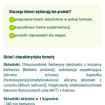
Dlaczego klienci wybierają ten produkt?
połączenie trzech składników w jednej formule,
✓
kapsułkowa forma suplementacji,
✓
produkt odpowiedni dla wegan.
✓
Skład i charakterystyka formuły
Składniki:
Chlorowodorek berberyny (ekstraktu z korzenia
berberysu [Berberis aristata]), substancja wypełniająca
(skrobia ryżowa); kapsułka
(hydroksypropylometyloceluloza); allicyna (ekstrakt z
czosnku [Allium sativum]), trójglicerydy średniołańcuchowe
kwasów tłuszczowych (olej MCT) z kokosa.
Składniki aktywne w 1 kapsułce:
- 340 mg berberyny,