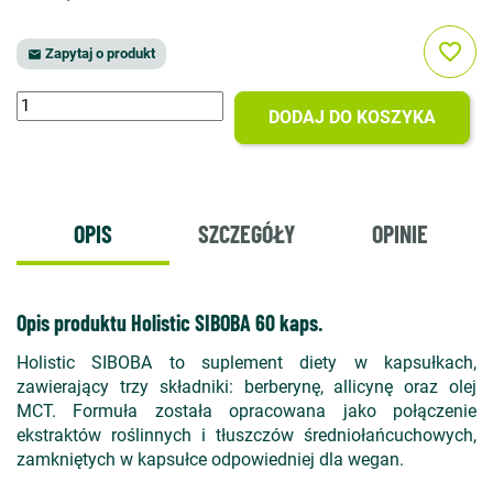
favorite_border
Zapytaj o produkt

DODAJ DO KOSZYKA
OPIS
SZCZEGÓŁY
OPINIE
Opis produktu Holistic SIBOBA 60 kaps.
Holistic SIBOBA to suplement diety w kapsułkach,
zawierający trzy składniki: berberynę, allicynę oraz olej
MCT. Formuła została opracowana jako połączenie
ekstraktów roślinnych i tłuszczów średniołańcuchowych,
zamkniętych w kapsułce odpowiedniej dla wegan.