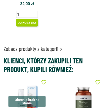
32,00 zł
DO KOSZYKA
Zobacz produkty z kategorii

KLIENCI, KTÓRZY ZAKUPILI TEN
PRODUKT, KUPILI RÓWNIEŻ:
favorite_border
favorite_border
Obecnie brak na
stanie