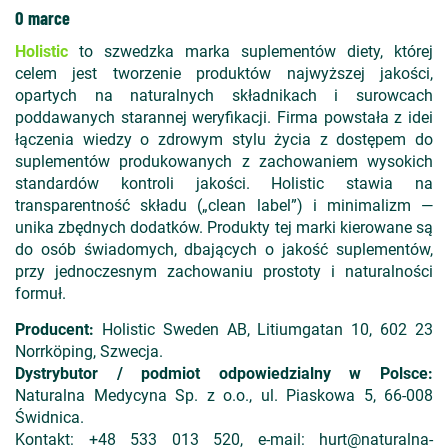
O marce
Holistic
to szwedzka marka suplementów diety, której
celem jest tworzenie produktów najwyższej jakości,
opartych na naturalnych składnikach i surowcach
poddawanych starannej weryfikacji. Firma powstała z idei
łączenia wiedzy o zdrowym stylu życia z dostępem do
suplementów produkowanych z zachowaniem wysokich
standardów kontroli jakości. Holistic stawia na
transparentność składu („clean label”) i minimalizm —
unika zbędnych dodatków. Produkty tej marki kierowane są
do osób świadomych, dbających o jakość suplementów,
przy jednoczesnym zachowaniu prostoty i naturalności
formuł.
Producent:
Holistic Sweden AB, Litiumgatan 10, 602 23
Norrköping, Szwecja.
Dystrybutor / podmiot odpowiedzialny w Polsce:
Naturalna Medycyna Sp. z o.o., ul. Piaskowa 5, 66-008
Świdnica.
Kontakt: +48 533 013 520, e-mail: hurt@naturalna-