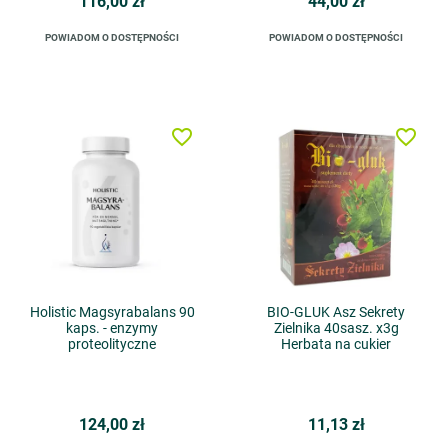
116,00 zł
44,00 zł
POWIADOM O DOSTĘPNOŚCI
POWIADOM O DOSTĘPNOŚCI
favorite_border
favorite_border
Holistic Magsyrabalans 90
BIO-GLUK Asz Sekrety
kaps. - enzymy
Zielnika 40sasz. x3g
proteolityczne
Herbata na cukier
124,00 zł
11,13 zł