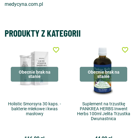
medycyna.com.pl
PRODUKTY Z KATEGORII
favorite_border
favorite_border
Obecnie brak na
Obecnie brak na
stanie
stanie
Holistic Smorsyra 30 kaps. -
Suplement na trzustkę
bakterie mlekowe i kwas
PANKREA HERBS Inwent
masłowy
Herbs 100ml Jelita Trzustka
Dwunastnica