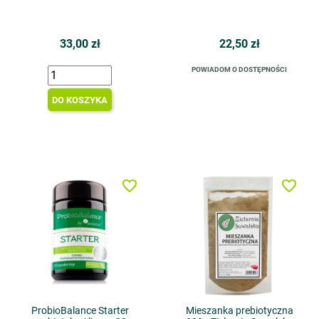
33,00 zł
22,50 zł
POWIADOM O DOSTĘPNOŚCI
DO KOSZYKA
favorite_border
favorite_border
ProbioBalance Starter
Mieszanka prebiotyczna