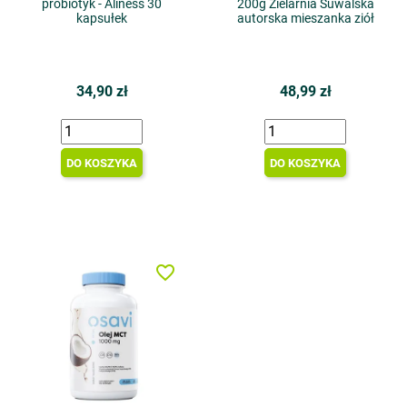
probiotyk - Aliness 30
200g Zielarnia Suwalska
kapsułek
autorska mieszanka ziół
34,90 zł
48,99 zł
DO KOSZYKA
DO KOSZYKA
favorite_border