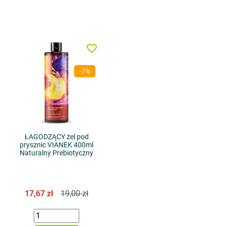
favorite_border
-7%
ŁAGODZĄCY żel pod
prysznic VIANEK 400ml
Naturalny Prebiotyczny
17,67 zł
19,00 zł