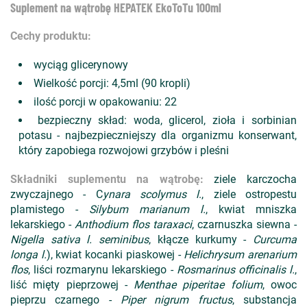
Suplement na wątrobę HEPATEK EkoToTu 100ml
Cechy produktu:
wyciąg glicerynowy
Wielkość porcji: 4,5ml (90 kropli)
ilość porcji w opakowaniu: 22
bezpieczny skład: woda, glicerol, zioła i sorbinian
potasu - najbezpieczniejszy dla organizmu konserwant,
który zapobiega rozwojowi grzybów i pleśni
Składniki suplementu na wątrobę:
ziele karczocha
zwyczajnego - C
ynara scolymus l
., ziele ostropestu
plamistego -
Silybum marianum l.
, kwiat mniszka
lekarskiego -
Anthodium flos taraxaci
, czarnuszka siewna -
Nigella sativa l. seminibus
, kłącze kurkumy -
Curcuma
longa l.
), kwiat kocanki piaskowej -
Helichrysum arenarium
flos
, liści rozmarynu lekarskiego -
Rosmarinus officinalis l.
,
liść mięty pieprzowej -
Menthae piperitae folium
, owoc
pieprzu czarnego -
Piper nigrum fructus
, substancja