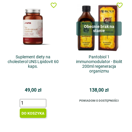
favorite_border
favorite_border
Obecnie brak na
stanie
Suplement diety na
Pantobiol 1
cholesterol UNS Lipidovit 60
immunomodulator - Biolit
kaps.
200ml regeneracja
organizmu
49,00 zł
138,00 zł
POWIADOM O DOSTĘPNOŚCI
DO KOSZYKA