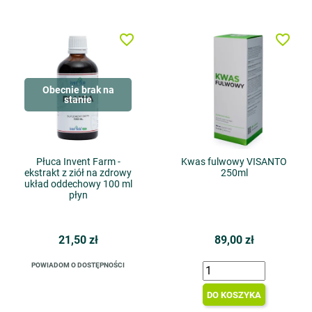
favorite_border
favorite_border
Obecnie brak na
stanie
Płuca Invent Farm -
Kwas fulwowy VISANTO
ekstrakt z ziół na zdrowy
250ml
układ oddechowy 100 ml
płyn
21,50 zł
89,00 zł
POWIADOM O DOSTĘPNOŚCI
DO KOSZYKA