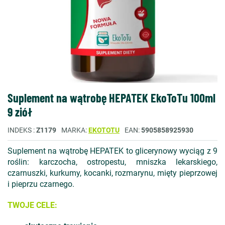
Suplement na wątrobę HEPATEK EkoToTu 100ml
9 ziół
INDEKS
Z1179
MARKA
EKOTOTU
EAN
5905858925930
Suplement na wątrobę HEPATEK to glicerynowy wyciąg z 9
roślin: karczocha, ostropestu, mniszka lekarskiego,
czarnuszki, kurkumy, kocanki, rozmarynu, mięty pieprzowej
i pieprzu czarnego.
TWOJE CELE: