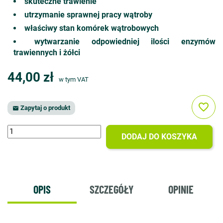
skuteczne trawienie
utrzymanie sprawnej pracy wątroby
właściwy stan komórek wątrobowych
wytwarzanie odpowiedniej ilości enzymów
trawiennych i żółci
44,00 zł
w tym VAT
favorite_border
Zapytaj o produkt

DODAJ DO KOSZYKA
OPIS
SZCZEGÓŁY
OPINIE