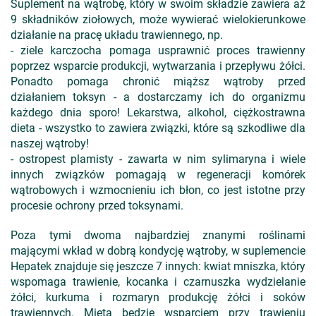
Suplement na wątrobę, który w swoim składzie zawiera aż
9 składników ziołowych, może wywierać wielokierunkowe
działanie na pracę układu trawiennego, np.
- ziele karczocha pomaga usprawnić proces trawienny
poprzez wsparcie produkcji, wytwarzania i przepływu żółci.
Ponadto pomaga chronić miąższ wątroby przed
działaniem toksyn - a dostarczamy ich do organizmu
każdego dnia sporo! Lekarstwa, alkohol, ciężkostrawna
dieta - wszystko to zawiera związki, które są szkodliwe dla
naszej wątroby!
- ostropest plamisty - zawarta w nim sylimaryna i wiele
innych związków pomagają w regeneracji komórek
wątrobowych i wzmocnieniu ich błon, co jest istotne przy
procesie ochrony przed toksynami.
Poza tymi dwoma najbardziej znanymi roślinami
mającymi wkład w dobrą kondycję wątroby, w suplemencie
Hepatek znajduje się jeszcze 7 innych: kwiat mniszka, który
wspomaga trawienie, kocanka i czarnuszka wydzielanie
żółci, kurkuma i rozmaryn produkcję żółci i soków
trawiennych. Mięta będzie wsparciem przy trawieniu