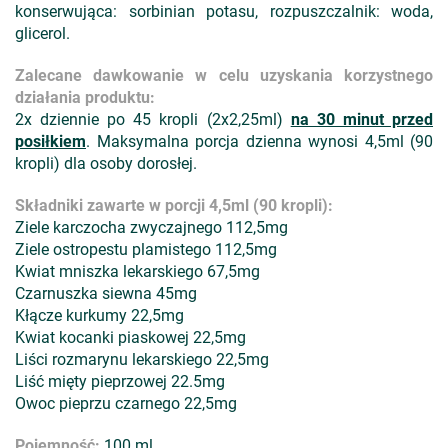
konserwująca: sorbinian potasu, rozpuszczalnik: woda,
glicerol.
Zalecane dawkowanie w celu uzyskania korzystnego
działania produktu:
2x dziennie po 45 kropli (2x2,25ml)
na 30 minut przed
posiłkiem
. Maksymalna porcja dzienna wynosi 4,5ml (90
kropli) dla osoby dorosłej.
Składniki zawarte w porcji 4,5ml (90 kropli):
Ziele karczocha zwyczajnego 112,5mg
Ziele ostropestu plamistego 112,5mg
Kwiat mniszka lekarskiego 67,5mg
Czarnuszka siewna 45mg
Kłącze kurkumy 22,5mg
Kwiat kocanki piaskowej 22,5mg
Liści rozmarynu lekarskiego 22,5mg
Liść mięty pieprzowej 22.5mg
Owoc pieprzu czarnego 22,5mg
Pojemność:
100 ml