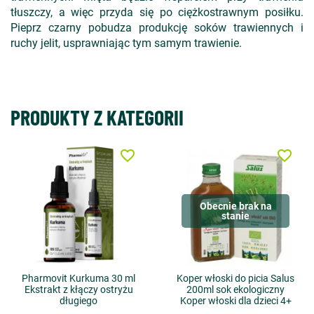
tłuszczy, a więc przyda się po ciężkostrawnym posiłku.
Pieprz czarny pobudza produkcję soków trawiennych i
ruchy jelit, usprawniając tym samym trawienie.
PRODUKTY Z KATEGORII
favorite_border
favorite_border
Obecnie brak na
stanie
Pharmovit Kurkuma 30 ml
Koper włoski do picia Salus
Ekstrakt z kłączy ostryżu
200ml sok ekologiczny
długiego
Koper włoski dla dzieci 4+