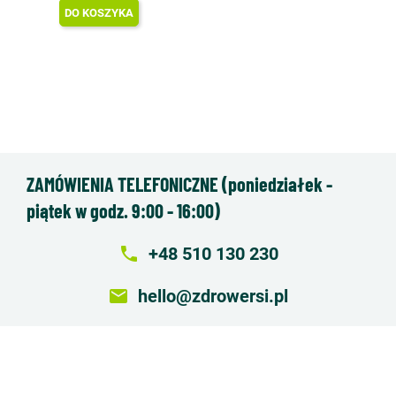
DO KOSZYKA
ZAMÓWIENIA TELEFONICZNE (poniedziałek -
piątek w godz. 9:00 - 16:00)
local_phone
+48 510 130 230
email
hello@zdrowersi.pl