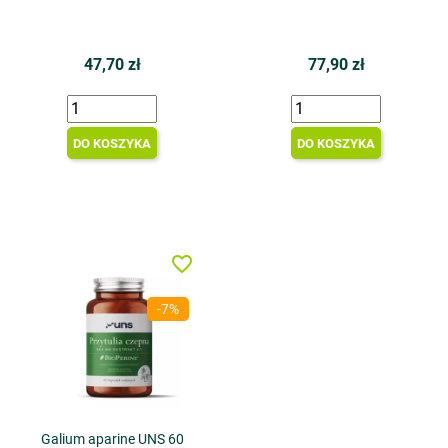
47,70 zł
77,90 zł
DO KOSZYKA
DO KOSZYKA
favorite_border
-7%
Galium aparine UNS 60