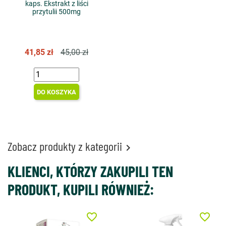
kaps. Ekstrakt z liści
przytulii 500mg
41,85 zł
45,00 zł
DO KOSZYKA
Zobacz produkty z kategorii

KLIENCI, KTÓRZY ZAKUPILI TEN
PRODUKT, KUPILI RÓWNIEŻ:
favorite_border
favorite_border