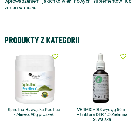
wprowadzeniem jakichkolwiek nowych suplementów lub
zmian w diecie.
PRODUKTY Z KATEGORII
favorite_border
favorite_border
Spirulina Hawajska Pacifica
VERMICADIS wyciąg 50 ml
- Aliness 90g proszek
– tinktura DER 1:5 Zielarnia
Suwalska