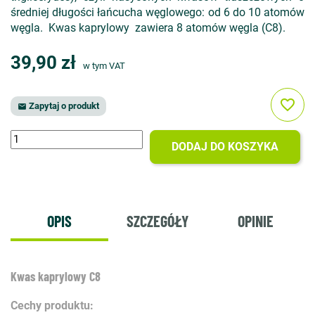
średniej długości łańcucha węglowego: od 6 do 10 atomów
węgla. Kwas kaprylowy zawiera 8 atomów węgla (C8).
39,90 zł
w tym VAT
favorite_border
Zapytaj o produkt

DODAJ DO KOSZYKA
OPIS
SZCZEGÓŁY
OPINIE
Kwas kaprylowy C8
Cechy produktu: