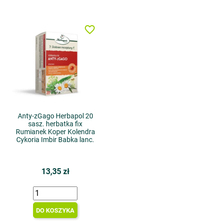
favorite_border
Anty-zGago Herbapol 20
sasz. herbatka fix
Rumianek Koper Kolendra
Cykoria Imbir Babka lanc.
13,35 zł
DO KOSZYKA