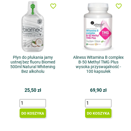
favorite_border
favorite_border
Płyn do płukania jamy
Aliness Witamina B complex
ustnej bez fluoru Biomed
B-50 Methyl TMG Plus
500ml Natural Whitening
wysoka przyswajalność -
Bez alkoholu
100 kapsułek
25,50 zł
69,90 zł
DO KOSZYKA
DO KOSZYKA