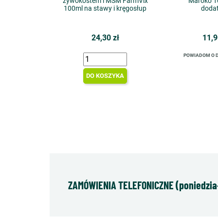
żywokostem i MSM FarmVix
Maroko 1
100ml na stawy i kręgosłup
doda
24,30 zł
11,9
POWIADOM O 
DO KOSZYKA
ZAMÓWIENIA TELEFONICZNE (poniedziałe