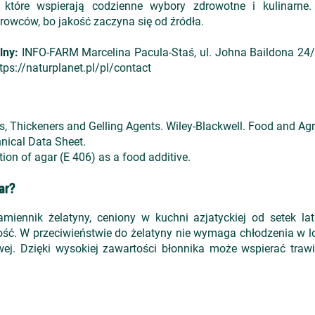
, które wspierają codzienne wybory zdrowotne i kulinarne
rowców, bo jakość zaczyna się od źródła.
lny:
INFO-FARM Marcelina Pacula-Staś, ul. Johna Baildona 24/3
tps://naturplanet.pl/pl/contact
s, Thickeners and Gelling Agents. Wiley-Blackwell. Food and Agr
nical Data Sheet.
on of agar (E 406) as a food additive.
ar?
zamiennik żelatyny, ceniony w kuchni azjatyckiej od setek l
ość. W przeciwieństwie do żelatyny nie wymaga chłodzenia w l
ej. Dzięki wysokiej zawartości błonnika może wspierać trawi