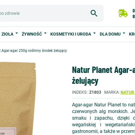
D
B
ZIOŁA
ŻYWNOŚĆ
KOSMETYKI I URODA
DLA DOMU
KR
 Agar-agar 250g roślinny środek żelujący
Natur Planet Agar-
żelujący
INDEKS
Z1803
MARKA
NATUR
Agar-agar Natur Planet to nat
czerwonych alg morskich. Je
smaku i zapachu, dzięki c
wegańskiej i wegetariańsk
gastronomii, a także w prze