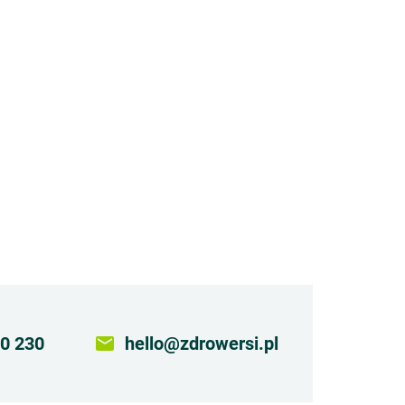
0 230
email
hello@zdrowersi.pl