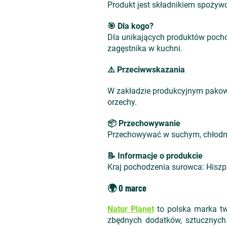
Produkt jest składnikiem spożywc
🎯 Dla kogo?
Dla unikających produktów pocho
zagęstnika w kuchni.
⚠️ Przeciwwskazania
W zakładzie produkcyjnym pakowa
orzechy.
📦 Przechowywanie
Przechowywać w suchym, chłodnym
📝 Informacje o produkcie
Kraj pochodzenia surowca: Hiszp
🌍 O marce
Natur Planet
to polska marka tw
zbędnych dodatków, sztucznych 