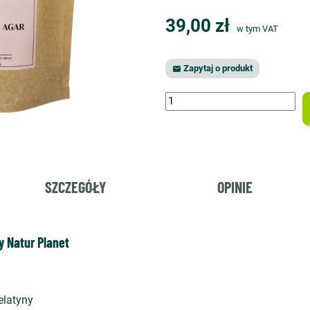
39,00 zł
w tym VAT
Zapytaj o produkt

SZCZEGÓŁY
OPINIE
y Natur Planet
elatyny