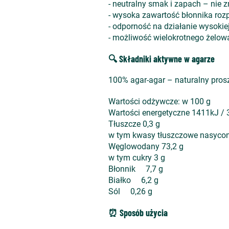
- neutralny smak i zapach – nie 
- wysoka zawartość błonnika ro
- odporność na działanie wysokie
- możliwość wielokrotnego żelow
🔍 Składniki aktywne w agarze
100% agar-agar – naturalny prosz
Wartości odżywcze: w 100 g
Wartości energetyczne 1411kJ / 
Tłuszcze 0,3 g
w tym kwasy tłuszczowe nasycon
Węglowodany 73,2 g
w tym cukry 3 g
Błonnik 7,7 g
Białko 6,2 g
Sól 0,26 g
⏰ Sposób użycia