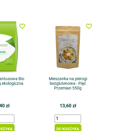
favorite_border
favorite_border
antusowa Bio
Mieszanka na pierogi
g ekologiczna
bezglutenowa - Pięć
Przemian 550g
40 zł
13,60 zł
OSZYKA
DO KOSZYKA