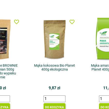
favorite_border
favorite_border
we BROWNIE
Mąka kokosowa Bio Planet
Mąka amar
mian 500g
400g ekologiczna
Planet 400
do wypieku
nie
0 zł
9,87 zł
11,
SZYKA
DO KOSZYKA
DO K