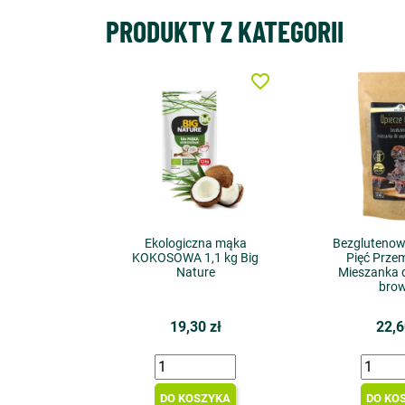
PRODUKTY Z KATEGORII
favorite_border
Ekologiczna mąka
Bezgluteno
KOKOSOWA 1,1 kg Big
Pięć Prze
Nature
Mieszanka 
brow
19,30 zł
22,6
DO KOSZYKA
DO KO