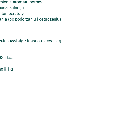
zmienia aromatu potraw
zpuszczalnego
j temperatury
ania (po podgrzaniu i ostudzeniu)
ek powstały z krasnorostów i alg
336 kcal
e 0,1 g