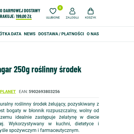
0
O DARMOWEJ DOSTAWY
RAKUJE:
199,00 ZŁ
ULUBIONE
ZALOGUJ
KOSZYK
ÓTKA DATA
NEWS
DOSTAWA / PŁATNOŚCI
O NAS
agar 250g roślinny środek
 PLANET
EAN
5902693803256
uralny roślinny środek żelujący, pozyskiwany z
st bogaty w błonnik rozpuszczalny, wolny od
zemu idealnie zastępuje żelatynę w diecie
iej. Wykorzystywany w kuchni, dietetyce i
myśle spożywczym i farmaceutycznym.