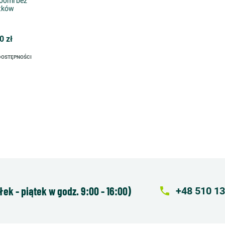
00ml bez
tków
0 zł
DOSTĘPNOŚCI
k - piątek w godz. 9:00 - 16:00)
local_phone
+48 510 13