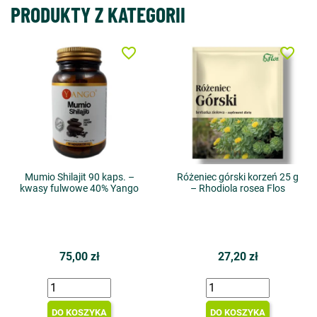
PRODUKTY Z KATEGORII
favorite_border
favorite_border
Mumio Shilajit 90 kaps. –
Różeniec górski korzeń 25 g
kwasy fulwowe 40% Yango
– Rhodiola rosea Flos
75,00 zł
27,20 zł
DO KOSZYKA
DO KOSZYKA