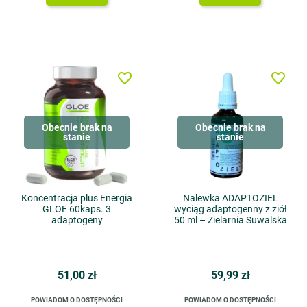
favorite_border
favorite_border
Obecnie brak na
Obecnie brak na
stanie
stanie
Koncentracja plus Energia
Nalewka ADAPTOZIEL
GLOE 60kaps. 3
wyciąg adaptogenny z ziół
adaptogeny
50 ml – Zielarnia Suwalska
51,00 zł
59,99 zł
POWIADOM O DOSTĘPNOŚCI
POWIADOM O DOSTĘPNOŚCI