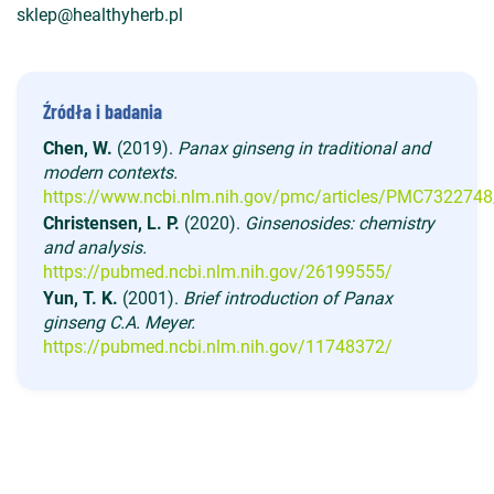
sklep@healthyherb.pl
Źródła i badania
Chen, W.
(2019).
Panax ginseng in traditional and
modern contexts.
https://www.ncbi.nlm.nih.gov/pmc/articles/PMC7322748
Christensen, L. P.
(2020).
Ginsenosides: chemistry
and analysis.
https://pubmed.ncbi.nlm.nih.gov/26199555/
Yun, T. K.
(2001).
Brief introduction of Panax
ginseng C.A. Meyer.
https://pubmed.ncbi.nlm.nih.gov/11748372/