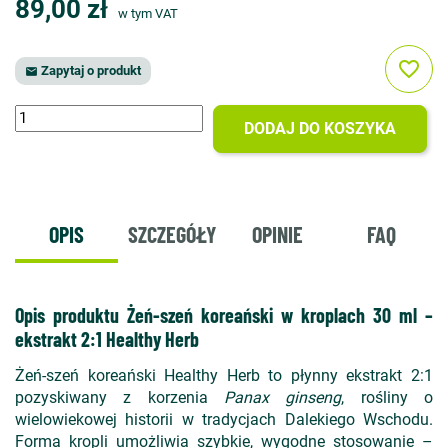
89,00 zł
w tym VAT
favorite_border
Zapytaj o produkt

DODAJ DO KOSZYKA
OPIS
SZCZEGÓŁY
OPINIE
FAQ
Opis produktu Żeń-szeń koreański w kroplach 30 ml –
ekstrakt 2:1 Healthy Herb
Żeń-szeń koreański Healthy Herb to płynny ekstrakt 2:1
pozyskiwany z korzenia
Panax ginseng
, rośliny o
wielowiekowej historii w tradycjach Dalekiego Wschodu.
Forma kropli umożliwia szybkie, wygodne stosowanie –