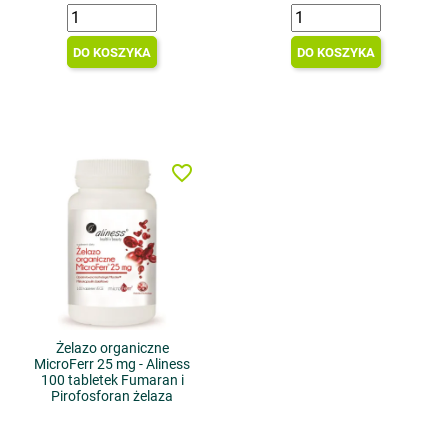
DO KOSZYKA
DO KOSZYKA
favorite_border
Żelazo organiczne
MicroFerr 25 mg - Aliness
100 tabletek Fumaran i
Pirofosforan żelaza