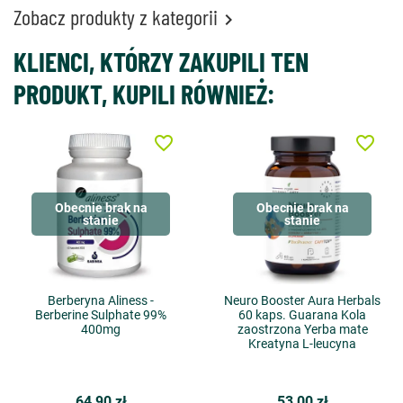
Zobacz produkty z kategorii

KLIENCI, KTÓRZY ZAKUPILI TEN
PRODUKT, KUPILI RÓWNIEŻ:
favorite_border
favorite_border
Obecnie brak na
Obecnie brak na
stanie
stanie
Berberyna Aliness -
Neuro Booster Aura Herbals
Berberine Sulphate 99%
60 kaps. Guarana Kola
400mg
zaostrzona Yerba mate
Kreatyna L-leucyna
64,90 zł
53,00 zł