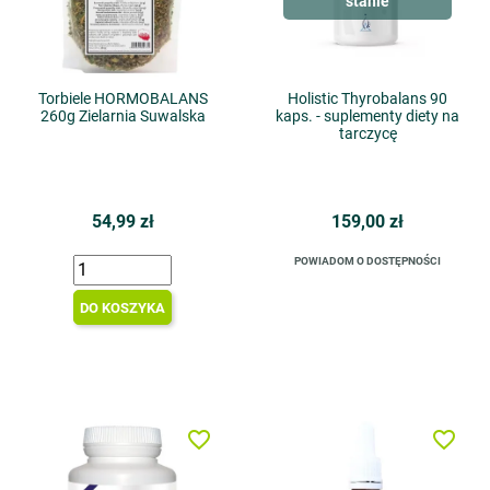
stanie
Torbiele HORMOBALANS
Holistic Thyrobalans 90
260g Zielarnia Suwalska
kaps. - suplementy diety na
tarczycę
54,99 zł
159,00 zł
POWIADOM O DOSTĘPNOŚCI
DO KOSZYKA
favorite_border
favorite_border