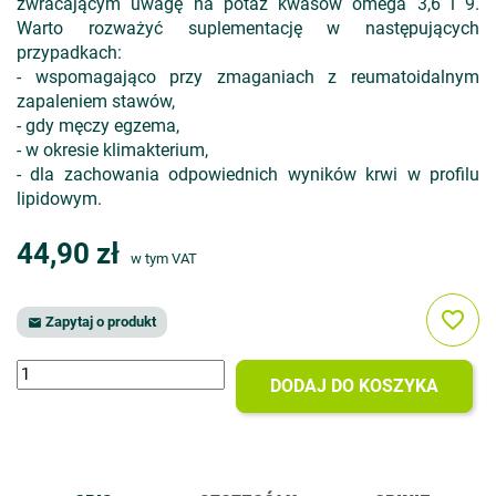
zwracającym uwagę na potaż kwasów omega 3,6 i 9.
Warto rozważyć suplementację w następujących
przypadkach:
- wspomagająco przy zmaganiach z reumatoidalnym
zapaleniem stawów,
- gdy męczy egzema,
- w okresie klimakterium,
- dla zachowania odpowiednich wyników krwi w profilu
lipidowym.
44,90 zł
w tym VAT
favorite_border
Zapytaj o produkt

DODAJ DO KOSZYKA