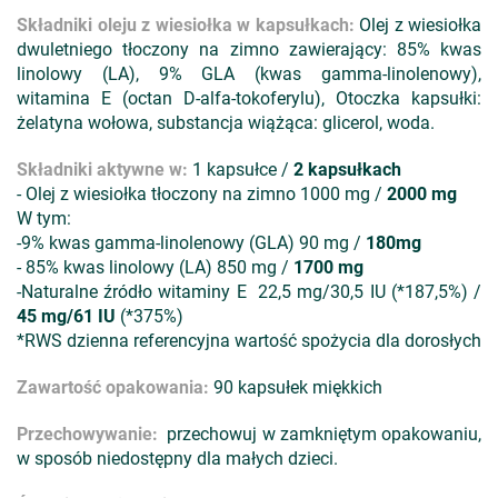
Składniki oleju z wiesiołka w kapsułkach:
Olej z wiesiołka
dwuletniego tłoczony na zimno zawierający: 85% kwas
linolowy (LA), 9% GLA (kwas gamma-linolenowy),
witamina E (octan D-alfa-tokoferylu), Otoczka kapsułki:
żelatyna wołowa, substancja wiążąca: glicerol, woda.
Składniki aktywne w:
1 kapsułce /
2 kapsułkach
- Olej z wiesiołka tłoczony na zimno 1000 mg /
2000 mg
W tym:
-9% kwas gamma-linolenowy (GLA) 90 mg /
180mg
- 85% kwas linolowy (LA) 850 mg /
1700 mg
-Naturalne źródło witaminy E 22,5 mg/30,5 IU (*187,5%) /
45 mg/61 IU
(*375%)
*RWS dzienna referencyjna wartość spożycia dla dorosłych
Zawartość opakowania:
90 kapsułek miękkich
Przechowywanie:
przechowuj w zamkniętym opakowaniu,
w sposób niedostępny dla małych dzieci.