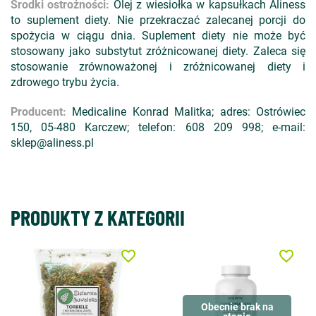
Środki ostrożności:
Olej z wiesiołka w kapsułkach Aliness
to suplement diety. Nie przekraczać zalecanej porcji do
spożycia w ciągu dnia. Suplement diety nie może być
stosowany jako substytut zróżnicowanej diety. Zaleca się
stosowanie zrównoważonej i zróżnicowanej diety i
zdrowego trybu życia.
Producent:
Medicaline Konrad Malitka; adres: Ostrówiec
150, 05-480 Karczew; telefon: 608 209 998; e-mail:
sklep@aliness.pl
PRODUKTY Z KATEGORII
favorite_border
favorite_border
Obecnie brak na