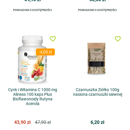
POWIADOM O DOSTĘPNOŚCI
POWIADOM O DOSTĘPNOŚCI
favorite_border
favorite_border
-4,00 zł
Cynk i Witamina C 1000 mg
Czarnuszka Ziółko 100g
Aliness 100 kaps Plus
nasiona czarnuszki siewnej
Bioflawonoidy Rutyna
Acerola
43,90 zł
47,90 zł
6,20 zł