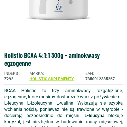
Holistic BCAA 4:1:1 300g - aminokwasy
egzogenne
INDEKS
MARKA
EAN
Z292
HOLISTIC SUPLEMENTY
7350012335267
BCAA Holistic to trzy aminokwasy rozgałęzione,
egzogenne, które musimy dostarczać wraz z pożywieniem:
L-leucyna, L-izoleucyna, L-walina. Wykazują się szybką
wchłanialnością, ponieważ nie są trawione w wątrobie -
docierają bezpośrednio do mięśni.
L-leucyna
blokuje
kortyzol, jest niezbędna w budowaniu masy mięśniowej,