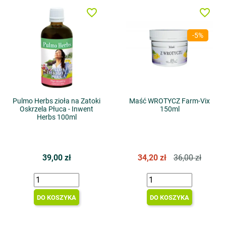
favorite_border
favorite_border
-5%
Pulmo Herbs zioła na Zatoki
Maść WROTYCZ Farm-Vix
Oskrzela Płuca - Inwent
150ml
Herbs 100ml
39,00 zł
34,20 zł
36,00 zł
DO KOSZYKA
DO KOSZYKA