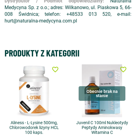
Dystrybutor / Podmiot odpowiedzialny:
Naturalna
Medycyna Sp. z o.o.; adres: Wilkanowo, ul. Piaskowa 5, 66-
008 Świdnica; telefon: +48533 013 520, e-mail:
hurt@naturalna-medycyna.com.pl
PRODUKTY Z KATEGORII
favorite_border
favorite_border
Obecnie brak na
stanie
Aliness - L-Lysine 500mg,
Juvenil C 100ml Nukleotydy
Chlorowodorek lizyny HCL
Peptydy Aminokwasy
100 kaps.
Witamina C