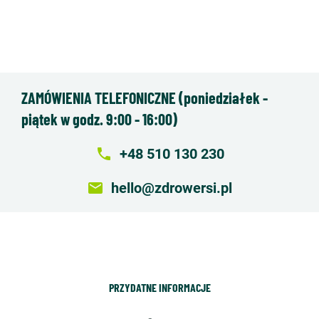
ZAMÓWIENIA TELEFONICZNE (poniedziałek -
piątek w godz. 9:00 - 16:00)
local_phone
+48 510 130 230
email
hello@zdrowersi.pl
PRZYDATNE INFORMACJE