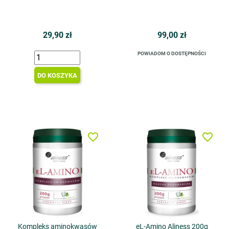
29,90 zł
99,00 zł
POWIADOM O DOSTĘPNOŚCI
DO KOSZYKA
favorite_border
favorite_border
Kompleks aminokwasów
eL-Amino Aliness 200g