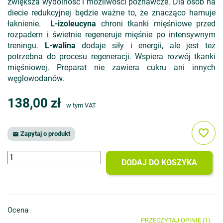
zwiększa wydolność i możliwości poznawcze. Dla osób na
diecie redukcyjnej będzie ważne to, że znacząco hamuje
łaknienie.
L-izoleucyna
chroni tkanki mięśniowe przed
rozpadem i świetnie regeneruje mięśnie po intensywnym
treningu.
L-walina
dodaje siły i energii, ale jest też
potrzebna do procesu regeneracji. Wspiera rozwój tkanki
mięśniowej. Preparat nie zawiera cukru ani innych
węglowodanów.
138,00 zł
w tym VAT
favorite_border
Zapytaj o produkt

DODAJ DO KOSZYKA
Ocena
PRZECZYTAJ OPINIE (1)