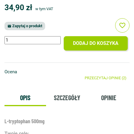
34,90 zł
w tym VAT
favorite_border
Zapytaj o produkt

DODAJ DO KOSZYKA
Ocena
PRZECZYTAJ OPINIE (2)
OPIS
SZCZEGÓŁY
OPINIE
L-tryptophan 500mg
Twoje cele: