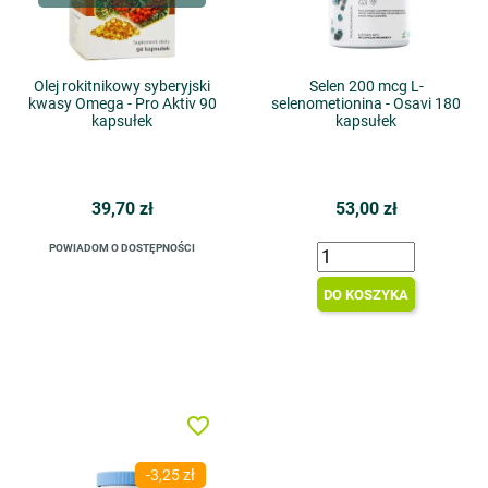
Olej rokitnikowy syberyjski
Selen 200 mcg L-
kwasy Omega - Pro Aktiv 90
selenometionina - Osavi 180
kapsułek
kapsułek
39,70 zł
53,00 zł
POWIADOM O DOSTĘPNOŚCI
DO KOSZYKA
favorite_border
-3,25 zł