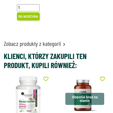
DO KOSZYKA
Zobacz produkty z kategorii

KLIENCI, KTÓRZY ZAKUPILI TEN
PRODUKT, KUPILI RÓWNIEŻ:
favorite_border
favorite_border
Obecnie brak na
stanie