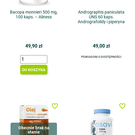
Bacopa monnieri 500 mg,
Andrographis paniculata
100 kaps. – Aliness
UNS 60 kaps.
Andrografolidy i piperyna
49,90 zł
49,00 zł
POWIADOM O DOSTĘPNOŚCI
DO KOSZYKA
favorite_border
favorite_border
Obecnie brak na
stanie