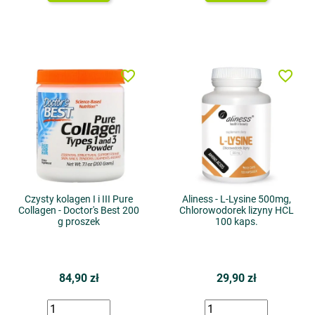
favorite_border
favorite_border
Czysty kolagen I i III Pure
Aliness - L-Lysine 500mg,
Collagen - Doctor's Best 200
Chlorowodorek lizyny HCL
g proszek
100 kaps.
84,90 zł
29,90 zł