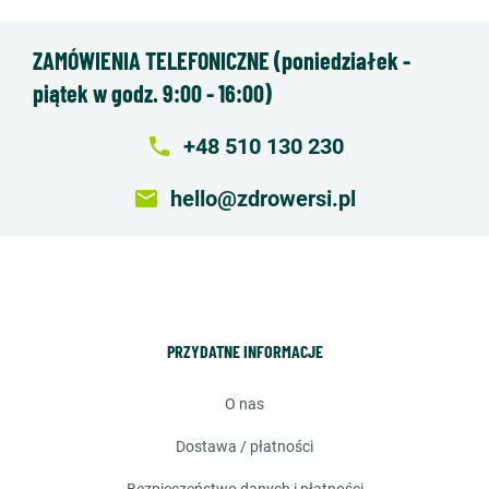
ZAMÓWIENIA TELEFONICZNE (poniedziałek -
piątek w godz. 9:00 - 16:00)
local_phone
+48 510 130 230
email
hello@zdrowersi.pl
PRZYDATNE INFORMACJE
o nas
dostawa / płatności