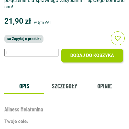
połączenie dla sprawnego zasypiania i lepszego komfortu
snu!
21,90 zł
w tym VAT
favorite_border
Zapytaj o produkt

DODAJ DO KOSZYKA
OPIS
SZCZEGÓŁY
OPINIE
Aliness Melatonina
Twoje cele: