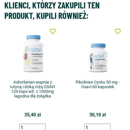
KLIENCI, KTÓRZY ZAKUPILI TEN
PRODUKT, KUPILI RÓWNIEŻ:
favorite_border
favorite_border
Askorbinian wapnia z
Pikolinian Cynku 50 mg -
rutyną i dziką różą OSAVI
Osavi 60 kapsułek
120 kaps wit. c 1000mg
łagodna dla żołądka
35,40 zł
30,10 zł