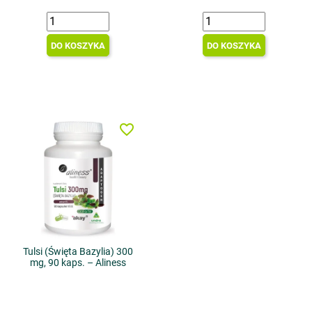
DO KOSZYKA
DO KOSZYKA
favorite_border
Tulsi (Święta Bazylia) 300
mg, 90 kaps. – Aliness