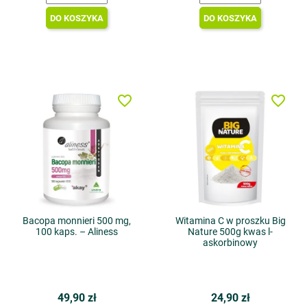
DO KOSZYKA
DO KOSZYKA
favorite_border
favorite_border
Bacopa monnieri 500 mg,
Witamina C w proszku Big
100 kaps. – Aliness
Nature 500g kwas l-
askorbinowy
49,90 zł
24,90 zł