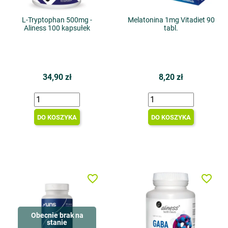
L-Tryptophan 500mg -
Melatonina 1mg Vitadiet 90
Aliness 100 kapsułek
tabl.
34,90 zł
8,20 zł
DO KOSZYKA
DO KOSZYKA
favorite_border
favorite_border
Obecnie brak na
stanie