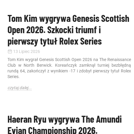
Tom Kim wygrywa Genesis Scottish
Open 2026. Szkocki triumf i
pierwszy tytuł Rolex Series
13 Lipiec 2026
Tom Kim wygrał Genesis Scottish Open 2026 na The Renaissance
Club w North Berwick. Koreańczyk zamknął turniej bezbłędną
rundą 64, zakończył z wynikiem -17 i zdobył pierwszy tytuł Rolex
Series.
czytaj dalej...
Haeran Ryu wygrywa The Amundi
Evian Championship 2026.