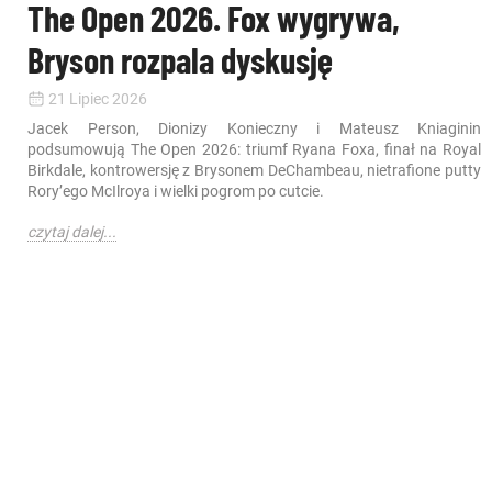
The Open 2026. Fox wygrywa,
Bryson rozpala dyskusję
21 Lipiec 2026
Jacek Person, Dionizy Konieczny i Mateusz Kniaginin
podsumowują The Open 2026: triumf Ryana Foxa, finał na Royal
Birkdale, kontrowersję z Brysonem DeChambeau, nietrafione putty
Rory’ego McIlroya i wielki pogrom po cutcie.
czytaj dalej...