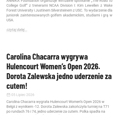
ANNIKA Foundation organizuje wirtualne spotkanie „The Road to
College Golf” z trenerami NCAA Division I: Kim Lewellen z Wake
Forest University i Justinem Silversteinem z USC. To wydarzenie dla
juniorek zainteresowanych golfem akademickim, studiami i grą w
USA.
czytaj dalej...
Carolina Chacarra wygrywa
Hulencourt Women’s Open 2026.
Dorota Zalewska jedno uderzenie za
cutem!
05 Lipiec 2026
Carolina Chacarra wygrała Hulencourt Women’s Open 2026 w
Belgii z wynikiem -12. Dorota Zalewska zakończyła turniej na T71
po rundach 76 i 74, jedno uderzenie za cutem. Polka spadła na