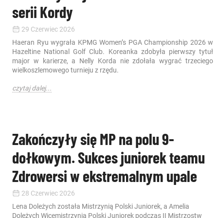
serii Kordy
29 Czerwiec 2026
Haeran Ryu wygrała KPMG Women’s PGA Championship 2026 w
Hazeltine National Golf Club. Koreanka zdobyła pierwszy tytuł
major w karierze, a Nelly Korda nie zdołała wygrać trzeciego
wielkoszlemowego turnieju z rzędu.
czytaj dalej...
Zakończyły się MP na polu 9-
dołkowym. Sukces juniorek teamu
Zdrowersi w ekstremalnym upale
28 Czerwiec 2026
Lena Doleżych została Mistrzynią Polski Juniorek, a Amelia
Doleżych Wicemistrzynią Polski Juniorek podczas II Mistrzostw