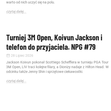
warto od nich uczyć się na polu.
czytaj dalej...
Turniej 3M Open, Koivun Jackson i
telefon do przyjaciela. NPG #79
28 Lipiec 2026
Jackson Koivun pokonał Scottiego Schefflera w turnieju PGA Tour
3M Open, LIV traci kolejne filary, a Dionizy nadaje z Hilton Head. W
odcinku także Jenny Shin i sprzętowe ciekawostki.
czytaj dalej...