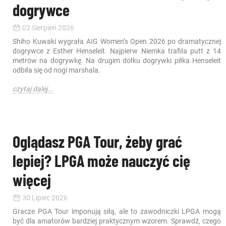
dogrywce
02 Sierpień 2026
Shiho Kuwaki wygrała AIG Women’s Open 2026 po dramatycznej
dogrywce z Esther Henseleit. Najpierw Niemka trafiła putt z 14
metrów na dogrywkę. Na drugim dołku dogrywki piłka Henseleit
odbiła się od nogi marshala.
czytaj dalej...
Oglądasz PGA Tour, żeby grać
lepiej? LPGA może nauczyć cię
więcej
30 Lipiec 2026
Gracze PGA Tour imponują siłą, ale to zawodniczki LPGA mogą
być dla amatorów bardziej praktycznym wzorem. Sprawdź, czego