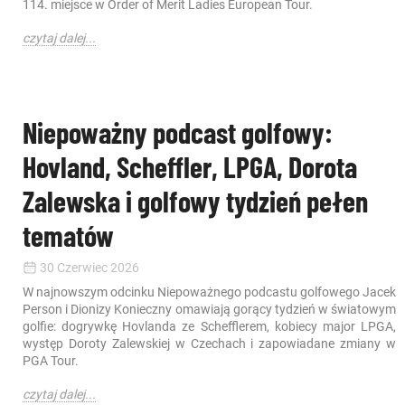
114. miejsce w Order of Merit Ladies European Tour.
czytaj dalej...
Niepoważny podcast golfowy:
Hovland, Scheffler, LPGA, Dorota
Zalewska i golfowy tydzień pełen
tematów
30 Czerwiec 2026
W najnowszym odcinku Niepoważnego podcastu golfowego Jacek
Person i Dionizy Konieczny omawiają gorący tydzień w światowym
golfie: dogrywkę Hovlanda ze Schefflerem, kobiecy major LPGA,
występ Doroty Zalewskiej w Czechach i zapowiadane zmiany w
PGA Tour.
czytaj dalej...