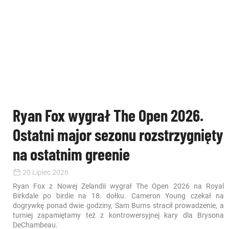
Ryan Fox wygrał The Open 2026.
Ostatni major sezonu rozstrzygnięty
na ostatnim greenie
20 Lipiec 2026
Ryan Fox z Nowej Zelandii wygrał The Open 2026 na Royal
Birkdale po birdie na 18. dołku. Cameron Young czekał na
dogrywkę ponad dwie godziny, Sam Burns stracił prowadzenie, a
turniej zapamiętamy też z kontrowersyjnej kary dla Brysona
DeChambeau.