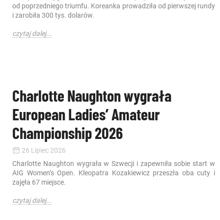
od poprzedniego triumfu. Koreanka prowadziła od pierwszej rundy
i zarobiła 300 tys. dolarów.
czytaj dalej...
Charlotte Naughton wygrała
European Ladies’ Amateur
Championship 2026
26 Lipiec 2026
Charlotte Naughton wygrała w Szwecji i zapewniła sobie start w
AIG Women’s Open. Kleopatra Kozakiewicz przeszła oba cuty i
zajęła 67 miejsce.
czytaj dalej...