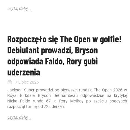
czytaj dalej...
Rozpoczęło się The Open w golfie!
Debiutant prowadzi, Bryson
odpowiada Faldo, Rory gubi
uderzenia
17 Lipiec 2026
Jackson Suber prowadzi po pierwszej rundzie The Open 2026 w
Royal Birkdale. Bryson DeChambeau odpowiedział na krytykę
Nicka Faldo rundą 67, a Rory McIlroy po sześciu bogeyach
rozpoczął turniej od 72 uderzeń.
czytaj dalej...