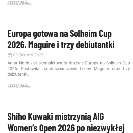
czytaj dalej...
Europa gotowa na Solheim Cup
2026. Maguire i trzy debiutantki
03 Sierpień 2026
Anna Nordqvist skompletowała drużynę Europy na Solheim Cup
2026. Postawiła na doświadczenie Leony Maguire oraz trzy
debiutantki.
czytaj dalej...
Shiho Kuwaki mistrzynią AIG
Women’s Open 2026 po niezwykłej