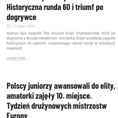
Historyczna runda 60 i triumf po
dogrywce
13 Lipiec 2026
Haeran Ryu wygrała The Amundi Evian Championship 2026 po
dogrywce z Brooke Henderson. Koreanka dzień wcześniej zagrała
historyczne 60 uderzeń, ustanawiając rekord rundy w kobiecych
majorach.
czytaj dalej...
Polscy juniorzy awansowali do elity,
amatorki zajęły 10. miejsce.
Tydzień drużynowych mistrzostw
Europy