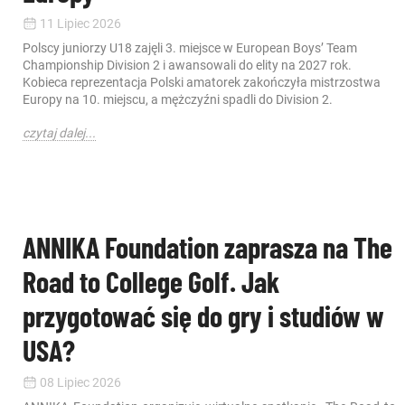
11 Lipiec 2026
Polscy juniorzy U18 zajęli 3. miejsce w European Boys’ Team
Championship Division 2 i awansowali do elity na 2027 rok.
Kobieca reprezentacja Polski amatorek zakończyła mistrzostwa
Europy na 10. miejscu, a mężczyźni spadli do Division 2.
czytaj dalej...
ANNIKA Foundation zaprasza na The
Road to College Golf. Jak
przygotować się do gry i studiów w
USA?
08 Lipiec 2026