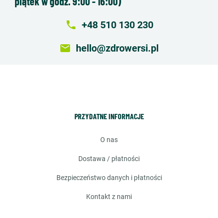
piątek w godz. 9:00 - 16:00)
local_phone
+48 510 130 230
email
hello@zdrowersi.pl
PRZYDATNE INFORMACJE
o nas
dostawa / płatności
bezpieczeństwo danych i płatności
kontakt z nami