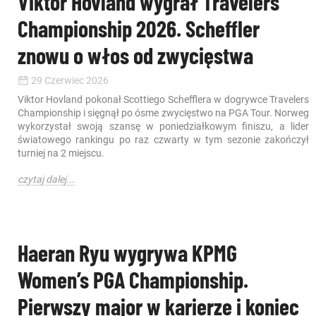
Viktor Hovland wygrał Travelers
Championship 2026. Scheffler
znowu o włos od zwycięstwa
29 Czerwiec 2026
Viktor Hovland pokonał Scottiego Schefflera w dogrywce Travelers
Championship i sięgnął po ósme zwycięstwo na PGA Tour. Norweg
wykorzystał swoją szansę w poniedziałkowym finiszu, a lider
światowego rankingu po raz czwarty w tym sezonie zakończył
turniej na 2 miejscu.
czytaj dalej...
Haeran Ryu wygrywa KPMG
Women’s PGA Championship.
Pierwszy major w karierze i koniec