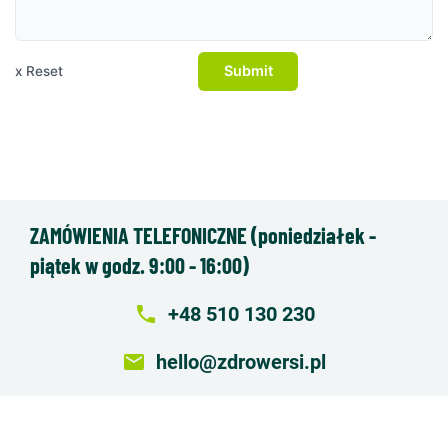
Submit
x Reset
ZAMÓWIENIA TELEFONICZNE (poniedziałek -
piątek w godz. 9:00 - 16:00)
local_phone
+48 510 130 230
email
hello@zdrowersi.pl